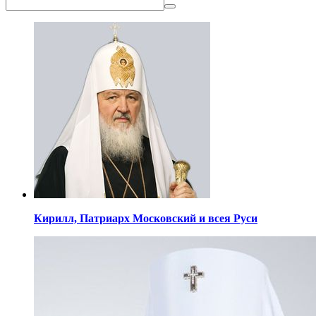
Кирилл,
Патриарх Московский
и всея Руси