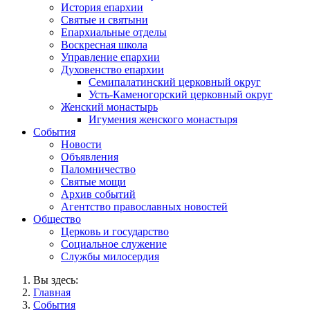
История епархии
Святые и святыни
Епархиальные отделы
Воскресная школа
Управление епархии
Духовенство епархии
Семипалатинский церковный округ
Усть-Каменогорский церковный округ
Женский монастырь
Игумения женского монастыря
События
Новости
Объявления
Паломничество
Святые мощи
Архив событий
Агентство православных новостей
Общество
Церковь и государство
Социальное служение
Службы милосердия
Вы здесь:
Главная
События