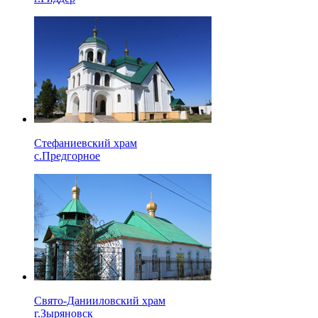
Стефаниевский храм
с.Предгорное
Свято-Данииловский храм
г.Зыряновск