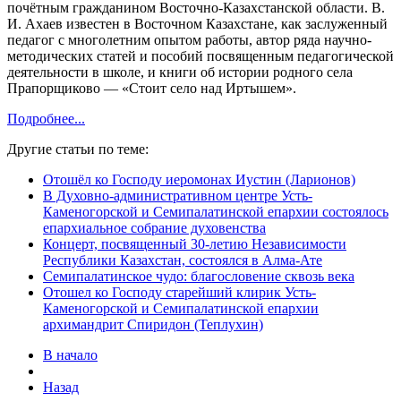
почётным гражданином Восточно-Казахстанской области. В.
И. Ахаев известен в Восточном Казахстане, как заслуженный
педагог с многолетним опытом работы, автор ряда научно-
методических статей и пособий посвященным педагогической
деятельности в школе, и книги об истории родного села
Прапорщиково — «Стоит село над Иртышем».
Подробнее...
Другие статьи по теме:
Отошёл ко Господу иеромонах Иустин (Ларионов)
В Духовно-административном центре Усть-
Каменогорской и Семипалатинской епархии состоялось
епархиальное собрание духовенства
Концерт, посвященный 30-летию Независимости
Республики Казахстан, состоялся в Алма-Ате
Семипалатинское чудо: благословение сквозь века
Отошел ко Господу старейший клирик Усть-
Каменогорской и Семипалатинской епархии
архимандрит Спиридон (Теплухин)
В начало
Назад