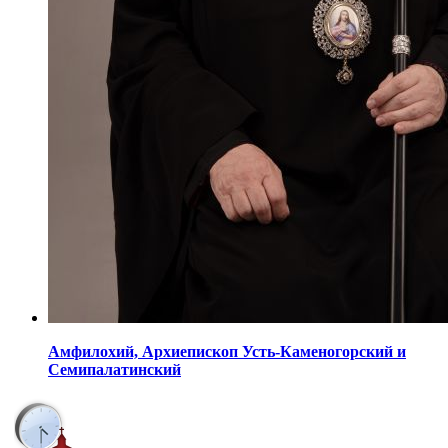
Амфилохий,
Архиепископ Усть-Каменогорский
и
Семипалатинский