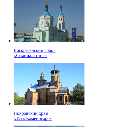
Воскресенский собор
г.Семипалатинск
Покровский храм
г.Усть-Каменогорск