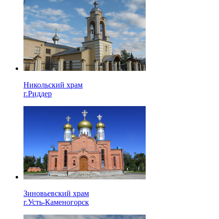
Никольский храм
г.Риддер
Зиновьевский храм
г.Усть-Каменогорск