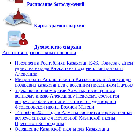
Расписание богослужений
Карта храмов епархии
Духовенство епархии
Агентство православных новостей
Президента Республики Казахстан К-Ж. Токаева с Днем
единства народа Казахстана поздравил митрополит
Александр
Митрополит Астанайский и Казахстанский Александр
поздравил казахстанцев с весенним праздником Наурыз
5 декабря в новом храме Алматы, посвященном
великому князю Александру Невскому, состоится
встреча особой святыни – списка с чудотворной
Феодоровской иконы Божией Матери
14 ноября 2021 года в Алматы состоится торжественная
встреча списка с чудотворной Казанской иконы
Пресвятой Богородицы
Освящение Казанской иконы для Казахстана