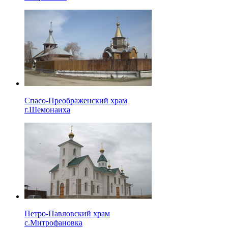
Спасо-Преображенский храм
г.Шемонаиха
Петро-Павловский храм
с.Митрофановка