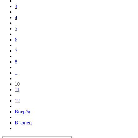
3
4
5
6
7
8
...
10
11
12
Вперёд
В конец