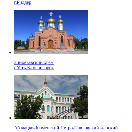
г.Риддер
Зиновьевский храм
г.Усть-Каменогорск
Абалацко-Знаменский Петро-Павловский женский