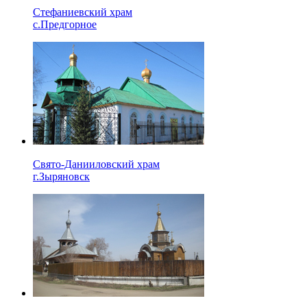
Стефаниевский храм
с.Предгорное
Свято-Данииловский храм
г.Зыряновск