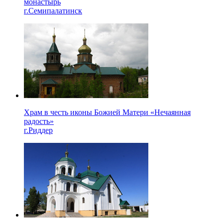
монастырь
г.Семипалатинск
Храм в честь иконы Божией Матери «Нечаянная
радость»
г.Риддер