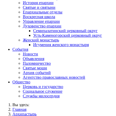
История епархии
Святые и святыни
Епархиальные отделы
Воскресная школа
Управление епархии
Духовенство епархии
Семипалатинский церковный округ
Усть-Каменогорский церковный округ
Женский монастырь
Игумения женского монастыря
События
Новости
Объявления
Паломничество
Святые мощи
Архив событий
Агентство православных новостей
Общество
Церковь и государство
Социальное служение
Службы милосердия
Вы здесь:
Главная
Архипастырь