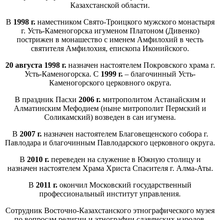
Казахстанской области.
В
1998 г.
наместником Свято-Троицкого мужского монастыря
г. Усть-Каменогорска игуменом Платоном (Дивенко)
пострижен в монашество с именем Амфилохий в честь
святителя Амфилохия, епископа Иконийского.
20 августа 1998 г.
назначен настоятелем Покровского храма г.
Усть-Каменогорска. С
1999 г.
– благочинный Усть-
Каменогорского церковного округа.
В праздник Пасхи
2006 г.
митрополитом Астанайским и
Алматинским Мефодием (ныне митрополит Пермский и
Соликамский) возведен в сан игумена.
В
2007 г.
назначен настоятелем Благовещенского собора г.
Павлодара и благочинным Павлодарского церковного округа.
В
2010 г.
переведен на служение в Южную столицу и
назначен настоятелем Храма Христа Спасителя г. Алма-Аты.
В
2011 г.
окончил Московский государственный
профессиональный институт управления.
Сотрудник Восточно-Казахстанского этнографического музея
по вопросам религии и этнографии славянских народов,