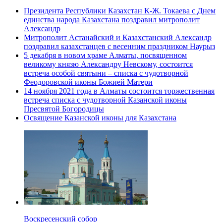
Президента Республики Казахстан К-Ж. Токаева с Днем
единства народа Казахстана поздравил митрополит
Александр
Митрополит Астанайский и Казахстанский Александр
поздравил казахстанцев с весенним праздником Наурыз
5 декабря в новом храме Алматы, посвященном
великому князю Александру Невскому, состоится
встреча особой святыни – списка с чудотворной
Феодоровской иконы Божией Матери
14 ноября 2021 года в Алматы состоится торжественная
встреча списка с чудотворной Казанской иконы
Пресвятой Богородицы
Освящение Казанской иконы для Казахстана
Воскресенский собор