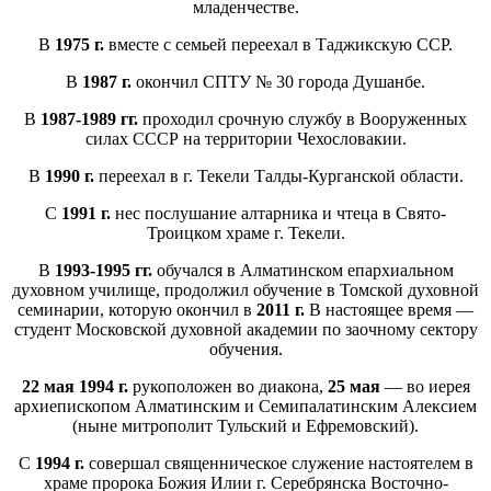
младенчестве.
В
1975 г.
вместе с семьей переехал в Таджикскую ССР.
В
1987 г.
окончил СПТУ № 30 города Душанбе.
В
1987-1989 гг.
проходил срочную службу в Вооруженных
силах СССР на территории Чехословакии.
В
1990 г.
переехал в г. Текели Талды-Курганской области.
С
1991 г.
нес послушание алтарника и чтеца в Свято-
Троицком храме г. Текели.
В
1993-1995 гг.
обучался в Алматинском епархиальном
духовном училище, продолжил обучение в Томской духовной
семинарии, которую окончил в
2011 г.
В настоящее время —
студент Московской духовной академии по заочному сектору
обучения.
22 мая 1994 г.
рукоположен во диакона,
25 мая
— во иерея
архиепископом Алматинским и Семипалатинским Алексием
(ныне митрополит Тульский и Ефремовский).
С
1994 г.
совершал священническое служение настоятелем в
храме пророка Божия Илии г. Серебрянска Восточно-