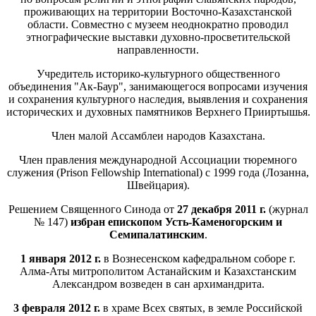
проживающих на территории Восточно-Казахстанской
области. Совместно с музеем неоднократно проводил
этнографические выставки духовно-просветительской
направленности.
Учредитель историко-культурного общественного
объединения "Ак-Баур", занимающегося вопросами изучения
и сохранения культурного наследия, выявления и сохранения
исторических и духовных памятников Верхнего Прииртышья.
Член малой Ассамблеи народов Казахстана.
Член правления международной Ассоциации тюремного
служения (Prison Fellowship International) с 1999 года (Лозанна,
Швейцария).
Решением Священного Синода от
27 декабря 2011 г.
(журнал
№ 147)
избран епископом Усть-Каменогорским и
Семипалатинским
.
1 января 2012 г.
в Вознесенском кафедральном соборе г.
Алма-Аты митрополитом Астанайским и Казахстанским
Александром возведен в сан архимандрита.
3 февраля 2012 г.
в храме Всех святых, в земле Российской