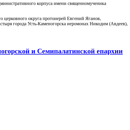
административного корпуса имени священномученика
о церковного округа протоиерей Евгений Яганов,
стыря города Усть-Каменогорска иеромонах Никодим (Авдеев),
огорской и Семипалатинской епархии