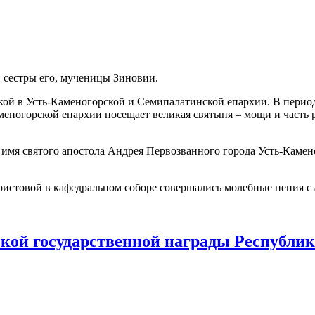
и сестры его, мученицы Зиновии.
 в Усть-Каменогорской и Семипалатинской епархии. В период с
аменогорской епархии посещает великая святыня – мощи и част
имя святого апостола Андрея Первозванного города Усть-Камен
стовой в кафедральном соборе совершались молебные пения с 
кой государственной награды Республик