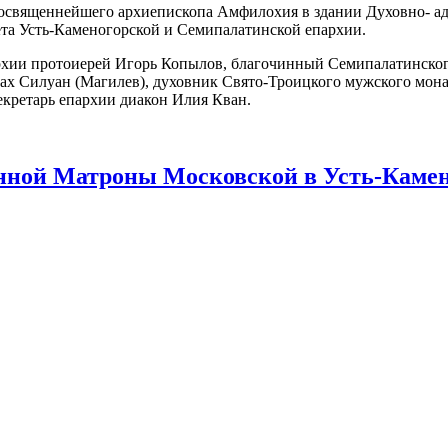
преосвященнейшего архиепископа Амфилохия в здании Духовно- 
вета Усть-Каменогорской и Семипалатинской епархии.
архии протоиерей Игорь Копылов, благочинный Семипалатинског
ах Силуан (Магилев), духовник Свято-Троицкого мужского мона
екретарь епархии диакон Илия Кван.
нной Матроны Московской в Усть-Камен