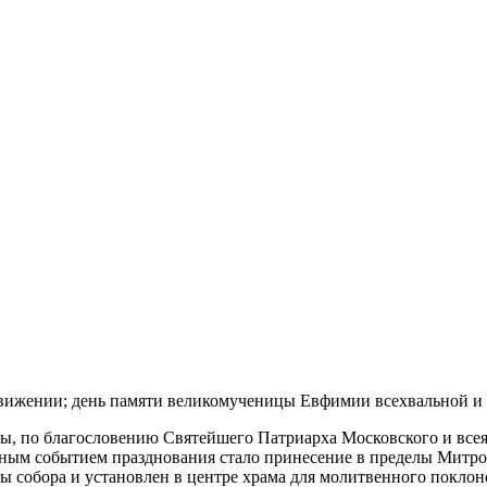
Воздвижении; день памяти великомученицы Евфимии всехвальной
ы, по благословению Святейшего Патриарха Московского и всея 
ьным событием празднования стало принесение в пределы Митр
ды собора и установлен в центре храма для молитвенного покло