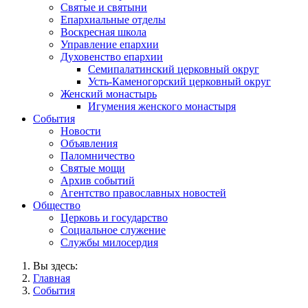
Святые и святыни
Епархиальные отделы
Воскресная школа
Управление епархии
Духовенство епархии
Семипалатинский церковный округ
Усть-Каменогорский церковный округ
Женский монастырь
Игумения женского монастыря
События
Новости
Объявления
Паломничество
Святые мощи
Архив событий
Агентство православных новостей
Общество
Церковь и государство
Социальное служение
Службы милосердия
Вы здесь:
Главная
События