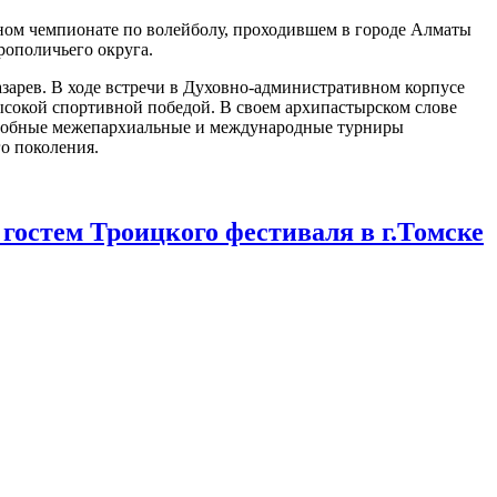
ном чемпионате по волейболу, проходившем в городе Алматы
рополичьего округа.
арев. В ходе встречи в Духовно-административном корпусе
ысокой спортивной победой. В своем архипастырском слове
подобные межепархиальные и международные турниры
о поколения.
остем Троицкого фестиваля в г.Томске