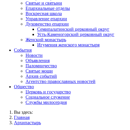
Святые и святыни
Епархиальные отделы
Воскресная школа
Управление епархии
Духовенство епархии
Семипалатинский церковный округ
Усть-Каменогорский церковный округ
Женский монастырь
Игумения женского монастыря
События
Новости
Объявления
Паломничество
Святые мощи
Архив событий
Агентство православных новостей
Общество
Церковь и государство
Социальное служение
Службы милосердия
Вы здесь:
Главная
Архипастырь