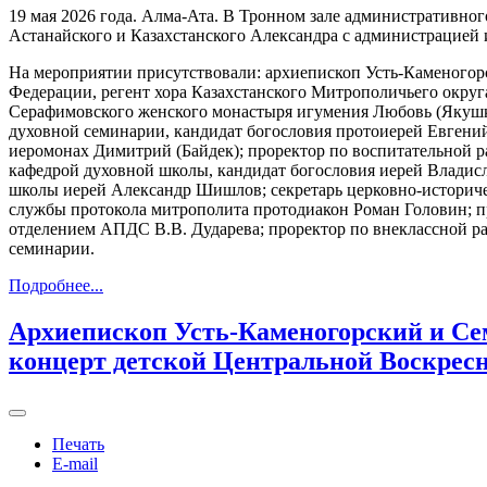
19 мая 2026 года. Алма-Ата. В Тронном зале административног
Астанайского и Казахстанского Александра с администрацией
На мероприятии присутствовали: архиепископ Усть-Каменогор
Федерации, регент хора Казахстанского Митрополичьего округ
Серафимовского женского монастыря игумения Любовь (Якушки
духовной семинарии, кандидат богословия протоиерей Евгени
иеромонах Димитрий (Байдек); проректор по воспитательной р
кафедрой духовной школы, кандидат богословия иерей Владис
школы иерей Александр Шишлов; секретарь церковно-историче
службы протокола митрополита протодиакон Роман Головин; пр
отделением АПДС В.В. Дударева; проректор по внеклассной р
семинарии.
Подробнее...
Архиепископ Усть-Каменогорский и С
концерт детской Центральной Воскресн
Печать
E-mail