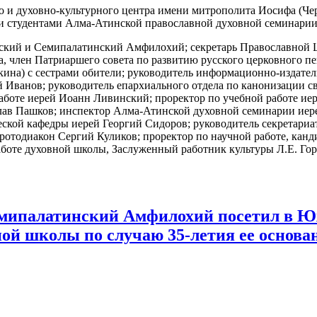
о и духовно-культурного центра имени митрополита Иосифа (Чер
 и студентами Алма-Атинской православной духовной семинарии
ский и Семипалатинский Амфилохий; секретарь Православной Ц
а, член Патриаршего совета по развитию русского церковного п
на) с сестрами обители; руководитель информационно-издател
й Иванов; руководитель епархиального отдела по канонизации 
аботе иерей Иоанн Ливинский; проректор по учебной работе ие
лав Пашков; инспектор Алма-Атинской духовной семинарии иер
ской кафедры иерей Георгий Сидоров; руководитель секретариа
отодиакон Сергий Куликов; проректор по научной работе, канд
аботе духовной школы, Заслуженный работник культуры Л.Е. Го
емипалатинский Амфилохий посетил в Ю
ой школы по случаю 35-летия ее основа