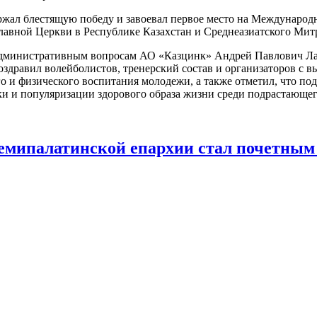
ржал блестящую победу и завоевал первое место на Международ
лавной Церкви в Республике Казахстан и Среднеазиатского Мит
административным вопросам АО «Казцинк» Андрей Павлович Лаз
здравил волейболистов, тренерский состав и организаторов с в
го и физического воспитания молодежи, а также отметил, что 
и и популяризации здорового образа жизни среди подрастающег
мипалатинской епархии стал почетным г