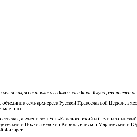
го монастыря состоялось седьмое заседание Клуба ревнителей п
, объединив семь архиереев Русской Православной Церкви, вме
й кончины.
Ростислав, архиепископ Усть-Каменогорский и Семипалатински
радненский и Похвистневский Кирилл, епископ Мариинский и 
й Филарет.