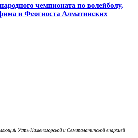
ародного чемпионата по волейболу,
афима и Феогноста Алматинских
авляющий Усть-Каменогорской и Семипалатинской епархией