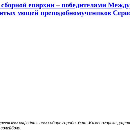
сборной епархии – победителями Междун
святых мощей преподобномучеников Сер
дреевском кафедральном соборе города Усть-Каменогорска, упр
волейболу.