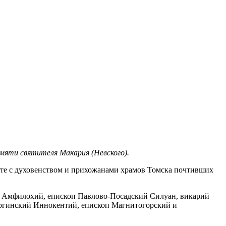
амяти святителя Макария (Невского).
сте с духовенством и прихожанами храмов Томска почтивших
й Амфилохий, епископ Павлово-Посадский Силуан, викарий
Юргинский Иннокентий, епископ Магнитогорский и