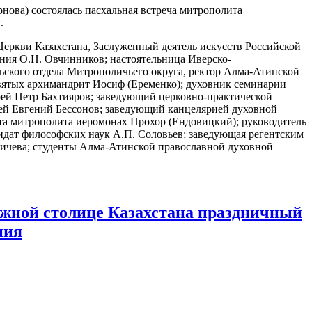
нова) состоялась пасхальная встреча митрополита
.
еркви Казахстана, Заслуженный деятель искусств Российской
ения О.Н. Овчинников; настоятельница Иверско-
ьского отдела Митрополичьего округа, ректор Алма-Атинской
святых архимандрит Иосиф (Еременко); духовник семинарии
рей Петр Бахтияров; заведующий церковно-практической
ей Евгений Бессонов; заведующий канцелярией духовной
та митрополита иеромонах Прохор (Ендовицкий); руководитель
идат философских наук А.П. Соловьев; заведующая регентским
ричева; студенты Алма-Атинской православной духовной
жной столице Казахстана праздничный
ния