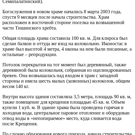
Семипалатинский).
Богослужения в новом храме начались 8 марта 2003 года,
спустя 9 месяцев после начала строительства. Храм
расположен в восточной стороне поселка на возвышенной
части Тишинского хребта.
Общая площадь храма составила 100 кв. м. Для клироса был
сделан балкон и оттуда же вход на колокольню. Иконостас в
храме был высотой 4 метра, 4 иконы на нем были писанные, а
остальные – репродукции.
Потолок перекрытия на тот момент был деревянный, также
деревянной была колокольня, собранная из оцилиндрованных
бревен. Она возвышалась над входом в храм с западной
стороны и имела шесть малых (зазвонных) колоколов, общим
весом 140 кг.
Внутри высота здания составляла 3,5 метра, площадь 90 кв. м,
также помещение для крещения площадью 45 кв. м. Объем
купели 1 куб. м. В здание храма была проведена горячая и
холодная вода, центральное паровое отопление и оборудован
отвод воды в «непопираемое» место, куда сливается вода
после Крещения.
По случаю образования нового прихода, начала строительства