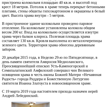
пристроена колокольня площадью 40 кв.м. и высотой под
крест 18 метров. Потолок в храме теперь перекрыт бетонными
плитами, стены обшиты гипсокартонном и окрашены в белый
цвет. Высота храма внутри - 5 метров.
В пристроенное здание колокольни проведено паровое
отопление. На колокольне установлены колокола общим
весом 200 кг. Вход на колокольню осуществляется изнутри
храма через балкон клироса. Полезная площадь храма
составляет 130 кв.м. Кровля выполнена из металлочерепицы
зеленого цвета. Территория храма обнесена деревянным
забором.
20 декабря 2015 года, в Неделю 29-ю по Пятидесятнице, в
день памяти святителя Амвросия Медиоланского,
Преосвященнейший епископ Усть-Каменогорский и
Семипалатинский Амфилохий совершил чин Великого
освящения храма в честь иконы Божией Матери «Нечаянная
Радость» города Риддера и Божественную Литургию
святителя Иоанна Златоуста в новоосвященном храме.
С 19 марта 2019 года настоятелем прихода назначен иерей
Андрей Лебединский.