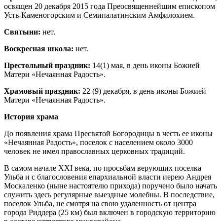
освящен 20 декабря 2015 года Преосвященнейшим епископом
Усть-Каменогорским и Семипалатинским Амфилохием.
Святыни:
нет.
Воскресная школа:
нет.
Престольный праздник:
14(1) мая, в день иконы Божией
Матери «Нечаянная Радость».
Храмовый праздник:
22 (9) декабря, в день иконы Божией
Матери «Нечаянная Радость».
История храма
До появления храма Пресвятой Богородицы в честь ее иконы
«Нечаянная Радость», поселок с населением около 3000
человек не имел православных церковных традиций.
В самом начале XXI века, по просьбам верующих поселка
Ульба и с благословения епархиальной власти иерею Андрея
Москаленко (ныне настоятелю прихода) поручено было начать
служить здесь регулярные выездные молебны. В последствие,
поселок Ульба, не смотря на свою удаленность от центра
города Риддера (25 км) был включен в городскую территорию