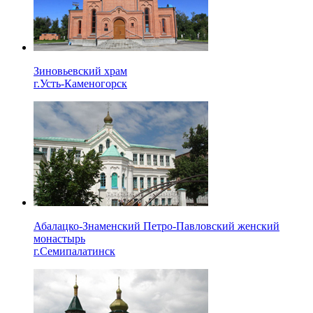
Зиновьевский храм
г.Усть-Каменогорск
Абалацко-Знаменский Петро-Павловский женский
монастырь
г.Семипалатинск