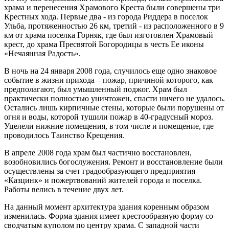
храма и перенесения Храмового Креста были совершены три
Крестных хода. Первые два - из города Риддера в поселок
Ульба, протяженностью 26 км, третий - из расположенного в 9
км от храма поселка Горняк, где был изготовлен Храмовый
крест, до храма Пресвятой Богородицы в честь Ее иконы
«Нечаянная Радость».
В ночь на 24 января 2008 года, случилось еще одно знаковое
событие в жизни прихода – пожар, причиной которого, как
предполагают, был умышленный поджог. Храм был
практически полностью уничтожен, спасти ничего не удалось.
Остались лишь кирпичные стены, которые были порушены от
огня и воды, которой тушили пожар в 40-градусный мороз.
Уцелели нижние помещения, в том числе и помещение, где
проводилось Таинство Крещения.
В апреле 2008 года храм был частично восстановлен,
возобновились богослужения. Ремонт и восстановление были
осуществлены за счет градообразующего предприятия
«Казцинк» и пожертвований жителей города и поселка.
Работы велись в течение двух лет.
На данный момент архитектура здания коренным образом
изменилась. Форма здания имеет крестообразную форму со
сводчатым куполом по центру храма. С западной части