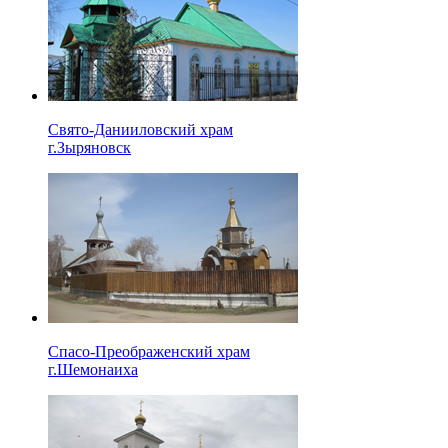
Свято-Данииловский храм
г.Зыряновск
Спасо-Преображенский храм
г.Шемонаиха