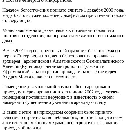
в составе четвертого микрорайона.
Началом богослужения принято считать 1 декабря 2000 года,
когда был отслужен молебен с акафистом при стечении около
ста верующих.
Молельная комната размещалась в помещении бывшего
почтового отделения, на первом этаже жилого пятиэтажного
дома.
В мае 2001 года на престольный праздник была отслужена
первая Литургия, и получено благословение правящего
архиерея - архиепископа Алматинского и Семипалатинского
Алексия (Кутепова) - ныне митрополит Тульский и
Ефремовский, - на открытие прихода и назначение иерея
Андрея Москаленко его настоятелем.
Помещение для молельной комнаты было арендовано
приходом и срок аренды истекал в июне 2002 года, хозяева
помещения поставили верующих в известность о своем
намерении существенно увеличить арендную плату.
В связи с этим, на приходском собрании было принято
решение о строительстве небольшого, но отвечающего всем
архитектурным канонам храмового строительства, здания
приходской церкви.