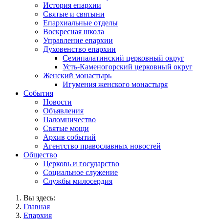
История епархии
Святые и святыни
Епархиальные отделы
Воскресная школа
Управление епархии
Духовенство епархии
Семипалатинский церковный округ
Усть-Каменогорский церковный округ
Женский монастырь
Игумения женского монастыря
События
Новости
Объявления
Паломничество
Святые мощи
Архив событий
Агентство православных новостей
Общество
Церковь и государство
Социальное служение
Службы милосердия
Вы здесь:
Главная
Епархия