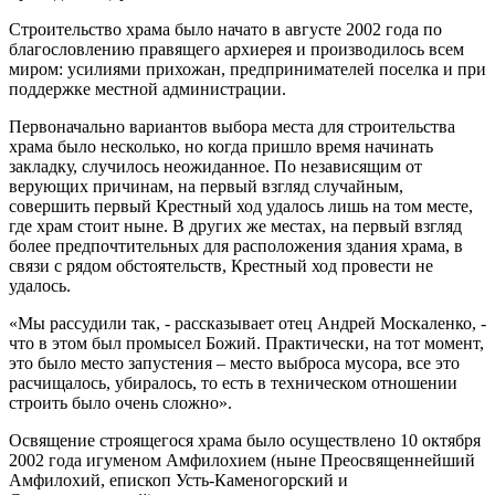
Строительство храма было начато в августе 2002 года по
благословлению правящего архиерея и производилось всем
миром: усилиями прихожан, предпринимателей поселка и при
поддержке местной администрации.
Первоначально вариантов выбора места для строительства
храма было несколько, но когда пришло время начинать
закладку, случилось неожиданное. По независящим от
верующих причинам, на первый взгляд случайным,
совершить первый Крестный ход удалось лишь на том месте,
где храм стоит ныне. В других же местах, на первый взгляд
более предпочтительных для расположения здания храма, в
связи с рядом обстоятельств, Крестный ход провести не
удалось.
«Мы рассудили так, - рассказывает отец Андрей Москаленко, -
что в этом был промысел Божий. Практически, на тот момент,
это было место запустения – место выброса мусора, все это
расчищалось, убиралось, то есть в техническом отношении
строить было очень сложно».
Освящение строящегося храма было осуществлено 10 октября
2002 года игуменом Амфилохием (ныне Преосвященнейший
Амфилохий, епископ Усть-Каменогорский и