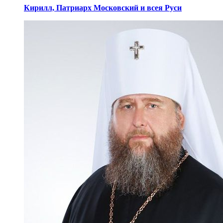
Кирилл,
Патриарх Московский
и всея Руси