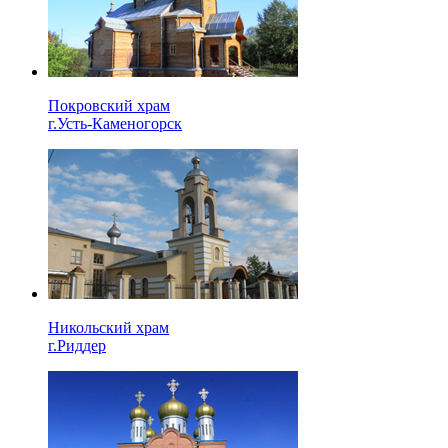
Покровский храм
г.Усть-Каменогорск
Никольский храм
г.Риддер