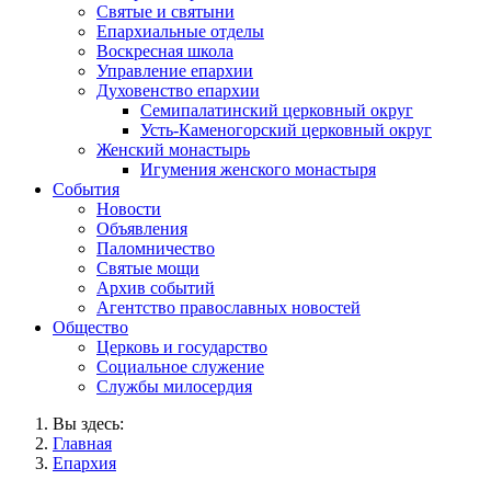
Святые и святыни
Епархиальные отделы
Воскресная школа
Управление епархии
Духовенство епархии
Семипалатинский церковный округ
Усть-Каменогорский церковный округ
Женский монастырь
Игумения женского монастыря
События
Новости
Объявления
Паломничество
Святые мощи
Архив событий
Агентство православных новостей
Общество
Церковь и государство
Социальное служение
Службы милосердия
Вы здесь:
Главная
Епархия