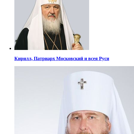
Кирилл,
Патриарх Московский
и всея Руси