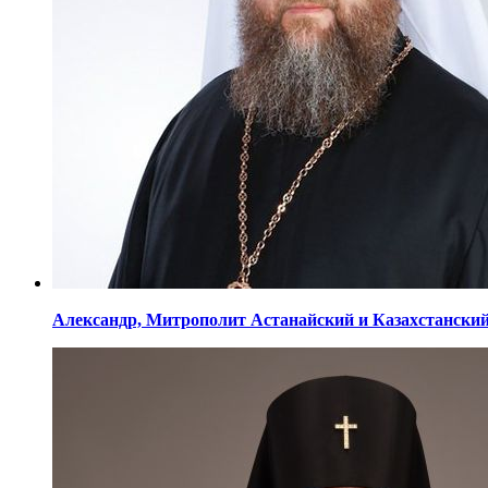
Александр,
Митрополит Астанайский
и Казахстански