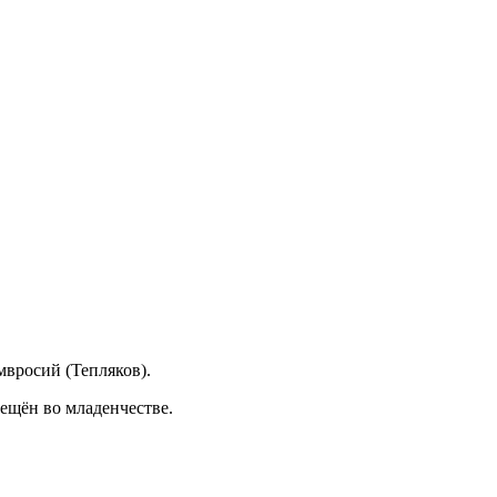
мвросий (Тепляков).
рещён во младенчестве.