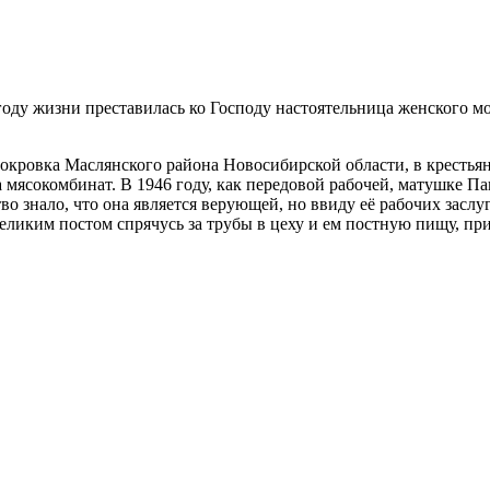
м году жизни преставилась ко Господу настоятельница женского
окровка Маслянского района Новосибирской области, в крестьянс
на мясокомбинат. В 1946 году, как передовой рабочей, матушке 
 знало, что она является верующей, но ввиду её рабочих заслуг 
еликим постом спрячусь за трубы в цеху и ем постную пищу, пр