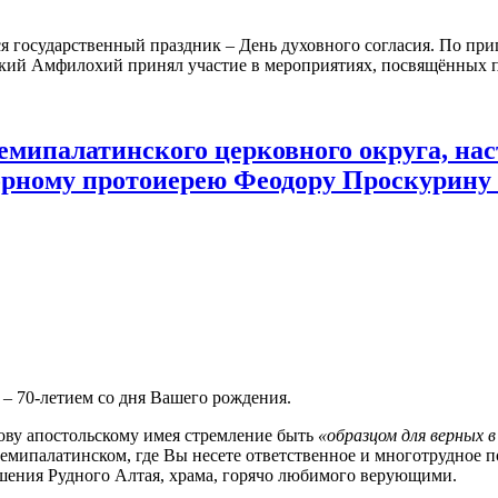
ся государственный праздник – День духовного согласия. По пр
кий Амфилохий принял участие в мероприятиях, посвящённых п
мипалатинского церковного округа, на
рному протоиерею Феодору Проскурину в
– 70-летием со дня Вашего рождения.
лову апостольскому имея стремление быть
«образцом для верных в 
Семипалатинском, где Вы несете ответственное и многотрудное п
ашения Рудного Алтая, храма, горячо любимого верующими.