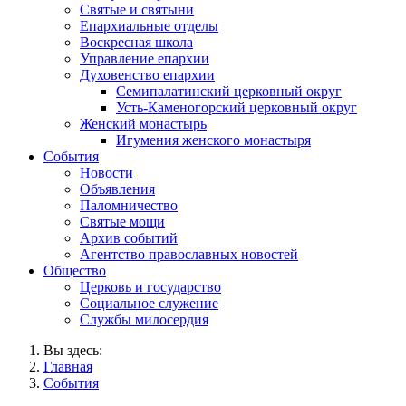
Святые и святыни
Епархиальные отделы
Воскресная школа
Управление епархии
Духовенство епархии
Семипалатинский церковный округ
Усть-Каменогорский церковный округ
Женский монастырь
Игумения женского монастыря
События
Новости
Объявления
Паломничество
Святые мощи
Архив событий
Агентство православных новостей
Общество
Церковь и государство
Социальное служение
Службы милосердия
Вы здесь:
Главная
События