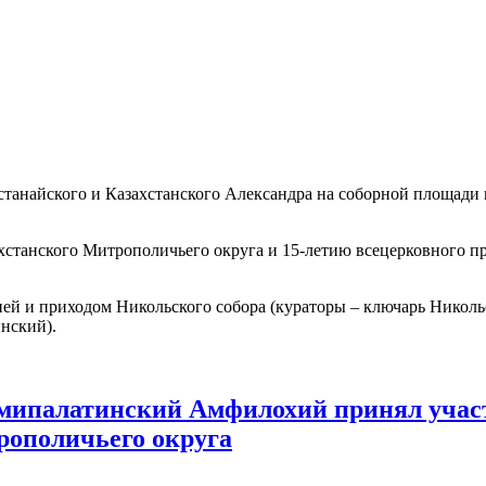
станайского и Казахстанского Александра на соборной площади
станского Митрополичьего округа и 15-летию всецерковного п
й и приходом Никольского собора (кураторы – ключарь Николь
нский).
мипалатинский Амфилохий принял участ
рополичьего округа