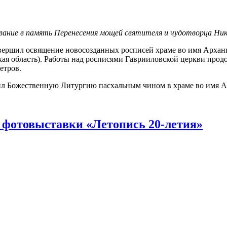
нование в память Перенесения мощей святителя и чудотворца Ник
вершил освящение новосозданных росписей храме во имя Арханг
ская область). Работы над росписями Гаврииловской церкви про
етров.
л Божественную Литургию пасхальным чином в храме во имя Ар
 фотовыставки «Летопись 20-летия»