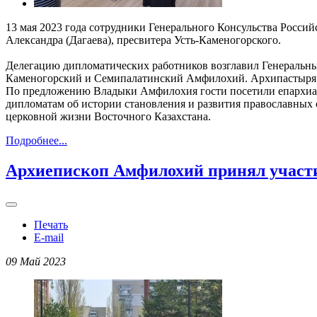
13 мая 2023 года сотрудники Генерального Консульства Росс
Александра (Дагаева), пресвитера Усть-Каменогорского.
Делегацию дипломатических работников возглавил Генеральный
Каменогорский и Семипалатинский Амфилохий. Архипастыря с
По предложению Владыки Амфилохия гости посетили епархиал
дипломатам об истории становления и развития православных 
церковной жизни Восточного Казахстана.
Подробнее...
Архиепископ Амфилохий принял участ
Печать
E-mail
09 Май 2023