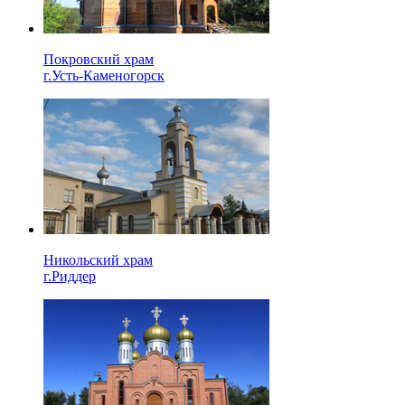
Покровский храм
г.Усть-Каменогорск
Никольский храм
г.Риддер