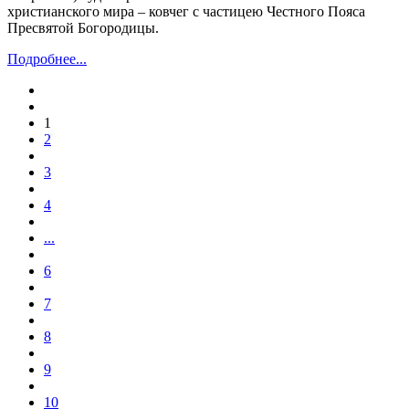
христианского мира – ковчег с частицею Честного Пояса
Пресвятой Богородицы.
Подробнее...
1
2
3
4
...
6
7
8
9
10