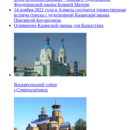
Феодоровской иконы Божией Матери
14 ноября 2021 года в Алматы состоится торжественная
встреча списка с чудотворной Казанской иконы
Пресвятой Богородицы
Освящение Казанской иконы для Казахстана
Воскресенский собор
г.Семипалатинск