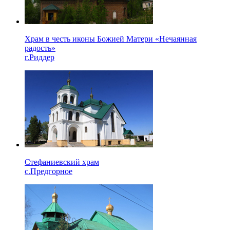
Храм в честь иконы Божией Матери «Нечаянная
радость»
г.Риддер
Стефаниевский храм
с.Предгорное