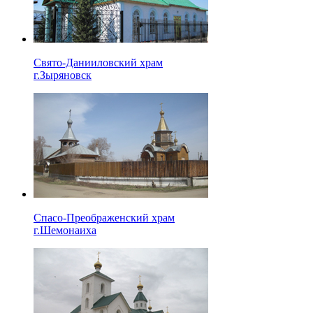
Свято-Данииловский храм
г.Зыряновск
Спасо-Преображенский храм
г.Шемонаиха