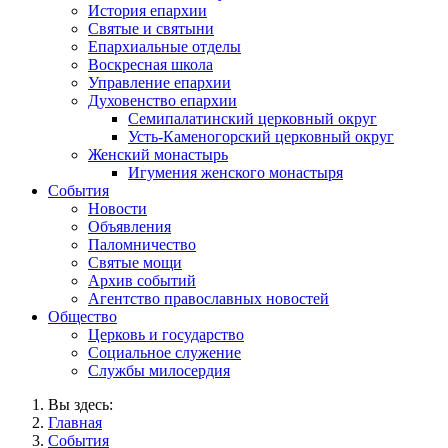
История епархии
Святые и святыни
Епархиальные отделы
Воскресная школа
Управление епархии
Духовенство епархии
Семипалатинский церковный округ
Усть-Каменогорский церковный округ
Женский монастырь
Игумения женского монастыря
События
Новости
Объявления
Паломничество
Святые мощи
Архив событий
Агентство православных новостей
Общество
Церковь и государство
Социальное служение
Службы милосердия
Вы здесь:
Главная
События