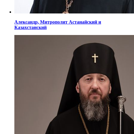
Александр,
Митрополит Астанайский
и
Казахстанский