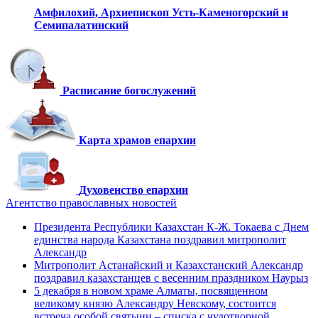
Амфилохий,
Архиепископ Усть-Каменогорский
и
Семипалатинский
Расписание богослужений
Карта храмов епархии
Духовенство епархии
Агентство православных новостей
Президента Республики Казахстан К-Ж. Токаева с Днем
единства народа Казахстана поздравил митрополит
Александр
Митрополит Астанайский и Казахстанский Александр
поздравил казахстанцев с весенним праздником Наурыз
5 декабря в новом храме Алматы, посвященном
великому князю Александру Невскому, состоится
встреча особой святыни – списка с чудотворной