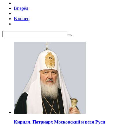
Вперёд
В конец
Кирилл,
Патриарх Московский
и всея Руси