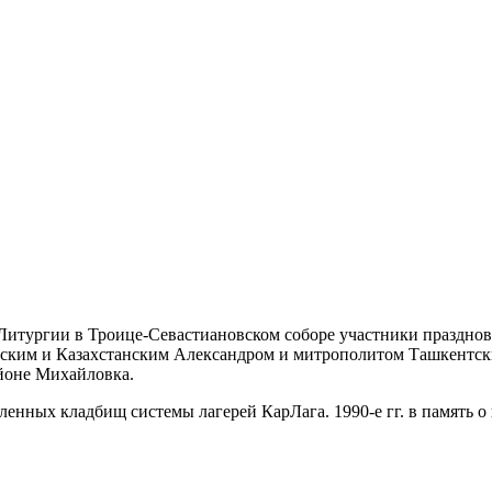
 Литургии в Троице-Севастиановском соборе участники праздно
айским и Казахстанским Александром и митрополитом Ташкентс
айоне Михайловка.
сленных кладбищ системы лагерей КарЛага. 1990-е гг. в память 