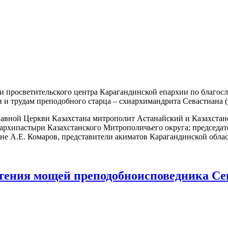
го и просветительского центра Карагандинской епархии по благ
 и трудам преподобного старца – схиархимандрита Севастиана 
авной Церкви Казахстана митрополит Астанайский и Казахстан
рхипастыри Казахстанского Митрополичьего округа; председате
не А.Е. Комаров, представители акиматов Карагандинской облас
етения мощей преподобноисповедника Се