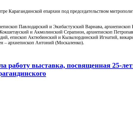
ентре Карагандинской епархии под председательством митрополи
хиепископ Павлодарский и Экибастузский Варнава, архиепископ
Кокшетауский и Акмолинский Серапион, архиепископ Петропав
адий, епископ Актюбинский и Кызылординский Игнатий, викар
н – архиепископ Антоний (Москаленко).
ла работу выставка, посвященная 25-ле
рагандинского