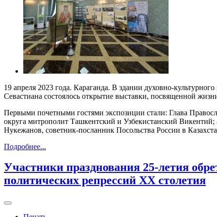
19 апреля 2023 года. Караганда. В здании духовно-культурно
Севастиана состоялось открытие выставки, посвященной жизни
Первыми почетными гостями экспозиции стали: Глава Правосл
округа митрополит Ташкентский и Узбекистанский Викентий; а
Нукежанов, советник-посланник Посольства России в Казахста
Подробнее...
Участники празднования 25-летия обр
политических репрессий ХХ столетия
Печать