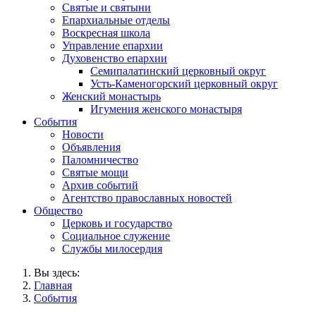
Святые и святыни
Епархиальные отделы
Воскресная школа
Управление епархии
Духовенство епархии
Семипалатинский церковный округ
Усть-Каменогорский церковный округ
Женский монастырь
Игумения женского монастыря
События
Новости
Объявления
Паломничество
Святые мощи
Архив событий
Агентство православных новостей
Общество
Церковь и государство
Социальное служение
Службы милосердия
Вы здесь:
Главная
События