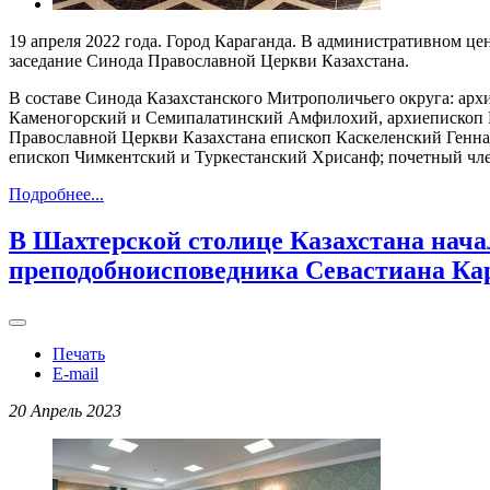
19 апреля 2022 года. Город Караганда. В административном ц
заседание Синода Православной Церкви Казахстана.
В составе Синода Казахстанского Митрополичьего округа: ар
Каменогорский и Семипалатинский Амфилохий, архиепископ 
Православной Церкви Казахстана епископ Каскеленский Генн
епископ Чимкентский и Туркестанский Хрисанф; почетный чле
Подробнее...
В Шахтерской столице Казахстана нача
преподобноисповедника Севастиана Ка
Печать
E-mail
20 Апрель 2023