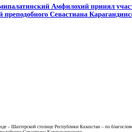
мипалатинский Амфилохий принял участ
й преподобного Севастиана Карагандинс
ганде – Шахтерской столице Республики Казахстан – по благосл
еподобного Севастиана Карагандинского.