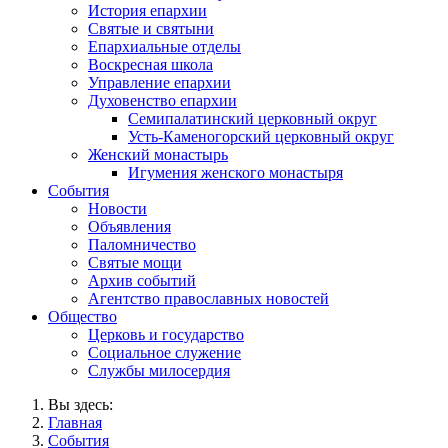
История епархии
Святые и святыни
Епархиальные отделы
Воскресная школа
Управление епархии
Духовенство епархии
Семипалатинский церковный округ
Усть-Каменогорский церковный округ
Женский монастырь
Игумения женского монастыря
События
Новости
Объявления
Паломничество
Святые мощи
Архив событий
Агентство православных новостей
Общество
Церковь и государство
Социальное служение
Службы милосердия
Вы здесь:
Главная
События