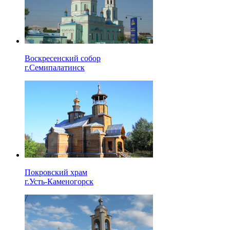
Воскресенский собор
г.Семипалатинск
Покровский храм
г.Усть-Каменогорск