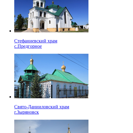
Стефаниевский храм
с.Предгорное
Свято-Данииловский храм
г.Зыряновск