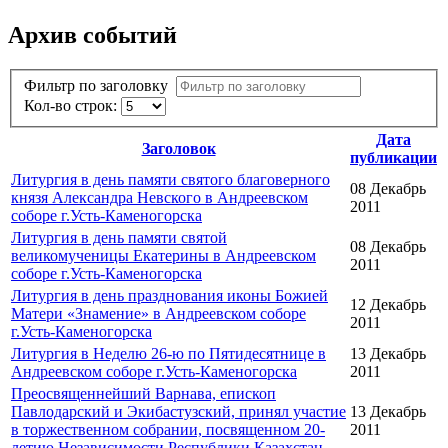
Архив событий
Фильтр по заголовку
Кол-во строк:
Дата
Заголовок
публикации
Литургия в день памяти святого благоверного
08 Декабрь
князя Александра Невского в Андреевском
2011
соборе г.Усть-Каменогорска
Литургия в день памяти святой
08 Декабрь
великомученицы Екатерины в Андреевском
2011
соборе г.Усть-Каменогорска
Литургия в день празднования иконы Божией
12 Декабрь
Матери «Знамение» в Андреевском соборе
2011
г.Усть-Каменогорска
Литургия в Неделю 26-ю по Пятидесятнице в
13 Декабрь
Андреевском соборе г.Усть-Каменогорска
2011
Преосвященнейший Варнава, епископ
Павлодарский и Экибастузский, принял участие
13 Декабрь
в торжественном собрании, посвященном 20-
2011
летию Независимости Республики Казахстан