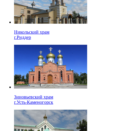
Никольский храм
г.Риддер
Зиновьевский храм
г.Усть-Каменогорск