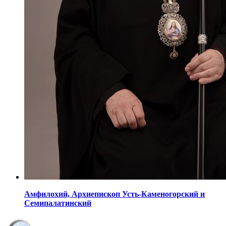
Амфилохий,
Архиепископ Усть-Каменогорский
и
Семипалатинский