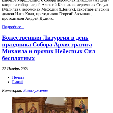
ключарь кафедрального собора иеромонах Никодим (Авдеев),
клирики собора иерей Алексий Клепиков, иеромонах Силуан
(Магилев), иеромонах Мефодий (Шевчук), секретарь епархии
диакон Илия Кван, протодиакон Георгий Засыпкин,
протодиакон Андрей Дудник.
Подробнее...
Божественная Литургия в день
праздника Собора Архистратига
Михаила и прочих Небесных Сил
бесплотных
22 Ноябрь 2021
Печать
E-mail
Категория:
Богослужения