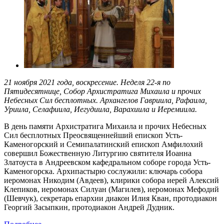
21 ноября 2021 года, воскресение. Неделя 22-я по
Пятидесятнице, Собор Архистратига Михаила и прочих
Небесных Сил бесплотных. Архангелов Гавриила, Рафаила,
Уриила, Селафиила, Иегудиила, Варахиила и Иеремиила.
В день памяти Архистратига Михаила и прочих Небесных
Сил бесплотных Преосвященнейший епископ Усть-
Каменогорский и Семипалатинский епископ Амфилохий
совершил Божественную Литургию святителя Иоанна
Златоуста в Андреевском кафедральном соборе города Усть-
Каменогорска. Архипастырю сослужили: ключарь собора
иеромонах Никодим (Авдеев), клирики собора иерей Алексий
Клепиков, иеромонах Силуан (Магилев), иеромонах Мефодий
(Шевчук), секретарь епархии диакон Илия Кван, протодиакон
Георгий Засыпкин, протодиакон Андрей Дудник.