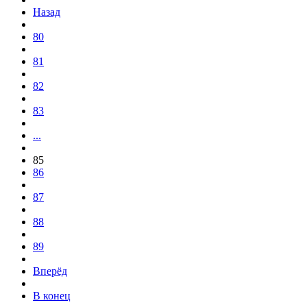
Назад
80
81
82
83
...
85
86
87
88
89
Вперёд
В конец