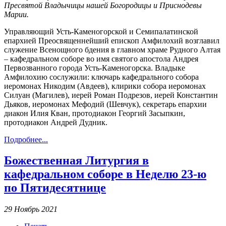
Пресвятой Владычицы нашей Богородицы и Приснодевы
Марии.
Управляющий Усть-Каменогорской и Семипалатинской
епархией Преосвященнейший епископ Амфилохий возглавил
служение Всенощного бдения в главном храме Рудного Алтая
– кафедральном соборе во имя святого апостола Андрея
Первозванного города Усть-Каменогорска. Владыке
Амфилохию сослужили: ключарь кафедрального собора
иеромонах Никодим (Авдеев), клирики собора иеромонах
Силуан (Магилев), иерей Роман Подрезов, иерей Константин
Дьяков, иеромонах Мефодий (Шевчук), секретарь епархии
диакон Илия Кван, протодиакон Георгий Засыпкин,
протодиакон Андрей Дудник.
Подробнее...
Божественная Литургия в
кафедральном соборе в Неделю 23-ю
по Пятидесятнице
29 Ноябрь 2021