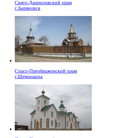
Свято-Данииловский храм
г.Зыряновск
Спасо-Преображенский храм
г.Шемонаиха