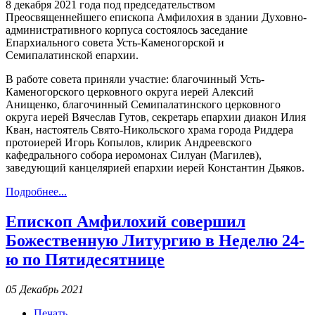
8 декабря 2021 года под председательством
Преосвященнейшего епископа Амфилохия в здании Духовно-
административного корпуса состоялось заседание
Епархиального совета Усть-Каменогорской и
Семипалатинской епархии.
В работе совета приняли участие: благочинный Усть-
Каменогорского церковного округа иерей Алексий
Анищенко, благочинный Семипалатинского церковного
округа иерей Вячеслав Гутов, секретарь епархии диакон Илия
Кван, настоятель Свято-Никольского храма города Риддера
протоиерей Игорь Копылов, клирик Андреевского
кафедрального собора иеромонах Силуан (Магилев),
заведующий канцелярией епархии иерей Константин Дьяков.
Подробнее...
Епископ Амфилохий совершил
Божественную Литургию в Неделю 24-
ю по Пятидесятнице
05 Декабрь 2021
Печать