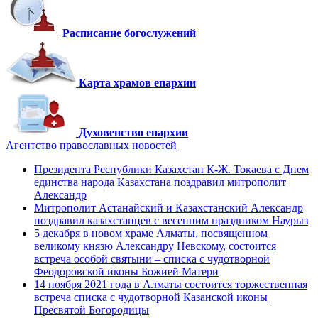
Расписание богослужений
Карта храмов епархии
Духовенство епархии
Агентство православных новостей
Президента Республики Казахстан К-Ж. Токаева с Днем
единства народа Казахстана поздравил митрополит
Александр
Митрополит Астанайский и Казахстанский Александр
поздравил казахстанцев с весенним праздником Наурыз
5 декабря в новом храме Алматы, посвященном
великому князю Александру Невскому, состоится
встреча особой святыни – списка с чудотворной
Феодоровской иконы Божией Матери
14 ноября 2021 года в Алматы состоится торжественная
встреча списка с чудотворной Казанской иконы
Пресвятой Богородицы