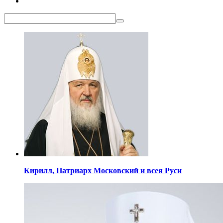
Кирилл,
Патриарх Московский
и всея Руси