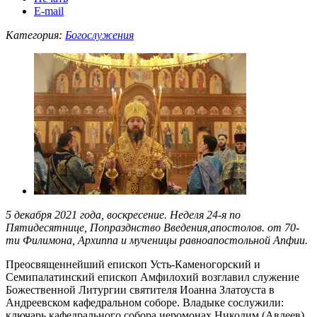
E-mail
Категория:
Богослужения
5 декабря 2021 года, воскресение. Неделя 24-я по
Пятидесятнице, Попразднство Введения,апостолов. от 70-
ти Филимона, Архиппа и мученицы равноапостольной Апфии.
Преосвященнейший епископ Усть-Каменогорский и
Семипалатинский епископ Амфилохий возглавил служение
Божественной Литургии святителя Иоанна Златоуста в
Андреевском кафедральном соборе. Владыке сослужили:
ключарь кафедрального собора иеромонах Никодим (Авдеев),