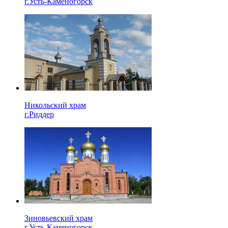
г.Усть-Каменогорск
Никольский храм
г.Риддер
Зиновьевский храм
г.Усть-Каменогорск