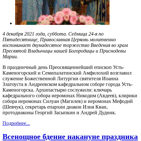
4 декабря 2021 года, суббота. Седмица 24-я по
Пятидесятнице, Православная Церковь молитвенно
воспоминает двунадесятое торжество Введения во храм
Пресвятой Владычицы нашей Богородицы и Приснодевы
Марии.
В праздничный день Преосвященнейший епископ Усть-
Каменогорский и Семипалатинский Амфилохий возглавил
служение Божественной Литургии святителя Иоанна
Златоуста в Андреевском кафедральном соборе города Усть-
Каменогорска. Архипастырю сослужили: ключарь
кафедрального собора иеромонах Никодим (Авдеев), клирики
собора иеромонах Силуан (Магилев) и иеромонах Мефодий
(Шевчук), секретарь епархии диакон Илия Кван,
протодиаконы Георгий Засыпкин и Андрей Дудник.
Подробнее...
Всенощное бдение накануне праздника