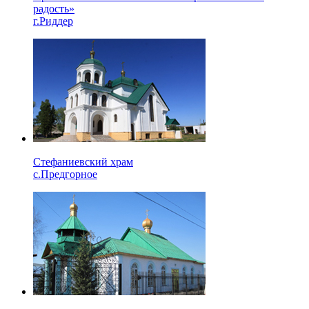
радость»
г.Риддер
Стефаниевский храм
с.Предгорное