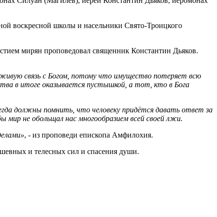
онах Силуан (Магилев), иерей Константин Дьяков, иеромонах
ьной воскресной школы и насельники Свято-Троицкого
астием мирян проповедовал священник Константин Дьяков.
т живую связь с Богом, потому что имущество потеряет всю
тва в итоге оказывается пустышкой, а тот, кто в Бога
всегда должны помнить, что человеку придётся давать ответ за
ы мир не обольщал нас многообразием всей своей лжи.
делами»
, - из проповеди епископа Амфилохия.
шевных и телесных сил и спасения души.