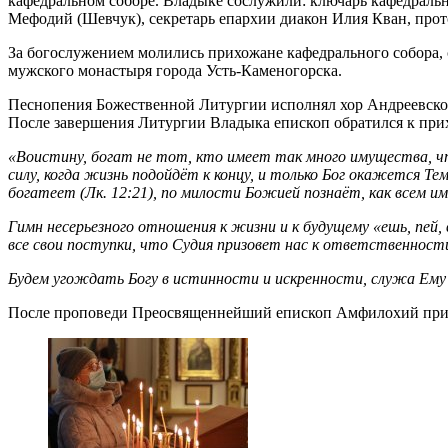
кафедральном соборе. Владыке сослужили: ключарь кафедральн
Мефодий (Шевчук), секретарь епархии диакон Илия Кван, про
За богослужением молились прихожане кафедрального собора,
мужского монастыря города Усть-Каменогорска.
Песнопения Божественной Литургии исполнял хор Андреевског
После завершения Литургии Владыка епископ обратился к при
«Воистину, богат не тот, кто имеет так много имущества, что
силу, когда жизнь подойдёт к концу, и только Бог окажется 
богатеет (Лк. 12:21), по милости Божией познаёт, как всем и
Гимн несерьезного отношения к жизни и к будущему «ешь, пей, 
все свои поступки, что Судия призовет нас к ответственност
Будем угождать Богу в истинности и искренности, служа Ему и
После проповеди Преосвященнейший епископ Амфилохий призв