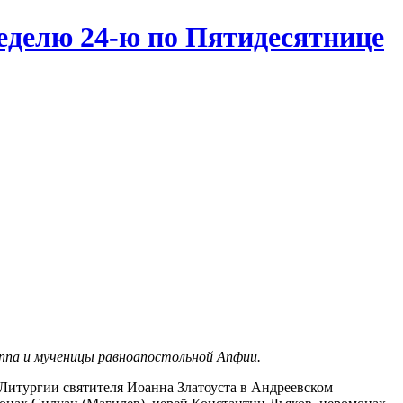
делю 24-ю по Пятидесятнице
иппа и мученицы равноапостольной Апфии.
итургии святителя Иоанна Златоуста в Андреевском