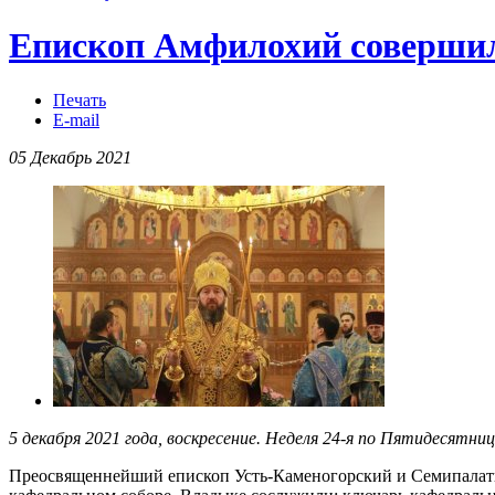
Епископ Амфилохий совершил
Печать
E-mail
05 Декабрь 2021
5 декабря 2021 года, воскресение. Неделя 24-я по Пятидесятн
Преосвященнейший епископ Усть-Каменогорский и Семипалати