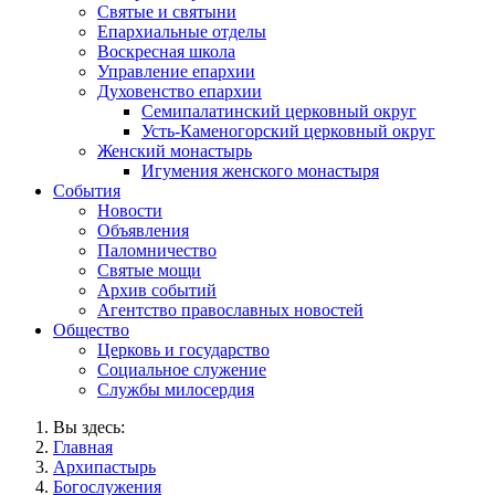
Святые и святыни
Епархиальные отделы
Воскресная школа
Управление епархии
Духовенство епархии
Семипалатинский церковный округ
Усть-Каменогорский церковный округ
Женский монастырь
Игумения женского монастыря
События
Новости
Объявления
Паломничество
Святые мощи
Архив событий
Агентство православных новостей
Общество
Церковь и государство
Социальное служение
Службы милосердия
Вы здесь:
Главная
Архипастырь
Богослужения