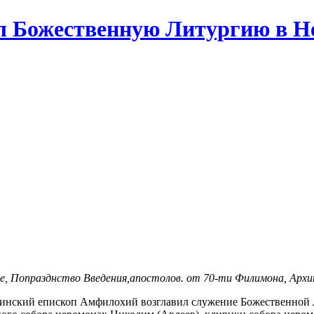
 Божественную Литургию в Не
ице, Попразднство Введения,апостолов. от 70-ти Филимона, Арх
нский епископ Амфилохий возглавил служение Божественной Л