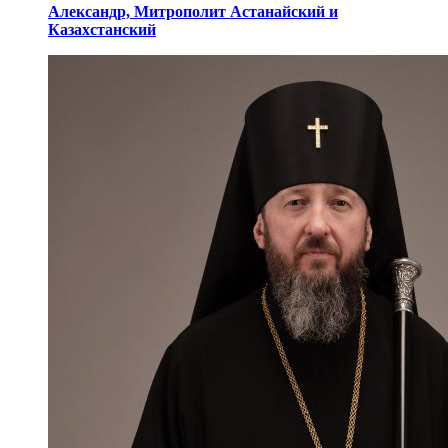
Александр,
Митрополит Астанайский
и
Казахстанский