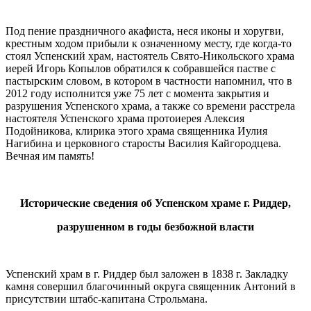
Под пение праздничного акафиста, неся иконы и хоругви,
крестным ходом прибыли к означенному месту, где когда-то
стоял Успенский храм, настоятель Свято-Никольского храма
иерей Игорь Копылов обратился к собравшейся пастве с
пастырским словом, в котором в частности напомнил, что в
2012 году исполнится уже 75 лет с момента закрытия и
разрушения Успенского храма, а также со времени расстрела
настоятеля Успенского храма протоиерея Алексия
Подойникова, клирика этого храма священника Иулия
Нагибина и церковного старосты Василия Кайгородцева.
Вечная им память!
Исторические сведения об Успенском храме г. Риддер,
разрушенном в годы безбожной власти
Успенский храм в г. Риддер был заложен в 1838 г. Закладку
камня совершил благочинный округа священник Антоний в
присутствии штабс-капитана Строльмана.