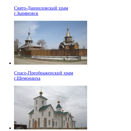
Свято-Данииловский храм
г.Зыряновск
Спасо-Преображенский храм
г.Шемонаиха