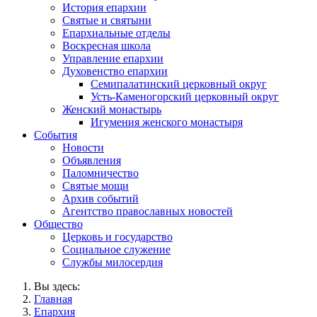
История епархии
Святые и святыни
Епархиальные отделы
Воскресная школа
Управление епархии
Духовенство епархии
Семипалатинский церковный округ
Усть-Каменогорский церковный округ
Женский монастырь
Игумения женского монастыря
События
Новости
Объявления
Паломничество
Святые мощи
Архив событий
Агентство православных новостей
Общество
Церковь и государство
Социальное служение
Службы милосердия
Вы здесь:
Главная
Епархия