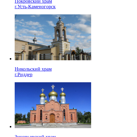
Покровский храм
г.Усть-Каменогорск
Никольский храм
г.Риддер
Зиновьевский храм