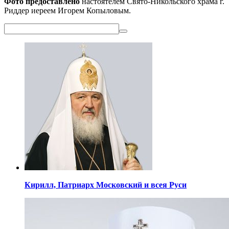
Фото предоставлено
настоятелем Свято-Никольского храма г.
Риддер иереем Игорем Копыловым.
Кирилл,
Патриарх Московский
и всея Руси