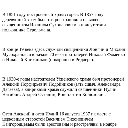
В 1851 году построенный храм сгорел. В 1857 году
деревянный храм был отстроен заново и освящен
священником Иоанном Сухопаровым в присутствии
полковника Строльмана.
В конце 19 века здесь служили священники Лонгин и Михаил
Мусохранов, а в начале 20 века протоиерей Николай Фоменко
и Николай Книжников (похоронен в Риддере).
В 1930-е годы настоятелем Успенского храма был протоиерей
Алексий Порфирьевич Подойников (зять сщмч. Александра
Дагаева), а клириками храма служили священники Иулий
Нагибин, Андрей Останин, Константин Конюхович.
Отец Алексий и отец Иулий 16 августа 1937 г вместе с
церковным старостой Василием Тихоновичем
Кайгородцевым были арестованы и расстреляны в ноябре