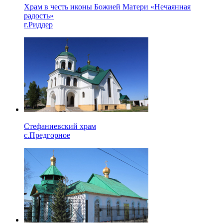
Храм в честь иконы Божией Матери «Нечаянная
радость»
г.Риддер
Стефаниевский храм
с.Предгорное