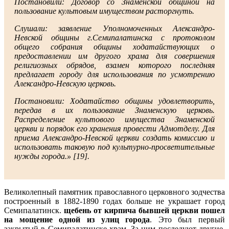
Постановили: Договор со Знаменской общиной на
пользование культовым имуществом расторгнуть.
Слушали: заявление Уполномоченных Александро-
Невской общины г.Семипалатинска с протоколом
общего собрания общины ходатайствующих о
предоставлении им другого храма для совершения
религиозных обрядов, взамен которого последняя
предлагает городу для использования по усмотрению
Александро-Невскую церковь.
Постановили: Ходатайство общины удовлетворить,
передав в их пользование Знаменскую церковь.
Распределение культового имущества Знаменской
церкви и порядок его хранения провести Адмотделу. Для
приема Александро-Невской церкви создать комиссию и
использовать таковую под культурно-просветительные
нужды города.» [19].
Великолепный памятник православного церковного зодчества
построенный в 1882-1890 годах больше не украшает город
Семипалатинск.
щебень от кирпича бывшей церкви пошел
на мощение одной из улиц города
. Это был первый
закрытый в Семипалатинске храм. За ним последуют другие,