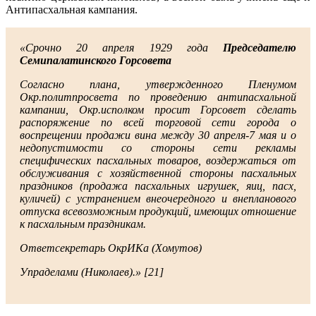
Антипасхальная кампания.
«Срочно
20 апреля 1929 года
Председателю
Семипалатинского Горсовета
Согласно плана, утвержденного Пленумом
Окр.политпросвета по проведению антипасхальной
кампании, Окр.исполком просит Горсовет сделать
распоряжение по всей торговой сети города о
воспрещении продажи вина между 30 апреля-7 мая и о
недопустимости со стороны сети рекламы
специфических пасхальных товаров, воздержаться от
обслуживания с хозяйственной стороны пасхальных
праздников (продажа пасхальных игрушек, яиц, пасх,
куличей) с устранением внеочередного и внепланового
отпуска всевозможным продукций, имеющих отношение
к пасхальным праздникам.
Ответсекретарь ОкрИКа (Хомутов)
Упраделами (Николаев).» [21]