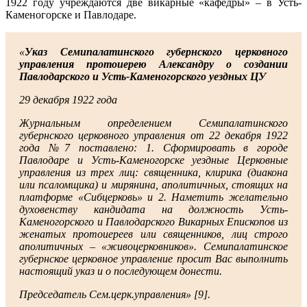
1922 году учреждаются две викарные «кафедры» – в Усть-
Каменогорске и Павлодаре.
«
Указ Семипалатинского губернского церковного
управления протоиерею Александру о создании
Павлодарского и Усть-Каменогорского уездных ЦУ
29 декабря 1922 года
Журнальным определением Семипалатинского
губернского церковного управления от 22 декабря 1922
года №7 поставлено: 1. Сформировать в городе
Павлодаре и Усть-Каменогорске уездные Церковные
управления из трех лиц: священника, клирика (диакона
или псаломщика) и мирянина, аполитичных, стоящих на
платформе «Сибцерковь» и 2. Наметить желательно
духовенству кандидата на должность Усть-
Каменогорского и Павлодарского Викарных Епископов из
женатых протоиереев или священников, лиц строго
аполитичных – «живоцерковников». Семипалатинское
губернское церковное управление просит Вас выполнить
настоящий указ и о последующем донести.
Председатель Сем.церк.управления» [9].