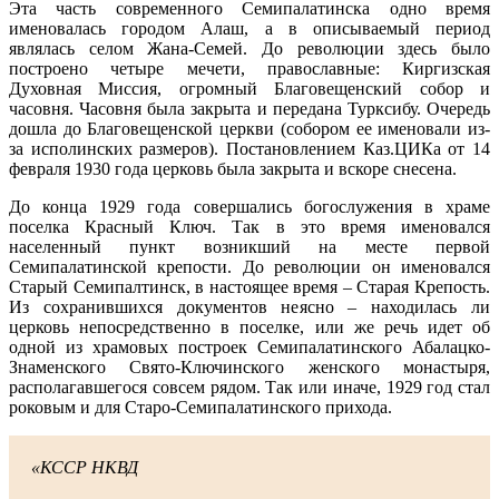
Эта часть современного Семипалатинска одно время
именовалась городом Алаш, а в описываемый период
являлась селом Жана-Семей. До революции здесь было
построено четыре мечети, православные: Киргизская
Духовная Миссия, огромный Благовещенский собор и
часовня. Часовня была закрыта и передана Турксибу. Очередь
дошла до Благовещенской церкви (собором ее именовали из-
за исполинских размеров). Постановлением Каз.ЦИКа от 14
февраля 1930 года церковь была закрыта и вскоре снесена.
До конца 1929 года совершались богослужения в храме
поселка Красный Ключ. Так в это время именовался
населенный пункт возникший на месте первой
Семипалатинской крепости. До революции он именовался
Старый Семипалтинск, в настоящее время – Старая Крепость.
Из сохранившихся документов неясно – находилась ли
церковь непосредственно в поселке, или же речь идет об
одной из храмовых построек Семипалатинского Абалацко-
Знаменского Свято-Ключинского женского монастыря,
располагавшегося совсем рядом. Так или иначе, 1929 год стал
роковым и для Старо-Семипалатинского прихода.
«КССР НКВД