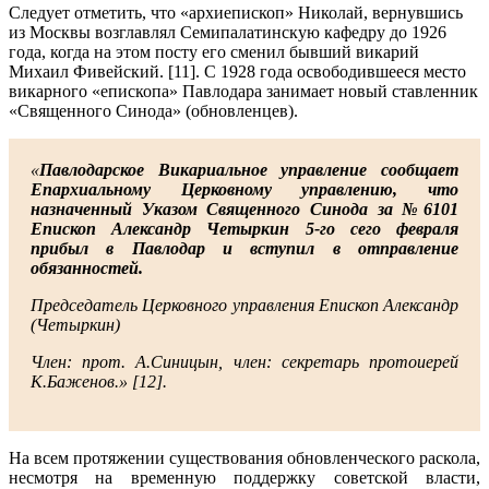
Следует отметить, что «архиепископ» Николай, вернувшись
из Москвы возглавлял Семипалатинскую кафедру до 1926
года, когда на этом посту его сменил бывший викарий
Михаил Фивейский. [11]. С 1928 года освободившееся место
викарного «епископа» Павлодара занимает новый ставленник
«Священного Синода» (обновленцев).
«
Павлодарское Викариальное управление сообщает
Епархиальному Церковному управлению, что
назначенный Указом Священного Синода за №6101
Епископ Александр Четыркин 5-го сего февраля
прибыл в Павлодар и вступил в отправление
обязанностей.
Председатель Церковного управления Епископ Александр
(Четыркин)
Член: прот. А.Синицын, член: секретарь протоиерей
К.Баженов.» [12].
На всем протяжении существования обновленческого раскола,
несмотря на временную поддержку советской власти,