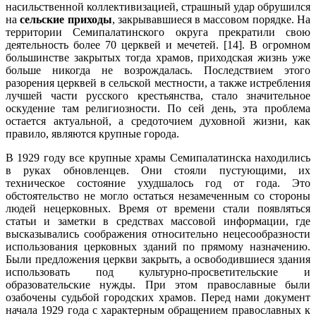
насильственной коллективизацией, страшный удар обрушился
на
сельские приходы
, закрывавшиеся в массовом порядке. На
территории Семипалатинского округа прекратили свою
деятельность более 70 церквей и мечетей. [14]. В огромном
большинстве закрытых тогда храмов, приходская жизнь уже
больше никогда не возрождалась. Последствием этого
разорения церквей в сельской местности, а также истребления
лучшей части русского крестьянства, стало значительное
оскудение там религиозности. По сей день, эта проблема
остается актуальной, а средоточием духовной жизни, как
правило, являются крупные города.
В 1929 году все крупные храмы Семипалатинска находились
в руках обновленцев. Они стояли пустующими, их
техническое состояние ухудшалось год от года. Это
обстоятельство не могло остаться незамеченным со стороны
людей нецерковных. Время от времени стали появляться
статьи и заметки в средствах массовой информации, где
высказывались соображения относительно нецесообразности
использования церковных зданий по прямому назначению.
Были предложения церкви закрыть, а освободившиеся здания
использовать под культурно-просветительские и
образовательские нужды. При этом православные были
озабочены судьбой городских храмов. Перед нами документ
начала 1929 года с характерным обращением православных к