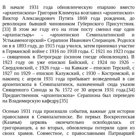
В начале 1931 года обновленческую епархию вместо
«архиепископа» Григория Климчука возглавил «архиепископ»
Виктор Александрович Путята 1869 года рождения, до
революции бывший чиновником Губернского Присутствия.
[33] В этом же году его на этом посту сменил еще один
«архипастырь» - «архиепископ Семипалатинский и
Устькаменогорский» Серапион Иванович Сперанцев. Родился
он в в 1893 году, до 1915 года учился, затем принимал участие
в Германской войне с 1916 по 1918 годы. С 1921 по 1923 годы
– священник в Петрограде (осином гнезде обновленцев). В
1923 году он уже епископ Бийский, с 1924 по 1926 –
Свердловский, с 1926 года – на Кавказе – епископ Терский, с
1927 по 1929 – епископ Калужский, с 1930 – Костромской, и
наконец с апреля 1931 года прибывает возведенный в сан
архиепископа в Семипалатинск, назначенный сюда указом
Священного Синода за № 1572 от 30 апреля 1931 года.[34]
Предшественник «архиепископа» Серапиона был переведен
на Владимирскую кафедру.[35]
Осенью 1931 года произошли события, важные для истории
православия в Семипалатинске. Во первых Воскресенская
(Казачья) церковь окончательно освободилась от
григорианцев, а во вторых, обновленцы потеряли один из
своих храмов. Совместное, с православными Патриаршей