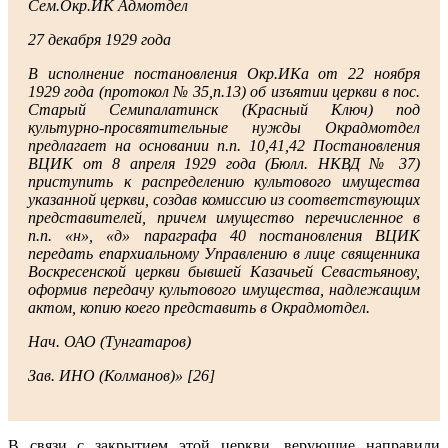
Сем.Окр.ИК Адмотдел
27 декабря 1929 года
В исполнение постановления Окр.ИКа от 22 ноября
1929 года (протокол № 35,п.13) об изъятии церкви в пос.
Старый Семипалатинск (Красный Ключ) под
культурно-просвятительные нужды Окрадмотдел
предлагает на основании п.п. 10,41,42 Постановления
ВЦИК от 8 апреля 1929 года (Бюлл. НКВД № 37)
приступить к распределению культового имущества
указанной церкви, создав комиссию из соответствующих
представителей, причем имущество перечисленное в
п.п. «н», «д» параграфа 40 постановления ВЦИК
передать епархиальному Управлению в лице священника
Воскресенской церкви бывшей Казачьей Севастьянову,
оформив передачу культового имущества, надлежащим
актом, копию коего представить в Окрадмотдел.
Нач. ОАО (Тунгатаров)
Зав. ИНО (Колманов)» [26]
В связи с закрытием этой церкви, верующие направили