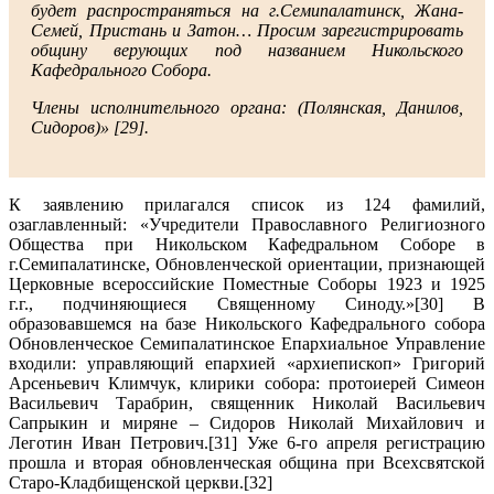
будет распространяться на г.Семипалатинск, Жана-
Семей, Пристань и Затон… Просим зарегистрировать
общину верующих под названием Никольского
Кафедрального Собора.
Члены исполнительного органа: (Полянская, Данилов,
Сидоров)» [29].
К заявлению прилагался список из 124 фамилий,
озаглавленный: «Учредители Православного Религиозного
Общества при Никольском Кафедральном Соборе в
г.Семипалатинске, Обновленческой ориентации, признающей
Церковные всероссийские Поместные Соборы 1923 и 1925
г.г., подчиняющиеся Священному Синоду.»[30] В
образовавшемся на базе Никольского Кафедрального собора
Обновленческое Семипалатинское Епархиальное Управление
входили: управляющий епархией «архиепископ» Григорий
Арсеньевич Климчук, клирики собора: протоиерей Симеон
Васильевич Тарабрин, священник Николай Васильевич
Сапрыкин и миряне – Сидоров Николай Михайлович и
Леготин Иван Петрович.[31] Уже 6-го апреля регистрацию
прошла и вторая обновленческая община при Всехсвятской
Старо-Кладбищенской церкви.[32]