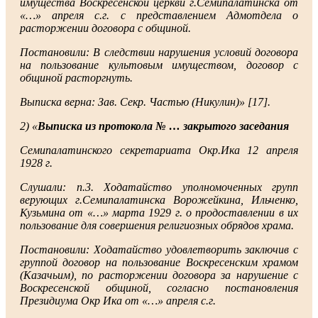
имущества Воскресенской церкви г.Семипалатинска от
«…» апреля с.г. с представлением Адмотдела о
расторжении договора с общиной.
Постановили: В следствии нарушения условий договора
на пользование культовым имуществом, договор с
общиной расторгнуть.
Выписка верна: Зав. Секр. Частью (Никулин)» [17].
2) «
Выписка из протокола № … закрытого заседания
Семипалатинского секретариата Окр.Ика 12 апреля
1928 г.
Слушали: п.3. Ходатайство уполномоченных групп
верующих г.Семипалатинска Ворожейкина, Ильченко,
Кузьмина от «…» марта 1929 г. о продоставлении в их
пользование для совершения религиозных обрядов храма.
Постановили: Ходатайство удовлетворить заключив с
группой договор на пользование Воскресенским храмом
(Казачьим), по расторжении договора за нарушение с
Воскресенской общиной, согласно постановления
Президиума Окр Ика от «…» апреля с.г.