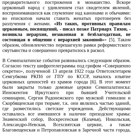
предварительного пострижения в монашество. Вскоре
церковный народ с удивлением стал свидетелем явлений,
воспринимавшихся как глумление над канонами и обычаями:
во епископов начали ставить женатых протоиереев без
разлучения с женами.
«Из таких, противных правилам
церковным, посвящений, - писал позже Патриарх Тихон, -
возникла иерархия, незаконная и безблагодатная, не
состоящая в общении с иерархией законной»
» [5]. Таким
образом, обновленчество перешагнуло рамки реформистского
смутьянства и совершенно превратилось в раскол.
В Семипалатинске события развивались следующим образом.
Согласно тексту шифротелеграммы под грифом «Совершенно
секретно», полученной 13 апреля 1922 года Ответсектетарем
Семгубкома РКПб от ГПУ по КССР, началось изъятие
церковных ценностей из храмов города [6]. В этот момент
были закрыты только домовые церкви Семипалатинска:
Иннокентия Иркутского при бывшей Учительской
семинарии, Сергия Радонежского при мужской гимназии и
Скорбященская при тюрьме, т.к. они являлись частью зданий,
где разместились светские учреждения. Действующими
оставались все имевшиеся в наличие приходские храмы:
Знаменский собор, Воскресенская (Казачья), Никольская,
Александро-Невская, Всехсвятская церкви, а также
Благовещенская и Петропавловская в Заречной части города,