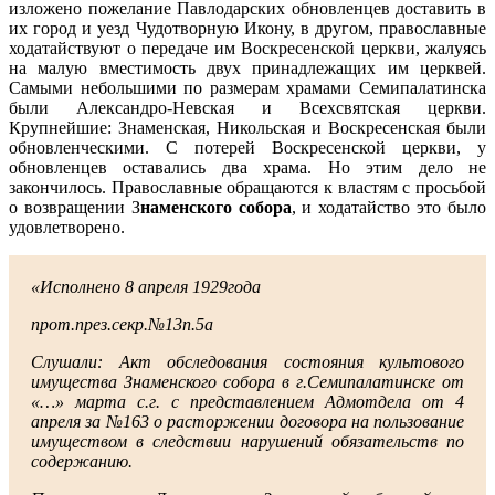
изложено пожелание Павлодарских обновленцев доставить в
их город и уезд Чудотворную Икону, в другом, православные
ходатайствуют о передаче им Воскресенской церкви, жалуясь
на малую вместимость двух принадлежащих им церквей.
Самыми небольшими по размерам храмами Семипалатинска
были Александро-Невская и Всехсвятская церкви.
Крупнейшие: Знаменская, Никольская и Воскресенская были
обновленческими. С потерей Воскресенской церкви, у
обновленцев оставались два храма. Но этим дело не
закончилось. Православные обращаются к властям с просьбой
о возвращении З
наменского собора
, и ходатайство это было
удовлетворено.
«Исполнено 8 апреля 1929года
прот.през.секр.№13п.5а
Слушали: Акт обследования состояния культового
имущества Знаменского собора в г.Семипалатинске от
«…» марта с.г. с представлением Адмотдела от 4
апреля за №163 о расторжении договора на пользование
имуществом в следствии нарушений обязательств по
содержанию.