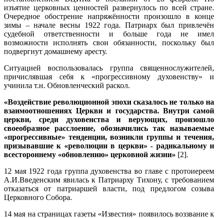
изъятие церковных ценностей развернулось по всей стране.
Очередное обострение напряжённости произошло в конце
зимы – начале весны 1922 года. Патриарх был привлечён
судебной ответственности и больше года не имел
возможности исполнять свои обязанности, поскольку был
подвергнут домашнему аресту.
Ситуацией воспользовалась группа священнослужителей,
причислявшая себя к «прогрессивному духовенству» и
учинила т.н. Обновленческий раскол.
«Воздействие революционной эпохи сказалось не только на
взаимоотношениях Церкви и государства. Внутри самой
церкви, среди духовенства и верующих, произошло
своеобразное расслоение, обозначились так называемые
«прогрессивные» тенденции, возникли группы и течения,
призывавшие к «революции в церкви» - радикальному и
всестороннему «обновлению» церковной жизни»
[2].
12 мая 1922 года группа духовенства во главе с протоиереем
А.И.Введенским явилась к Патриарху Тихону, с требованием
отказаться от патриаршей власти, под предлогом созыва
Церковного Собора.
14 мая на страницах газеты «Известия» появилось воззвание к