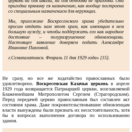
церковь ни для школы, ни для детдома не пригодна. Она
пригодна прямому ея назначению, как вообще построена
со специальным назначением для верующих.
Мы, прихожане Воскресенского храма убедительно
просим отдать нам этот храм, как имеющим в нем
большую нужду, и чтобы поддержать его как народное
достояние – полуразрушенное обновленцами.
Настоящее заявление доверяем подать Александре
Ивановне Павловой.
г.Семипалатинск. Февраль 11 дня 1929 года» [15].
Не сразу, но все же ходатайство православных было
удовлетворено.
Воскресенская Казачья церковь
в апреле
1929 года возвращается Патриаршей церкви, возглавляемой
Блаженнейшим Митрополитом Сергием (Страгородским).
Перед передачей церкви православным был составлен акт
состояния храма. Даже покровительствовавшие обновленцам
власти вынуждены были признать их несостоятельность, хотя
бы в вопросах выполнения договора по использованию
здания.