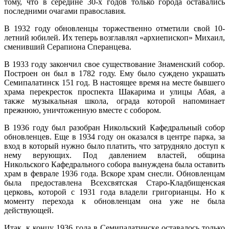
тому, что в середине 30-х годов только города оставались
последними очагами православия.
В 1932 году обновленцы торжественно отметили свой 10-
летний юбилей. Их теперь возглавлял «архиепископ» Михаил,
сменивший Серапиона Сперанцева.
В 1933 году закончил свое существование Знаменский собор.
Построен он был в 1782 году. Ему было суждено украшать
Семипалатинск 151 год. В настоящее время на месте бывшего
храма перекресток проспекта Шакарима и улицы Абая, а
также музыкальная школа, ограда которой напоминает
прежнюю, уничтоженную вместе с собором.
В 1936 году был разобран Никольский Кафедральный собор
обновленцев. Еще в 1934 году он оказался в центре парка, за
вход в который нужно было платить, что затрудняло доступ к
нему верующих. Под давлением властей, община
Никольского Кафедрального собора вынуждена была оставить
храм в феврале 1936 года. Вскоре храм снесли. Обновленцам
была предоставлена Всехсвятская Старо-Кладбищенская
церковь, которой с 1931 года владели григорианцы. Но к
моменту перехода к обновленцам она уже не была
действующей.
Итак, к концу 1936 года в Семипалатинске оставалось только