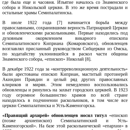
где была еще и часовня. Изъятие началось со Знаменского
собора и Никольской церкви. В это же время пострадали и
остальные храмы Семипалатинска.
В июле 1922 года [7] начинается борьба между
православными, сохранившими верность Патриаршей Церкви
и обновленческими раскольниками. Первые находились под
духовным окормлением викарного епископа
Семипалатинского Киприана (Комаровского), обновленцев
возглавлял присланный руководством Сибцеркви из Омска,
по ходатайству уклонившейся в раскол части общины
Знаменского собора, «епископ» Николай [8].
В декабре 1922 года за «контрреволюционную деятельность»
были арестованы епископ Киприан, маститый протоиерей
Акиндин Правдин и целый ряд других православных
клириков и мирян. Этим немедленно воспользовались
обновленцы и ринулись на захват городских церквей. В 1923
году огромное большинство храмов по всей стране
находилось в подчинении раскольников, в том числе все
церкви Семипалатинска и Усть-Каменогорска.
«Правящий архирей» обновленцев носил титул
«епископ
(позже архиепископ) Семипалатинский и Усть-
Каменогорский». На базе этой раскольнической «епархии» в