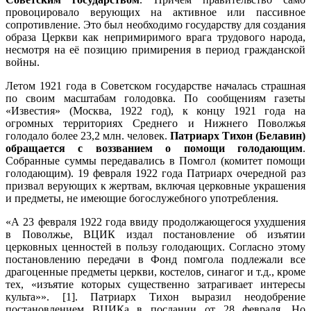
провоцировало верующих на активное или пассивное
сопротивление. Это был необходимо государству для создания
образа Церкви как непримиримого врага трудового народа,
несмотря на её позицию примирения в период гражданской
войны.
Летом 1921 года в Советском государстве началась страшная
по своим масштабам голодовка. По сообщениям газеты
«Известия» (Москва, 1922 год), к концу 1921 года на
огромных территориях Среднего и Нижнего Поволжья
голодало более 23,2 млн. человек.
Патриарх Тихон (Белавин)
обращается с воззванием о помощи голодающим
.
Собранные суммы передавались в Помгол (комитет помощи
голодающим). 19 февраля 1922 года Патриарх очередной раз
призвал верующих к жертвам, включая церковные украшения
и предметы, не имеющие богослужебного употребления.
«А 23 февраля 1922 года ввиду продолжающегося ухудшения
в Поволжье, ВЦИК издал постановление об изъятии
церковных ценностей в пользу голодающих. Согласно этому
постановлению передачи в Фонд помгола подлежали все
драгоценные предметы церкви, костелов, синагог и т.д., кроме
тех, «изъятие которых существенно затрагивает интересы
культа»». [1]. Патриарх Тихон выразил неодобрение
постановлением ВЦИКа в послании от 28 февраля. Но