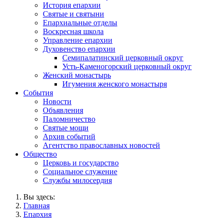
История епархии
Святые и святыни
Епархиальные отделы
Воскресная школа
Управление епархии
Духовенство епархии
Семипалатинский церковный округ
Усть-Каменогорский церковный округ
Женский монастырь
Игумения женского монастыря
События
Новости
Объявления
Паломничество
Святые мощи
Архив событий
Агентство православных новостей
Общество
Церковь и государство
Социальное служение
Службы милосердия
Вы здесь:
Главная
Епархия