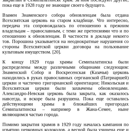
пока еще в 1928 году не знающие своего будущего.
Взамен Знаменского собора обновленцам была отдана
Всехсвятская церковь на старом кладбище. Что интересно,
передача эта сопровождалась по отношению к прежним
владельцам – православным, с теми же претензиями что и по
отношению к обновленцам. В частности в докладе некоего
тов. Порошина указывается на неоднократные нарушения со
стороны Всехсвятской церкви договора на пользование
культовым имуществом. [20].
К концу 1929 года храмы Семипалатинска были
распределены между различными общинами следующим:
Знаменский Собор и Воскресенская (Казачья) церковь
находились в руках православных сергианской (Патриаршей)
церкви и частично григорианской ориентации; Никольская и
Всехсвятская церкви были захвачены обновленцами.
Александро-Невская церковь была закрыта, как оказалось
навсегда, и вскоре была разрушена. Пока еще оставались
действующими храмы в ближайших пригородах
Семипалатинска – например в Жана-Семее, ныне
являющимся частью города.
Помимо закрытия храмов в 1929 году началась кампания по
изъятию церковных колоколов, а весной была учинена еще и