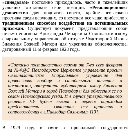
«синодалам»
постоянно приходилось, часто в тяжелейших
условиях отстаивать свои позиции.
«Революционное»
духовенство
для поднятия своего, крайне невысокого
престижа среди верующих, со временем все чаще прибегало к
традиционным способам воздействия на потенциальных
прихожан
. Существует документ, представляющий собой
письмо епископа Александра Четыркина Семипалатинскому
епархиальному управлению об отпуске Чудотворной Иконы
Знамения Божией Матери для укрепления обновленчества,
датированный 11-м февраля 1928 года.
«Согласно постановлению своему от 7-го сего февраля
за №4,@5 Павлодарское Церковное управление просит
Семипалатинское Епархиальное управление для
православия вообще и синодального течения, в
частности, отпустить чудотворную икону Знамения
Божией Матери в город Павлодар и для обнесения ее по
селам Павлодарского уезда. И в случае утвердительного
решения ЕУ будет выслан с первым пароходом
представитель – священник для принятия и
сопровождения в г.Павлодар Св.иконы.» [13].
В 1929 году, в связи с проводимой государством