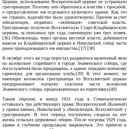
Церкви, использование Воскресенской церкви не устраивало
григорианцев. Поэтому они обратились к властям с просьбой,
о предоставлении им отдельного культового здания. Как это
ни странно, ходатайство было удовлетворено. Причем за счет
обновленцев, недавних «любимцев» советской власти.
Григорианцы получили Всехсвятскую Старо-Кладбищенскую
церковь, за неполных три года, сменившую уже трех хозяев.
[36] Обновленцы, через органы местной власти, добиваются
вывоза из Кладбищенской церкви в Никольский собор части
ранее принадлежащего им имущества.[37] [38]
В октябре этого же года перестал раздаваться малиновый звон
на колокольне старейшего в городе Знаменского собора, где
богослужения были прекращены, а здание передано военному
гарнизону для организации клуба.[39] В этот момент, не
имеющие колоколов григорианцы из Всехсвятской церкви
предпринимают попытку спасения части колоколов
Знаменского собора, предназначенных на переплавку.[40]
Таким образом, к концу 1931 года в Семипалатинске
оставалось три действующих храма: Воскресенский (Казачий)
у православных, Никольский у обновленцев, Всехсвятский у
григорианцев. В этот период постепенно сходила на нет
жизнь сельских церковных общин. После погрома 1929 года,
храмы в глубинке продолжали закрываться. Это привело к