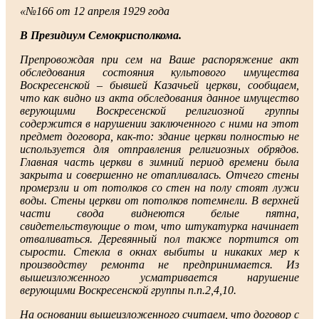
«№166 от 12 апреля 1929 года
В Президиум Семокрисполкома.
Препровождая при сем на Ваше распоряжение акт
обследования состояния культового имущества
Воскресенской – бывшей Казачьей церкви, сообщаем,
что как видно из акта обследования данное имущество
верующими Воскресенской религиозной группы
содержится в нарушении заключенного с ними на этот
предмет договора, как-то: здание церкви полностью не
используется для отправления религиозных обрядов.
Главная часть церкви в зимний период времени была
закрыта и совершенно не отапливалась. Отчего стены
промерзли и от потолков со стен на полу стоят лужи
воды. Стены церкви от потолков потемнели. В верхней
части свода виднеются белые пятна,
свидетельствующие о том, что штукатурка начинает
отваливаться. Деревянный пол также портится от
сырости. Стекла в окнах выбиты и никаких мер к
производству ремонта не предпринимается. Из
вышеизложенного усматривается нарушение
верующими Воскресенской группы п.п.2,4,10.
На основании вышеизложенного считаем, что договор с