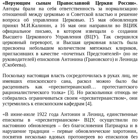
«Верующим сынам Православной Церкви России»
.
Авторы брали на себя ответственность за нормализацию
отношений между церковью и Советской властью и решение
вопроса об управлении Церковью. 15 мая обновленцев
принял М.И.Калинин, а 16 мая они направили во ВЦИК
официальное письмо, в котором извещали о создании
Высшего Церковного Управления (ВЦУ). Так свершился
церковный переворот, и Высшая церковная власть была
присвоена небольшим количеством мятежных клириков,
пригласивших в качестве «почетных Предстоятелей» (но не
руководителей) епископов Антонина (Грановского) и Леонида
(Скобеева).
Поскольку настоящая власть сосредоточилась в руках лиц, не
имевших епископского сана, раскол можно было бы
расценивать как «пресвитерианский… протестантского
рационалистического толка» [3]. Но раскольники отнюдь не
собирались ограничиваться своим «пресвитерианством», они
устремились к епископским кафедрам [4].
«В июне-июле 1922 года Антонин и Леонид, единственные
епископы в «пресвитерианском» ВЦУ, осуществили по
настоянию обновленцев – без благословения Патриарха и в
нарушение традиции – первые обновленческие хиротонии,
посвятив несколько вдовых протоиереев во епископов без