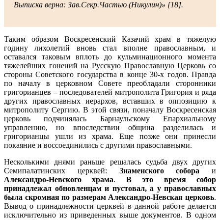
Выписка верна: Зав.Секр.Частью (Никулин)» [18].
Таким образом Воскресенский Казачий храм в тяжелую
годину лихолетий вновь стал вполне православным, и
оставался таковым вплоть до кульминационного момента
тяжелейших гонений на Русскую Православную Церковь со
стороны Советского государства в конце 30-х годов. Правда
по началу в церковном Совете преобладали сторонники
григорианцев – последователей митрополита Григория и ряда
других православных иерархов, вставших в оппозицию к
митрополиту Сергию. В этой связи, поначалу Воскресенская
церковь подчинялась Барнаульскому Епархиальному
управлению, но впоследствии община разделилась и
григорианцы ушли из храма. Еще позже они принесли
покаяние и воссоединились с другими православными.
Несколькими днями раньше решалась судьба двух других
Семипалатинских церквей:
Знаменского собора
и
Александро-Невского храма
.
В это время собор
принадлежал обновленцам и пустовал, а у православных
была скромная по размерам Александро-Невская церковь
.
Вывод о принадлежности церквей в данной работе делается
исключительно из приведенных выше документов. В одном