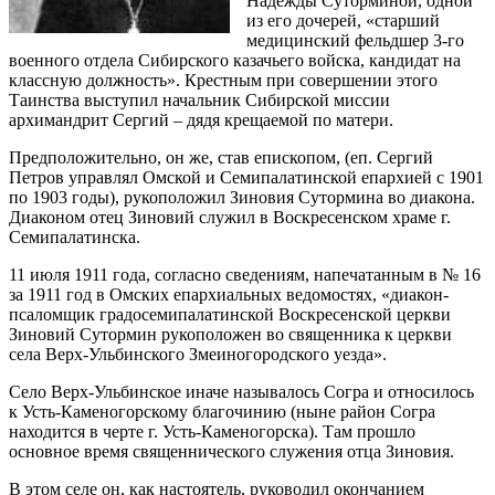
Надежды Суторминой, одной
из его дочерей, «старший
медицинский фельдшер 3-го
военного отдела Сибирского казачьего войска, кандидат на
классную должность». Крестным при совершении этого
Таинства выступил начальник Сибирской миссии
архимандрит Сергий – дядя крещаемой по матери.
Предположительно, он же, став епископом, (еп. Сергий
Петров управлял Омской и Семипалатинской епархией с 1901
по 1903 годы), рукоположил Зиновия Сутормина во диакона.
Диаконом отец Зиновий служил в Воскресенском храме г.
Семипалатинска.
11 июля 1911 года, согласно сведениям, напечатанным в № 16
за 1911 год в Омских епархиальных ведомостях, «диакон-
псаломщик градосемипалатинской Воскресенской церкви
Зиновий Сутормин рукоположен во священника к церкви
села Верх-Ульбинского Змеиногородского уезда».
Село Верх-Ульбинское иначе называлось Согра и относилось
к Усть-Каменогорскому благочинию (ныне район Согра
находится в черте г. Усть-Каменогорска). Там прошло
основное время священнического служения отца Зиновия.
В этом селе он, как настоятель, руководил окончанием