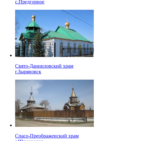
с.Предгорное
Свято-Данииловский храм
г.Зыряновск
Спасо-Преображенский храм