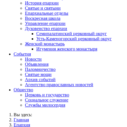
История епархии
Святые и святыни
Епархиальные отделы
Воскресная школа
Управление епархии
Духовенство епархии
Семипалатинский церковный округ
Усть-Каменогорский церковный округ
Женский монастырь
Игумения женского монастыря
События
Новости
Объявления
Паломничество
Святые мощи
Архив событий
Агентство православных новостей
Общество
Церковь и государство
Социальное служение
Службы милосердия
Вы здесь:
Главная
Епархия