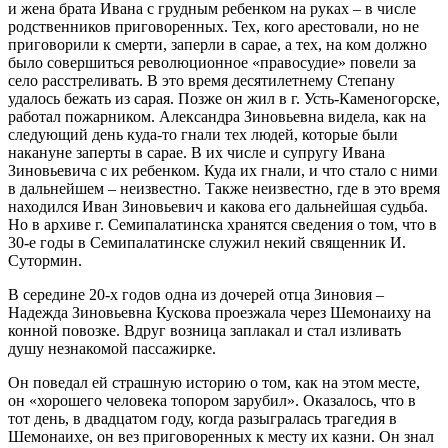
и жена брата Ивана с грудным ребенком на руках – в числе
родственников приговоренных. Тех, кого арестовали, но не
приговорили к смерти, заперли в сарае, а тех, на ком должно
было совершиться революционное «правосудие» повели за
село расстреливать. В это время десятилетнему Степану
удалось бежать из сарая. Позже он жил в г. Усть-Каменогорске,
работал пожарником. Александра Зиновьевна видела, как на
следующий день куда-то гнали тех людей, которые были
накануне заперты в сарае. В их числе и супругу Ивана
Зиновьевича с их ребенком. Куда их гнали, и что стало с ними
в дальнейшем – неизвестно. Также неизвестно, где в это время
находился Иван Зиновьевич и какова его дальнейшая судьба.
Но в архиве г. Семипалатинска хранятся сведения о том, что в
30-е годы в Семипалатинске служил некий священник И.
Сутормин.
В середине 20-х годов одна из дочерей отца Зиновия –
Надежда Зиновьевна Кускова проезжала через Шемонаиху на
конной повозке. Вдруг возница заплакал и стал изливать
душу незнакомой пассажирке.
Он поведал ей страшную историю о том, как на этом месте,
он «хорошего человека топором зарубил». Оказалось, что в
тот день, в двадцатом году, когда разыгралась трагедия в
Шемонаихе, он вез приговоренных к месту их казни. Он знал