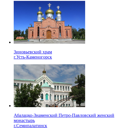
Зиновьевский храм
г.Усть-Каменогорск
Абалацко-Знаменский Петро-Павловский женский
монастырь
г.Семипалатинск