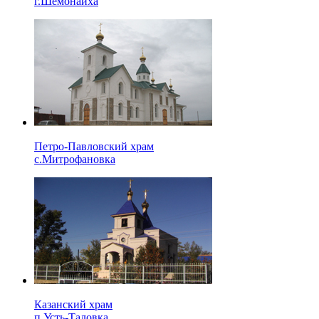
г.Шемонаиха
Петро-Павловский храм
с.Митрофановка
Казанский храм
п.Усть-Таловка