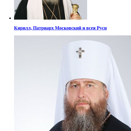
Кирилл,
Патриарх Московский
и всея Руси