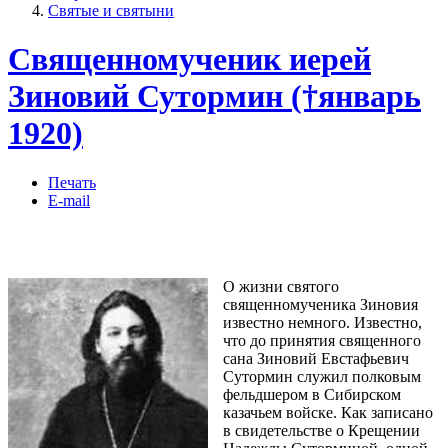
Святые и святыни
Священномученик иерей
Зиновий Сутормин (†январь
1920)
Печать
E-mail
О жизни святого
священномученика Зиновия
известно немного. Известно,
что до принятия священного
сана Зиновий Евстафьевич
Сутормин служил полковым
фельдшером в Сибирском
казачьем войске. Как записано
в свидетельстве о Крещении