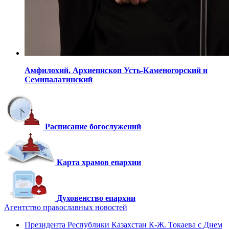
Амфилохий,
Архиепископ Усть-Каменогорский
и
Семипалатинский
Расписание богослужений
Карта храмов епархии
Духовенство епархии
Агентство православных новостей
Президента Республики Казахстан К-Ж. Токаева с Днем