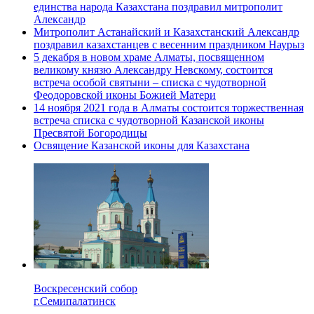
единства народа Казахстана поздравил митрополит
Александр
Митрополит Астанайский и Казахстанский Александр
поздравил казахстанцев с весенним праздником Наурыз
5 декабря в новом храме Алматы, посвященном
великому князю Александру Невскому, состоится
встреча особой святыни – списка с чудотворной
Феодоровской иконы Божией Матери
14 ноября 2021 года в Алматы состоится торжественная
встреча списка с чудотворной Казанской иконы
Пресвятой Богородицы
Освящение Казанской иконы для Казахстана
Воскресенский собор
г.Семипалатинск