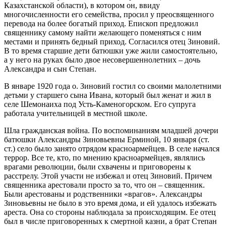
Казахстанской области), в котором он, ввиду
многочисленности его семейства, просил у преосвященного
перевода на более богатый приход. Епископ предложил
священнику самому найти желающего поменяться с ним
местами и принять бедный приход. Согласился отец Зиновий.
В то время старшие дети батюшки уже жили самостоятельно,
а у него на руках было двое несовершеннолетних – дочь
Александра и сын Степан.
В январе 1920 года о. Зиновий гостил со своими малолетними
детьми у старшего сына Ивана, который был женат и жил в
селе Шемонаиха под Усть-Каменогорском. Его супруга
работала учительницей в местной школе.
Шла гражданская война. По воспоминаниям младшей дочери
батюшки Александры Зиновьевны Ерминой, 10 января (ст.
ст.) село было занято отрядом красноармейцев. В селе начался
террор. Все те, кто, по мнению красноармейцев, являлись
врагами революции, были схвачены и приговорены к
расстрелу. Этой участи не избежал и отец Зиновий. Причем
священника арестовали просто за то, что он – священник.
Были арестованы и родственники «врагов». Александры
Зиновьевны не было в это время дома, и ей удалось избежать
ареста. Она со стороны наблюдала за происходящим. Ее отец
был в числе приговоренных к смертной казни, а брат Степан