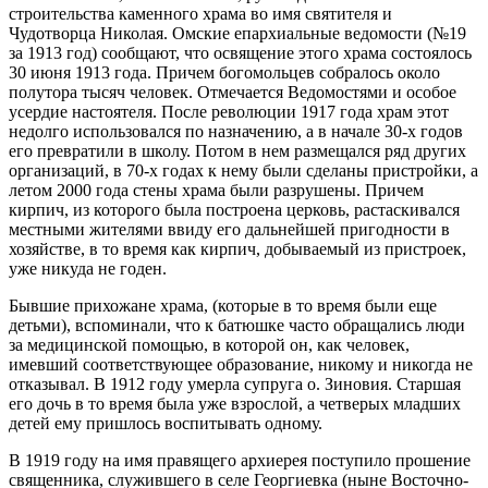
строительства каменного храма во имя святителя и
Чудотворца Николая. Омские епархиальные ведомости (№19
за 1913 год) сообщают, что освящение этого храма состоялось
30 июня 1913 года. Причем богомольцев собралось около
полутора тысяч человек. Отмечается Ведомостями и особое
усердие настоятеля. После революции 1917 года храм этот
недолго использовался по назначению, а в начале 30-х годов
его превратили в школу. Потом в нем размещался ряд других
организаций, в 70-х годах к нему были сделаны пристройки, а
летом 2000 года стены храма были разрушены. Причем
кирпич, из которого была построена церковь, растаскивался
местными жителями ввиду его дальнейшей пригодности в
хозяйстве, в то время как кирпич, добываемый из пристроек,
уже никуда не годен.
Бывшие прихожане храма, (которые в то время были еще
детьми), вспоминали, что к батюшке часто обращались люди
за медицинской помощью, в которой он, как человек,
имевший соответствующее образование, никому и никогда не
отказывал. В 1912 году умерла супруга о. Зиновия. Старшая
его дочь в то время была уже взрослой, а четверых младших
детей ему пришлось воспитывать одному.
В 1919 году на имя правящего архиерея поступило прошение
священника, служившего в селе Георгиевка (ныне Восточно-