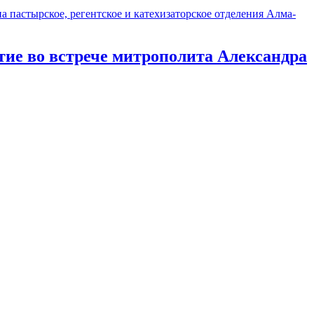
 пастырское, регентское и катехизаторское отделения Алма-
ие во встрече митрополита Александра