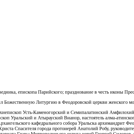
оведника, епископа Парийского; празднование в честь иконы Пр
л Божественную Литургию в Феодоровской церкви женского мон
архиепископ Усть-Каменогорский и Семипалатинский Амфилохи
скоп Уральский и Атырауский Вианор, настоятель алма-атинско
Архангельского кафедрального собора Уральска архимандрит Фе
 Христа Спасителя города протоиерей Анатолий Робу, руководи
етариата Главы Митрополичьего округа иерей Георгий Сидоров,