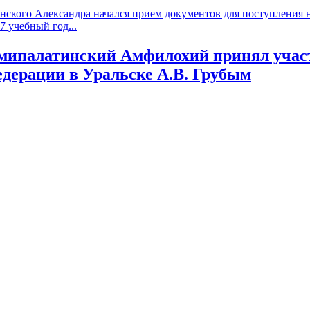
ского Александра начался прием документов для поступления на
 учебный год...
мипалатинский Амфилохий принял участ
дерации в Уральске А.В. Грубым