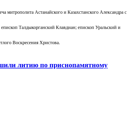
реча митрополита Астанайского и Казахстанского Александра с
 епископ Талдыкорганский Клавдиан; епископ Уральский и
тлого Воскресения Христова.
ршили литию по приснопамятному