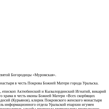
есвятой Богородицы «Муромская».
астыря в честь Покрова Божией Матери города Уральска.
й, епископ Актюбинский и Кызылординский Игнатий, викарий
го храма в честь иконы Божией Матери «Всех скорбящих
одосий (Курьянов), клирик Покровского женского монастыря
тель информационного отдела Уральской епархии игумен
 руководитель службы протокола митрополита протодиакон