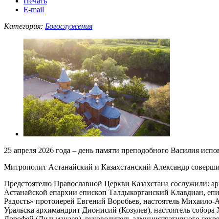
Печать
E-mail
Категория:
Богослужения
25 апреля 2026 года – день памяти преподобного Василия исп
Митрополит Астанайский и Казахстанский Александр соверши
Предстоятелю Православной Церкви Казахстана сослужили: 
Астанайской епархии епископ Талдыкорганский Клавдиан, епи
Радость» протоиерей Евгений Воробьев, настоятель Михаило-
Уральска архимандрит Дионисий (Козулев), настоятель собора
Дорофей (Дильманаев), руководитель административного секр