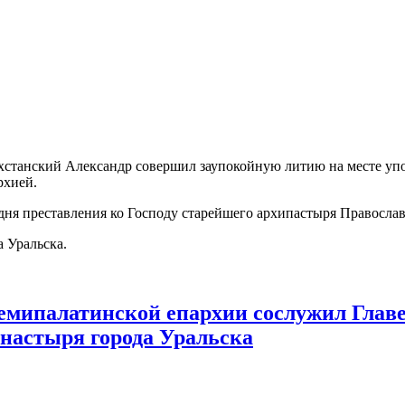
захстанский Александр совершил заупокойную литию на месте у
рхией.
о дня преставления ко Господу старейшего архипастыря Правосла
 Уральска.
мипалатинской епархии сослужил Главе
настыря города Уральска