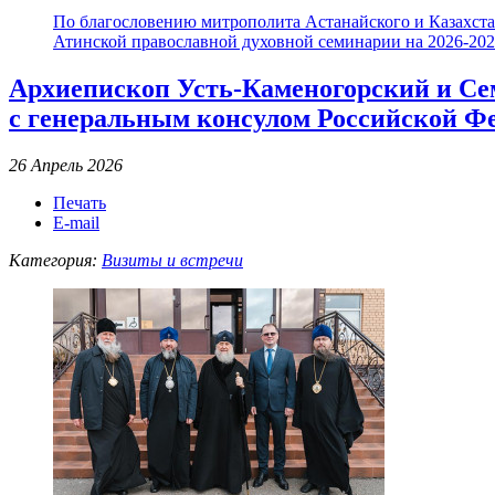
По благословению митрополита Астанайского и Казахстан
Атинской православной духовной семинарии на 2026-2027
Архиепископ Усть-Каменогорский и Се
с генеральным консулом Российской Фе
26 Апрель 2026
Печать
E-mail
Категория:
Визиты и встречи