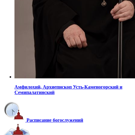
Амфилохий,
Архиепископ Усть-Каменогорский
и
Семипалатинский
Расписание богослужений