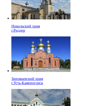
Никольский храм
г.Риддер
Зиновьевский храм
г.Усть-Каменогорск