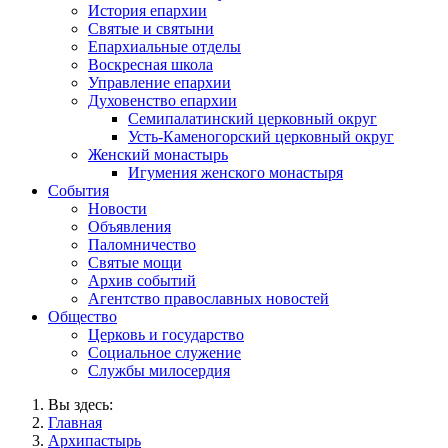
История епархии
Святые и святыни
Епархиальные отделы
Воскресная школа
Управление епархии
Духовенство епархии
Семипалатинский церковный округ
Усть-Каменогорский церковный округ
Женский монастырь
Игумения женского монастыря
События
Новости
Объявления
Паломничество
Святые мощи
Архив событий
Агентство православных новостей
Общество
Церковь и государство
Социальное служение
Службы милосердия
Вы здесь:
Главная
Архипастырь