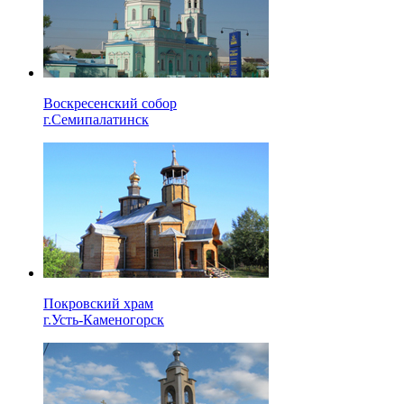
Воскресенский собор
г.Семипалатинск
Покровский храм
г.Усть-Каменогорск