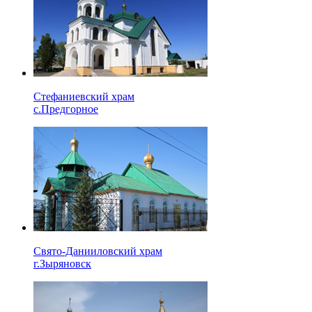
Стефаниевский храм
с.Предгорное
Свято-Данииловский храм
г.Зыряновск