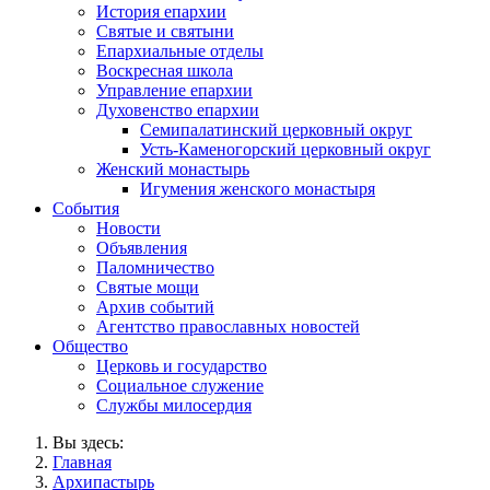
История епархии
Святые и святыни
Епархиальные отделы
Воскресная школа
Управление епархии
Духовенство епархии
Семипалатинский церковный округ
Усть-Каменогорский церковный округ
Женский монастырь
Игумения женского монастыря
События
Новости
Объявления
Паломничество
Святые мощи
Архив событий
Агентство православных новостей
Общество
Церковь и государство
Социальное служение
Службы милосердия
Вы здесь:
Главная
Архипастырь