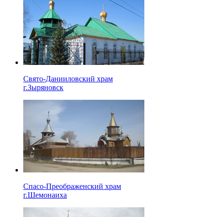
Свято-Данииловский храм
г.Зыряновск
Спасо-Преображенский храм
г.Шемонаиха