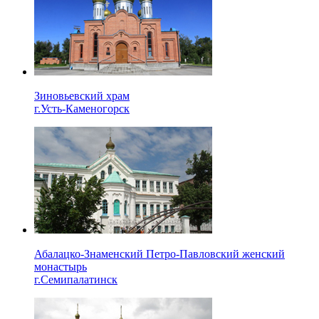
Зиновьевский храм
г.Усть-Каменогорск
Абалацко-Знаменский Петро-Павловский женский
монастырь
г.Семипалатинск