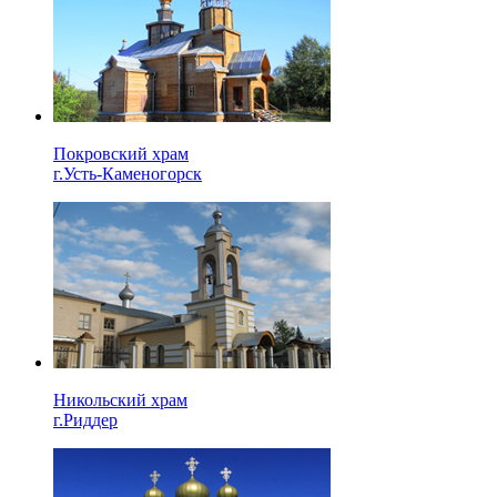
Покровский храм
г.Усть-Каменогорск
Никольский храм
г.Риддер