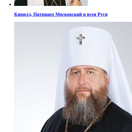
Кирилл,
Патриарх Московский
и всея Руси