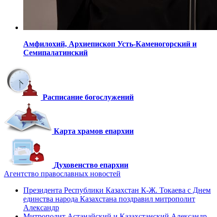
Амфилохий,
Архиепископ Усть-Каменогорский
и
Семипалатинский
Расписание богослужений
Карта храмов епархии
Духовенство епархии
Агентство православных новостей
Президента Республики Казахстан К-Ж. Токаева с Днем
единства народа Казахстана поздравил митрополит
Александр
Митрополит Астанайский и Казахстанский Александр