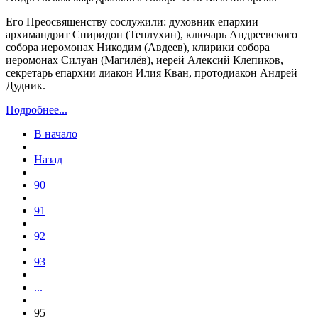
Его Преосвященству сослужили: духовник епархии
архимандрит Спиридон (Теплухин), ключарь Андреевского
собора иеромонах Никодим (Авдеев), клирики собора
иеромонах Силуан (Магилёв), иерей Алексий Клепиков,
секретарь епархии диакон Илия Кван, протодиакон Андрей
Дудник.
Подробнее...
В начало
Назад
90
91
92
93
...
95