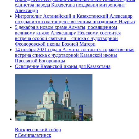
единства народа Казахстана поздравил митрополит
Александр
Митрополит Астанайский и Казахстанский Александр
поздравил казахстанцев с весенним праздником Наурыз
5 декабря в новом храме Алматы, посвященном
великому князю Александру Невскому, состоится
встреча особой святыни – списка с чудотворной
Феодоровской иконы Божией Матери
14 ноября 2021 года в Алматы состоится торжественная
встреча списка с чудотворной Казанской иконы
Пресвятой Богородицы
Освящение Казанской иконы для Казахстана
Воскресенский собор
г.Семипалатинск