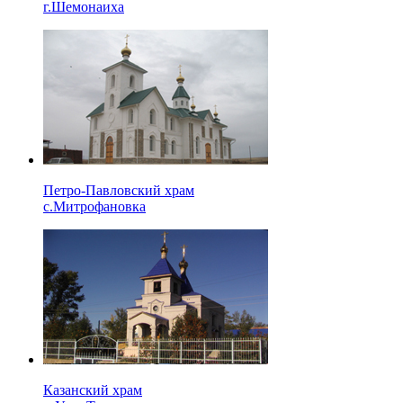
г.Шемонаиха
Петро-Павловский храм
с.Митрофановка
Казанский храм