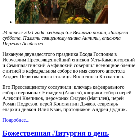
24 апреля 2021 года, седмица 6-я Великого поста, Лазарева
суббота. Память священномученика Антипы, епископа
Пергама Асийского.
Накануне двунадесятого праздника Входа Господня в
Иерусалим Преосвященнейший епископ Усть-Каменогорский
и Семипалатинский Амфилохий совершил всенощное бдение
с литией в кафедральном соборе во имя святого апостола
Андрея Первозванного столицы Восточного Казахстана.
Его Преосвященству сослужили: ключарь кафедрального
собора иеромонах Никодим (Авдеев), клирики собора иерей
Алексий Клепиков, иеромонах Силуан (Магилев), иерей
Роман Подрезов, иерей Константин Дьяков, секретарь
епархии диакон Илия Кван, протодиакон Андрей Дудник.
Подробнее...
Божественная Литургия в день