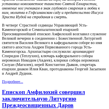
установил новозаветное таинство Святой Евхаристии,
омовение ног ученикам в знак глубокого смирения и любви к
ним, молитва в Гефсиманском саду и предательство Иисуса
Христа Иудой на страдания и смерть.
В четверг Страстной седмицы Управляющий Усть-
Каменогорской и Семипалатинской епархией
Преосвященнейший епископ Амфилохий возглавил служение
Великой вечерни в соединении с Божественной Литургией
святителя Василия Великого в кафедральном соборе во имя
святого апостола Андрея Первозванного города Усть-
Каменогорска. Архипастырю сослужили: архимандрит
Спиридон (Теплухин), ключарь кафедрального собора
иеромонах Никодим (Авдеев), клирики собора иеромонах
Силуан (Магилев), иерей Константин Дьяков, секретарь
епархии диакон Илия Кван, протодиаконы Георгий Засыпкин
и Андрей Дудник.
Подробнее...
Епископ Амфилохий совершил
заключительную Литургию
Преждеосвященных Даров