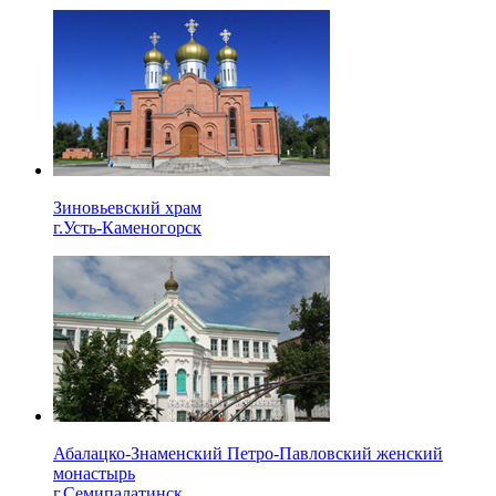
Зиновьевский храм
г.Усть-Каменогорск
Абалацко-Знаменский Петро-Павловский женский
монастырь
г.Семипалатинск