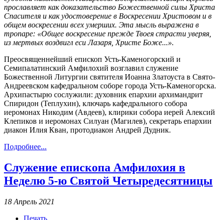
прославляет как доказательство Божественной силы Христа
Спасителя и как удостоверение в Воскресении Христовом и в
общем воскресении всех умерших. Эта мысль выражена в
тропаре: «Общее воскресение прежде Твоея страсти уверяя,
из мертвых воздвигл еси Лазаря, Христе Боже...».
Преосвященнейший епископ Усть-Каменогорский и
Семипалатинский Амфилохий возглавил служение
Божественной Литургии святителя Иоанна Златоуста в Свято-
Андреевском кафедральном соборе города Усть-Каменогорска.
Архипастырю сослужили: духовник епархии архимандрит
Спиридон (Теплухин), ключарь кафедрального собора
иеромонах Никодим (Авдеев), клирики собора иерей Алексий
Клепиков и иеромонах Силуан (Магилев), секретарь епархии
диакон Илия Кван, протодиакон Андрей Дудник.
Подробнее...
Служение епископа Амфилохия в
Неделю 5-ю Святой Четыредесятницы
18 Апрель 2021
Печать