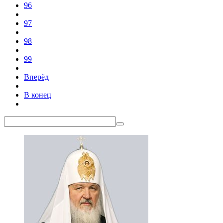
96
97
98
99
Вперёд
В конец