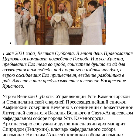
1 мая 2021 года, Великая Суббота. В этот день Православная
Церковь воспоминает погребение Господа Иисуса Христа,
пребывание Его тела во гро­бе, сошествие душою во ад для
возвещения там побе­ды над смертью и избавления душ, с
верою ожидав­ших Его пришествия, введение разбойника в
рай. Вместе с тем предуказывается и славное Воскресение
Христово.
Утром Великой Субботы Управляющий Усть-Каменогорской
и Семипалатинской епархией Преосвященнейший епископ
Амфилохий совершил Вечерню в соединении с Божественной
Литургией святителя Василия Великого в Свято-Андреевском
кафедральном соборе города Усть-Каменогорска.
Архипастырю сослужили: духовник епархии архимандрит
Спиридон (Теплухин), ключарь кафедрального собора
иеромонах Никодим (Авдеев), клирики собора иеромонах