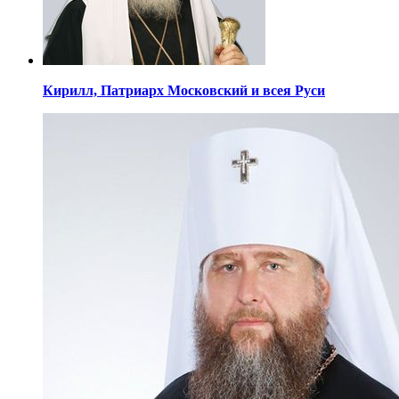
Кирилл,
Патриарх Московский
и всея Руси