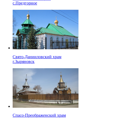
с.Предгорное
Свято-Данииловский храм
г.Зыряновск
Спасо-Преображенский храм