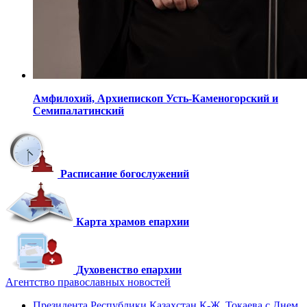
Амфилохий,
Архиепископ Усть-Каменогорский
и
Семипалатинский
Расписание богослужений
Карта храмов епархии
Духовенство епархии
Агентство православных новостей
Президента Республики Казахстан К-Ж. Токаева с Днем