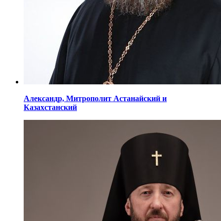
Александр,
Митрополит Астанайский
и
Казахстанский