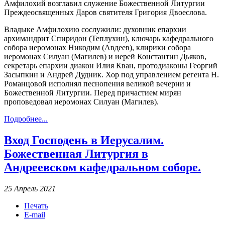
Амфилохий возглавил служение Божественной Литургии
Преждеосвященных Даров святителя Григория Двоеслова.
Владыке Амфилохию сослужили: духовник епархии
архимандрит Спиридон (Теплухин), ключарь кафедрального
собора иеромонах Никодим (Авдеев), клирики собора
иеромонах Силуан (Магилев) и иерей Константин Дьяков,
секретарь епархии диакон Илия Кван, протодиаконы Георгий
Засыпкин и Андрей Дудник. Хор под управлением регента Н.
Романцовой исполнял песнопения великой вечерни и
Божественной Литургии. Перед причастием мирян
проповедовал иеромонах Силуан (Магилев).
Подробнее...
Вход Господень в Иерусалим.
Божественная Литургия в
Андреевском кафедральном соборе.
25 Апрель 2021
Печать
E-mail