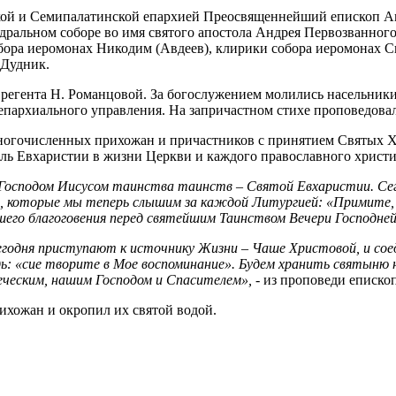
ой и Семипалатинской епархией Преосвященнейший епископ Ам
дральном соборе во имя святого апостола Андрея Первозванног
ора иеромонах Никодим (Авдеев), клирики собора иеромонах Си
 Дудник.
регента Н. Романцовой. За богослужением молились насельники
епархиального управления. На запричастном стихе проповедова
огочисленных прихожан и причастников с принятием Святых Х
ь Евхаристии в жизни Церкви и каждого православного христи
 Господом Иисусом таинства таинств – Святой Евхаристии. Се
а, которые мы теперь слышим за каждой Литургией: «Примите, я
его благоговения перед святейшим Таинством Вечери Господней
егодня приступают к источнику Жизни – Чаше Христовой, и сое
едь: «сие творите в Мое воспоминание». Будем хранить святыню
ческим, нашим Господом и Спасителем»,
- из проповеди еписко
хожан и окропил их святой водой.