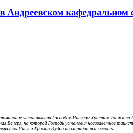
в Андреевском кафедральном 
Воспоминание установления Господом Иисусом Христом Таинства
 Вечеря, на которой Господь установил новозаветное таинство
ательство Иисуса Христа Иудой на страдания и смерть.