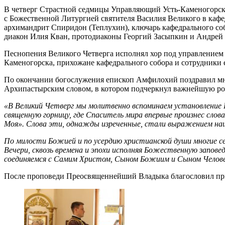
В четверг Страстной седмицы Управляющий Усть-Каменогорск
с Божественной Литургией святителя Василия Великого в кафе
архимандрит Спиридон (Теплухин), ключарь кафедрального соб
диакон Илия Кван, протодиаконы Георгий Засыпкин и Андрей
Песнопения Великого Четверга исполнял хор под управлением 
Каменогорска, прихожане кафедрального собора и сотрудники 
По окончании богослужения епископ Амфилохий поздравил мн
Архипастырским словом, в котором подчеркнул важнейшую рол
«В Великий Четверг мы молитвенно вспоминаем установление
священную горницу, где Спаситель мира впервые произнес слов
Моя». Слова эти, однажды изреченные, стали выражением наш
По милости Божией и по усердию христианской души многие с
Вечери, сквозь времена и эпохи исполняя Божественную запов
соединяемся с Самим Христом, Сыном Божиим и Сыном Челове
После проповеди Преосвященнейший Владыка благословил при