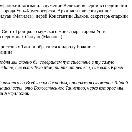
филохий возглавил служение Великой вечерни в соединении
о города Усть-Каменогорска. Архипастырю сослужили:
луан (Магилев), иерей Константин Дьяков, секретарь епархии
 Свято-Троицкого мужского монастыря города Усть-
л иеромонах Силуан (Магилев).
ристовых Таин и обратился к народу Божию с
анина.
годня мы словно бы совершаем путешествие в ту самую
дите, сие есть Тело Мое; пийте от нея вси, сия есть Кровь
.
диняются со Всеблагим Господом, продолжая служение Тайной
 нашей веры, это Божественное Таинство, через которое мы
па Амфилохия.