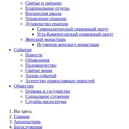
Святые и святыни
Епархиальные отделы
Воскресная школа
Управление епархии
Духовенство епархии
Семипалатинский церковный округ
Усть-Каменогорский церковный округ
Женский монастырь
Игумения женского монастыря
События
Новости
Объявления
Паломничество
Святые мощи
Архив событий
Агентство православных новостей
Общество
Церковь и государство
Социальное служение
Службы милосердия
Вы здесь:
Главная
Архипастырь
Богослужения