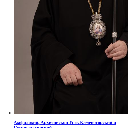
Амфилохий,
Архиепископ Усть-Каменогорский
и
Семипалатинский