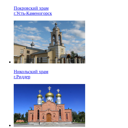
Покровский храм
г.Усть-Каменогорск
Никольский храм
г.Риддер