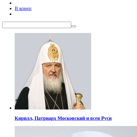
В конец
Кирилл,
Патриарх Московский
и всея Руси