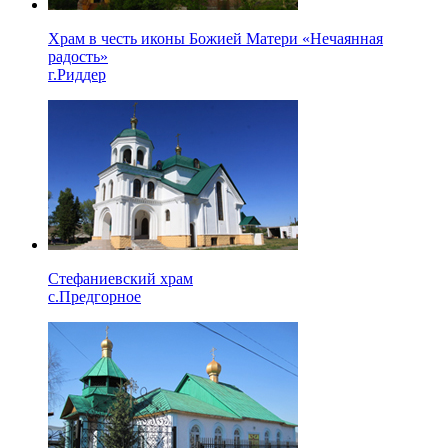
Храм в честь иконы Божией Матери «Нечаянная
радость»
г.Риддер
Стефаниевский храм
с.Предгорное