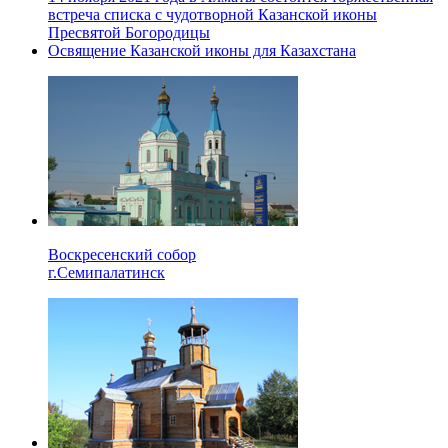
встреча списка с чудотворной Казанской иконы
Пресвятой Богородицы
Освящение Казанской иконы для Казахстана
Воскресенский собор
г.Семипалатинск