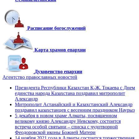
Расписание богослужений
Карта храмов епархии
Духовенство епархии
Агентство православных новостей
Президента Республики Казахстан К-Ж. Токаева с Днем
единства народа Казахстана поздравил митрополит
Александр
Митрополит Астанайский и Казахстанский Александр
поздравил казахстанцев с весенним праздником Наурыз
5 декабря в новом храме Алматы, посвященном
великому князю Александру Невскому, состоится
встреча особой святыни – списка с чудотворной
Феодоровской иконы Божией Матери
14 ноября 2021 года в Алматы состоится торжественная