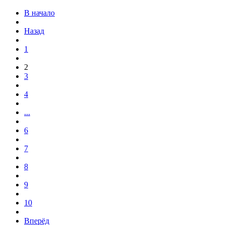
В начало
Назад
1
2
3
4
...
6
7
8
9
10
Вперёд