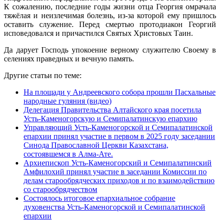
К сожалению, последние годы жизни отца Георгия омрачала
тяжёлая и неизлечимая болезнь, из-за которой ему пришлось
оставить служение. Перед смертью протодиакон Георгий
исповедовался и причастился Святых Христовых Таин.
Да дарует Господь упокоение верному служителю Своему в
селениях праведных и вечную память.
Другие статьи по теме:
На площади у Андреевского собора прошли Пасхальные
народные гуляния (видео)
Делегация Правительства Алтайского края посетила
Усть‑Каменогорскую и Семипалатинскую епархию
Управляющий Усть-Каменогорской и Семипалатинской
епархии принял участие в первом в 2025 году заседании
Синода Православной Церкви Казахстана,
состоявшемся в Алма-Ате.
Архиепископ Усть-Каменогорский и Семипалатинский
Амфилохий принял участие в заседании Комиссии по
делам старообрядческих приходов и по взаимодействию
со старообрядчеством
Состоялось итоговое епархиальное собрание
духовенства Усть-Каменогорской и Семипалатинской
епархии