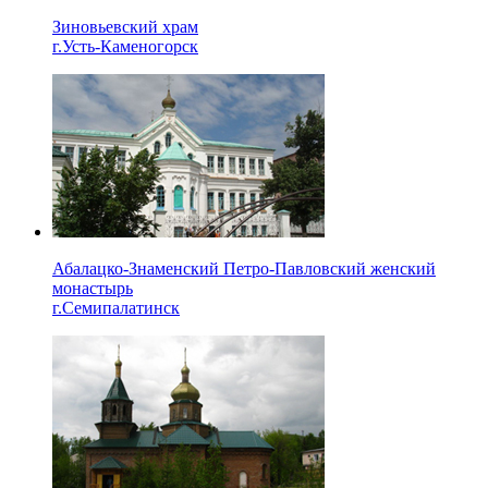
Зиновьевский храм
г.Усть-Каменогорск
Абалацко-Знаменский Петро-Павловский женский
монастырь
г.Семипалатинск