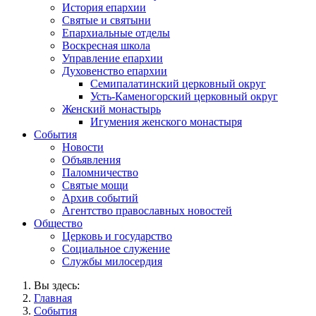
История епархии
Святые и святыни
Епархиальные отделы
Воскресная школа
Управление епархии
Духовенство епархии
Семипалатинский церковный округ
Усть-Каменогорский церковный округ
Женский монастырь
Игумения женского монастыря
События
Новости
Объявления
Паломничество
Святые мощи
Архив событий
Агентство православных новостей
Общество
Церковь и государство
Социальное служение
Службы милосердия
Вы здесь:
Главная
События