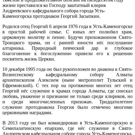
жизни преставился ко Господу заштатный клирик
Андреевского кафедрального собора города Усть-
Каменогорска протодиакон Георгий Засыпкин.
Родился отец Георгий 6 апреля 1976 года в Усть-Каменогорске
в простой рабочей семье. С юных лет полюбил храм,
церковную молитву и пение. Будучи прихожанином Свято-
Троицкого храма, он с ранней юности нёс послушание
алтарника. Природный певческий дар и глубокое
благоговение к богослужению привели его к решению
посвятить жизнь Церкви.
10 декабря 1995 года он был рукоположен во диакона к Свято-
Вознесенскому кафедральному собору Алматы
архиепископом Алексием (ныне митрополит Тульский и
Ефремовский). С тех пор на протяжении многих лет отец
Георгий нёс служение в храмах города Алматы, где снискал
любовь, уважение и признание не только среди клириков, но
и среди многочисленных прихожан. Тридцатилетнее
служение протодиакона Георгия было отмечено многими
церковными наградами.
В 2013 году он был командирован в Усть-Каменогорскую и
Семипалатинскую епархию, где нёс служение в Свято-
Андреевском кафедральном соборе города Усть-Каменогорска.