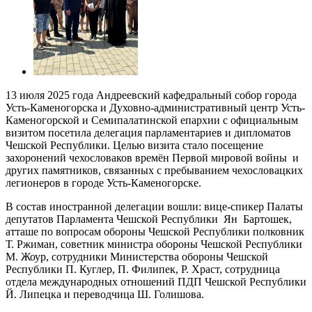
13 июля 2025 года Андреевский кафедральный собор города
Усть-Каменогорска и Духовно-административный центр Усть-
Каменогорской и Семипалатинской епархии с официальным
визитом посетила делегация парламентариев и дипломатов
Чешской Республики. Целью визита стало посещение
захоронений чехословаков времён Первой мировой войны и
других памятников, связанных с пребыванием чехословацких
легионеров в городе Усть-Каменогорске.
В состав иностранной делегации вошли: вице-спикер Палаты
депутатов Парламента Чешской Республики Ян Бартошек,
атташе по вопросам обороны Чешской Республики полковник
Т. Ржиман, советник министра обороны Чешской Республики
М. Жоур, сотрудники Министерства обороны Чешской
Республики П. Куглер, П. Филипек, Р. Храст, сотрудница
отдела международных отношений ПДП Чешской Республики
Й. Липецка и переводчица Ш. Голишова.