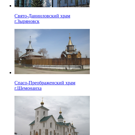
Свято-Данииловский храм
г.Зыряновск
Спасо-Преображенский храм
г.Шемонаиха