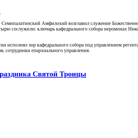
.
Семипалатинский Амфилохий возглавил служение Божественной
стырю сослужили: ключарь кафедрального собора иеромонах Ник
и исполнял хор кафедрального собора под управлением регент
я, сотрудники епархиального управления.
праздника Святой Троицы