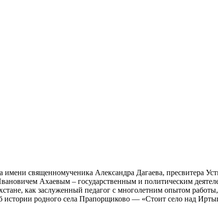
а имени священномученика Александра Дагаева, пресвитера Усть
вановичем Ахаевым – государственным и политическим деятеле
ахстане, как заслуженный педагог с многолетним опытом работы,
об истории родного села Прапорщиково — «Стоит село над Ирты