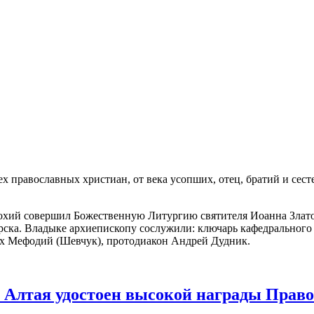
ех православных христиан, от века усопших, отец, братий и сес
ий совершил Божественную Литургию святителя Иоанна Златоу
рска. Владыке архиепископу сослужили: ключарь кафедрального
ах Мефодий (Шевчук), протодиакон Андрей Дудник.
 Алтая удостоен высокой награды Право