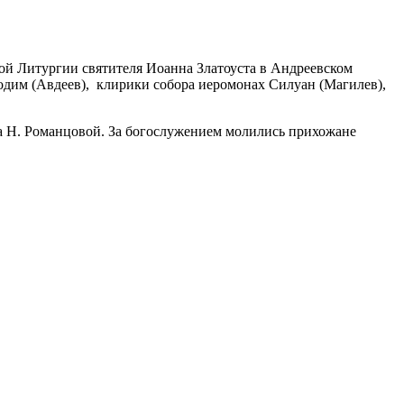
 Литургии святителя Иоанна Златоуста в Андреевском
одим (Авдеев), клирики собора иеромонах Силуан (Магилев),
а Н. Романцовой. За богослужением молились прихожане