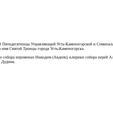
той Пятидесятницы Управляющий Усть-Каменогорской и Семипа
 имя Святой Троицы города Усть-Каменогорска.
 собора иеромонах Никодим (Авдеев), клирики собора иерей А
 Дудник.