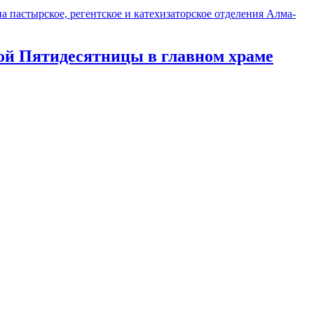
 пастырское, регентское и катехизаторское отделения Алма-
ой Пятидесятницы в главном храме