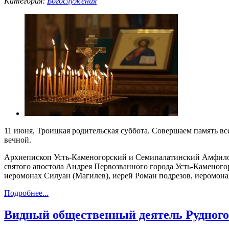
Категория:
Богослужения
11 июня, Троицкая родительская суббота. Совершаем память вс
вечной.
Архиепископ Усть-Каменогорский и Семипалатинский Амфилох
святого апостола Андрея Первозванного города Усть-Каменого
иеромонах Силуан (Магилев), иерей Роман подрезов, иеромон
Подробнее...
Видный общественный деятель Рудного