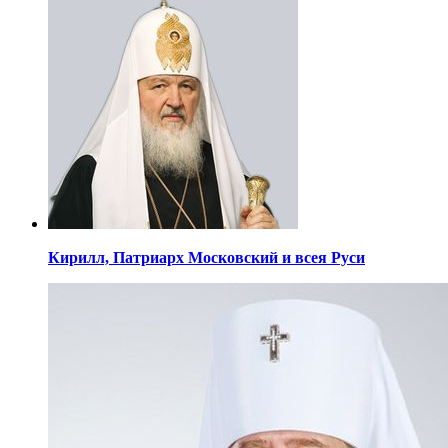
Кирилл,
Патриарх Московский
и всея Руси