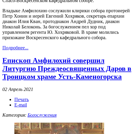
Спасо-Воскресенском кафедральном соборе.
Владыке Амфилохию сослужили клирики собора протоиерей
Петр Хонин и иерей Евгений Хохряков, секретарь епархии
диакон Илия Кван, протодиакон Андрей Дудник, диакон
Николай Белоконь. За богослужением пел хор под
управлением регента Ю. Хохряковой. В храме молились
прихожане Воскресенского кафедрального собора.
Подробнее...
Епископ Амфилохий совершил
Литургию Преждеосвященных Даров в
Троицком храме Усть-Каменогорска
02 Апрель 2021
Печать
E-mail
Категория:
Богослужения