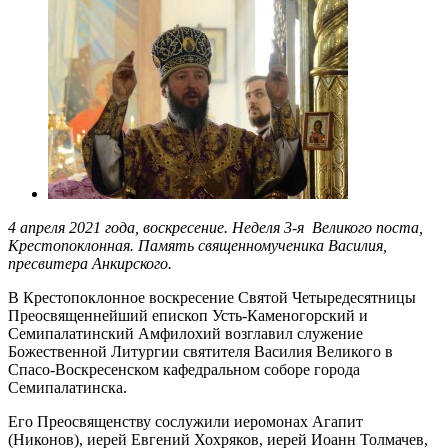
4 апреля 2021 года, воскресение. Неделя 3-я Великого поста,
Крестопоклонная. Память священномученика Василия,
пресвитера Анкирского.
В Крестопоклонное воскресение Святой Четыредесятницы
Преосвященнейший епископ Усть-Каменогорский и
Семипалатинский Амфилохий возглавил служение
Божественной Литургии святителя Василия Великого в
Спасо-Воскресенском кафедральном соборе города
Семипалатинска.
Его Преосвященству сослужили иеромонах Агапит
(Никонов), иерей Евгений Хохряков, иерей Иоанн Толмачев,