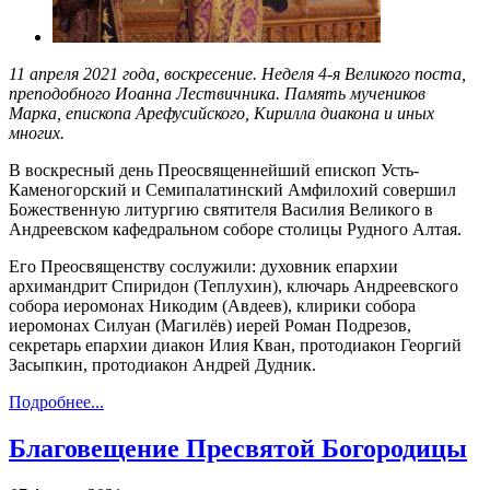
11 апреля 2021 года, воскресение. Неделя 4-я Великого поста,
преподобного Иоанна Лествичника. Память мучеников
Марка, епископа Арефусийского, Кирилла диакона и иных
многих.
В воскресный день Преосвященнейший епископ Усть-
Каменогорский и Семипалатинский Амфилохий совершил
Божественную литургию святителя Василия Великого в
Андреевском кафедральном соборе столицы Рудного Алтая.
Его Преосвященству сослужили: духовник епархии
архимандрит Спиридон (Теплухин), ключарь Андреевского
собора иеромонах Никодим (Авдеев), клирики собора
иеромонах Силуан (Магилёв) иерей Роман Подрезов,
секретарь епархии диакон Илия Кван, протодиакон Георгий
Засыпкин, протодиакон Андрей Дудник.
Подробнее...
Благовещение Пресвятой Богородицы