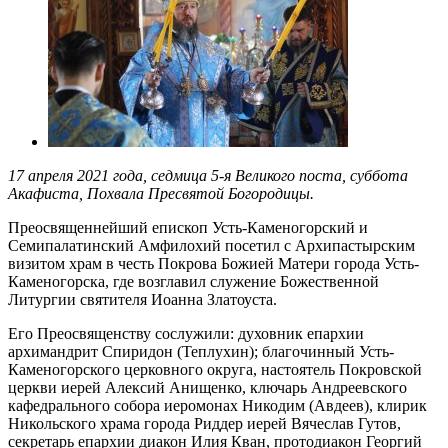
17 апреля 2021 года, седмица 5-я Великого поста, суббота
Акафиста, Похвала Пресвятой Богородицы.
Преосвященнейший епископ Усть-Каменогорский и
Семипалатинский Амфилохий посетил с Архипастырским
визитом храм в честь Покрова Божией Матери города Усть-
Каменогорска, где возглавил служение Божественной
Литургии святителя Иоанна Златоуста.
Его Преосвященству сослужили: духовник епархии
архимандрит Спиридон (Теплухин); благочинный Усть-
Каменогорского церковного округа, настоятель Покровской
церкви иерей Алексий Анищенко, ключарь Андреевского
кафедрального собора иеромонах Никодим (Авдеев), клирик
Никольского храма города Риддер иерей Вячеслав Гутов,
секретарь епархии диакон Илия Кван, протодиакон Георгий