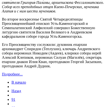
святителя Григория Паламы, архиепископа Фессалонитского.
Собор всех преподобных отцев Киево-Печерских, мученика
Агапия и с ним шести мучеников.
Во второе воскресенье Святой Четыредесятницы
Преосвященнейший епископ Усть-Каменогорский и
Семипалатинский Амфилохий совершил Божественную
литургию святителя Василия Великого в Андреевском
кафедральном соборе города Усть-Каменогорска.
Его Преосвященству сослужили: духовник епархии
архимандрит Спиридон (Теплухин), ключарь Андреевского
собора иеромонах Никодим (Авдеев), клирики собора иерей
Алексий Клепиков, иеромонах Силуан (Магилёв), секретарь
епархии диакон Илия Кван, протодиакон Георгий Засыпкин,
протодиакон Андрей Дудник.
Подробнее...
В начало
Назад
91