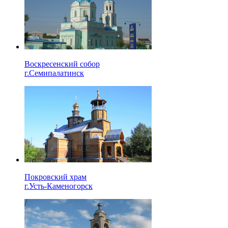
Воскресенский собор
г.Семипалатинск
Покровский храм
г.Усть-Каменогорск