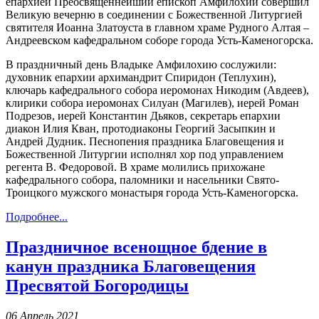
епархией Преосвященнейший епископ Амфилохий совершил
Великую вечерню в соединении с Божественной Литургией
святителя Иоанна Златоуста в главном храме Рудного Алтая –
Андреевском кафедральном соборе города Усть-Каменогорска.
В праздничный день Владыке Амфилохию сослужили:
духовник епархии архимандрит Спиридон (Теплухин),
ключарь кафедрального собора иеромонах Никодим (Авдеев),
клирики собора иеромонах Силуан (Магилев), иерей Роман
Подрезов, иерей Константин Дьяков, секретарь епархии
диакон Илия Кван, протодиаконы Георгий Засыпкин и
Андрей Дудник. Песнопения праздника Благовещения и
Божественной Литургии исполнял хор под управлением
регента В. Федоровой. В храме молились прихожане
кафедрального собора, паломники и насельники Свято-
Троицкого мужского монастыря города Усть-Каменогорска.
Подробнее...
Праздничное всенощное бдение в
канун праздника Благовещения
Пресвятой Богородицы
06 Апрель 2021