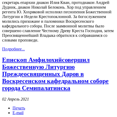
секретарь епархии диакон Илия Кван, протодиакон Андрей
Дудник, диакон Николай Белоконь. Хор под управлением
регента Ю. Хохряковой исполнял песнопения Божественной
Литургии и Недели Крестопоклонной. За богослужением
молились прихожане и паломники Воскресенского
кафедрального собора. После заамвонной молитвы было
совершено славление Честному Древу Креста Господня, затем
Преосвященнейший Владыка обратился к собравшимся со
словами проповеди.
Подробнее...
Епископ Амфилохийсовершил
Божественную Литургию
Преждеосвященных Даров в
Воскресенском кафедральном соборе
города Семипалатинска
02 Апрель 2021
Печать
E-mail