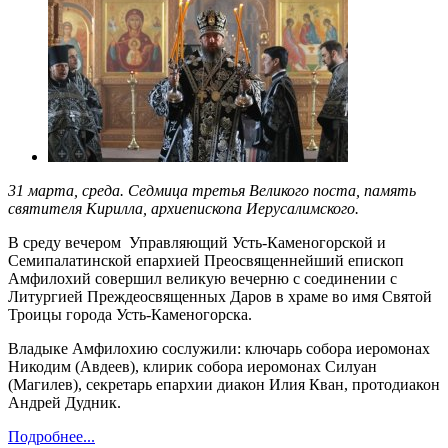
31 марта, среда. Седмица третья Великого поста, память
святителя Кирилла, архиепископа Иерусалимского.
В среду вечером Управляющий Усть-Каменогорской и
Семипалатинской епархией Преосвященнейший епископ
Амфилохий совершил великую вечерню с соединении с
Литургией Преждеосвященных Даров в храме во имя Святой
Троицы города Усть-Каменогорска.
Владыке Амфилохию сослужили: ключарь собора иеромонах
Никодим (Авдеев), клирик собора иеромонах Силуан
(Магилев), секретарь епархии диакон Илия Кван, протодиакон
Андрей Дудник.
Подробнее...