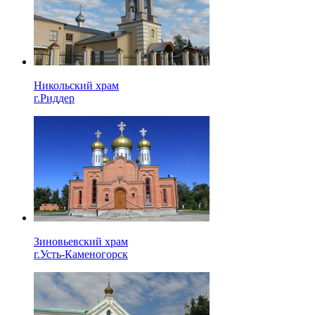
Никольский храм
г.Риддер
Зиновьевский храм
г.Усть-Каменогорск