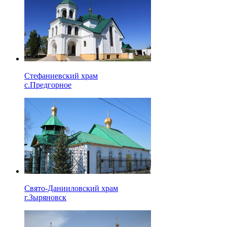
Стефаниевский храм
с.Предгорное
Свято-Данииловский храм
г.Зыряновск