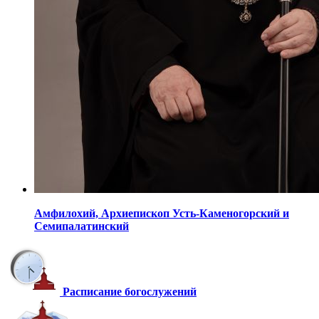
Амфилохий,
Архиепископ Усть-Каменогорский
и
Семипалатинский
Расписание богослужений