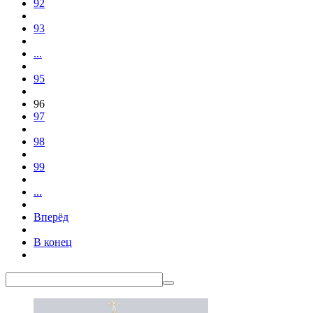
92
93
...
95
96
97
98
99
...
Вперёд
В конец