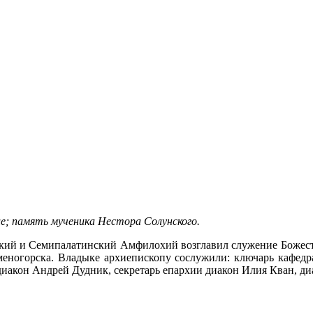
це; память мученика Нестора Солунского.
ий и Семипалатинский Амфилохий возглавил служение Божеств
меногорска. Владыке архиепископу сослужили: ключарь кафедр
диакон Андрей Дудник, секретарь епархии диакон Илия Кван, ди