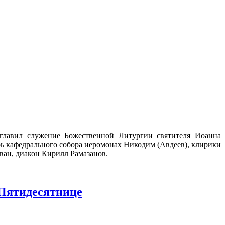
главил служение Божественной Литургии святителя Иоанна
ь кафедрального собора иеромонах Никодим (Авдеев), клирики
ван, диакон Кирилл Рамазанов.
 Пятидесятнице