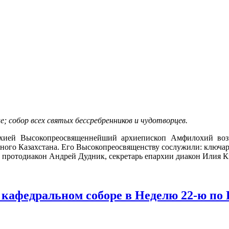
е; собор всех святых бессребренников и чудотворцев.
хией Высокопреосвященнейший архиепископ Амфилохий воз
чного Казахстана. Его Высокопреосвященству сослужили: ключар
, протодиакон Андрей Дудник, секретарь епархии диакон Илия К
 кафедральном соборе в Неделю 22-ю по