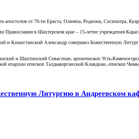
ти апостолов от 70-ти Ераста, Олимпа, Родиона, Сосипатра, Куар
ии Православия в Шахтерском крае – 15-летие учреждения Кара
кий и Казахстанский Александр совершил Божественную Литург
инский и Шахтинский Севастиан, архиепископ Усть-Каменогор
ой епархии епископ Талдыкорганский Клавдиан, епископ Чимке
ественную Литургию в Андреевском каф