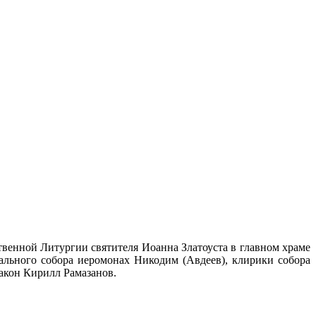
енной Литургии святителя Иоанна Златоуста в главном храме
ального собора иеромонах Никодим (Авдеев), клирики собора
акон Кирилл Рамазанов.