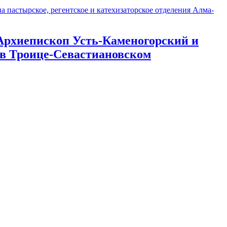
 пастырское, регентское и катехизаторское отделения Алма-
 Архиепископ Усть-Каменогорский и
в Троице-Севастиановском