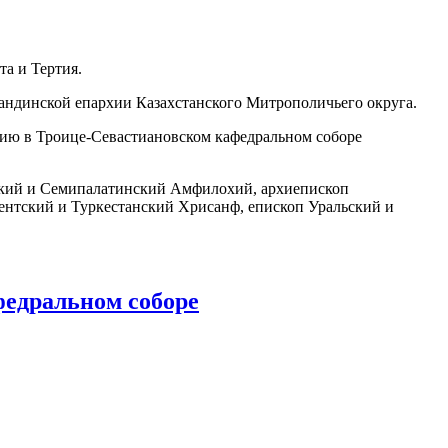
та и Тертия.
гандинской епархии Казахстанского Митрополичьего округа.
ию в Троице-Севастиановском кафедральном соборе
ский и Семипалатинский Амфилохий, архиепископ
нтский и Туркестанский Хрисанф, епископ Уральский и
едральном соборе