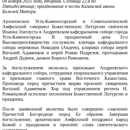
04 ноября 2025 года, вторник. Седмица 22-я по
Пятидесятнице; празднование в честь Казанской иконы
Божией Матери.
Архиепископ Усть-Каменогорский и Семипалатинский
Амфилохий совершил Божественную Литургию святителя
Иоанна Златоуста в Андреевском кафедральном соборе города
Усть-Каменогорска. В праздничный день Его
Высокопреосвященству сослужили: ключарь кафедрального
собора иеромонах Никодим (Авдеев), клирики собора иерей
Виталий Адаменков и иерей Роман Подрезов, протодиакон
Андрей Дудник, диакон Кирилл Рамазанов.
За богослужением молились прихожане Андреевского
кафедрального собора, сотрудники епархиального управления
и прихожане главного храма Восточного Казахстана.
Проповедь перед причастием мирян произнёс священник
Виталий Адаменков. Хор под управлением регента Н.
Романцовой исполнял песнопения Божественной Литургии и
праздника.
После заамвонной молитвы было совершено славление
Пречистой Богородице перед Ее образом. Завершая
богослужение, архиепископ Амфилохий поздравил народ
Божий с праздником и произнёс слова святительского
наставления.