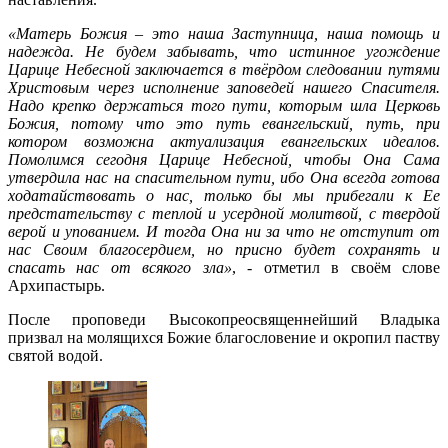
«Матерь Божия – это наша Заступница, наша помощь и
надежда. Не будем забывать, что истинное угождение
Царице Небесной заключается в твёрдом следовании путями
Христовым через исполнение заповедей нашего Спасителя.
Надо крепко держаться того пути, которым шла Церковь
Божия, потому что это путь евангельский, путь, при
котором возможна актуализация евангельских идеалов.
Помолимся сегодня Царице Небесной, чтобы Она Сама
утвердила нас на спасительном пути, ибо Она всегда готова
ходатайствовать о нас, только бы мы прибегали к Ее
предстательству с теплой и усердной молитвой, с твердой
верой и упованием. И тогда Она ни за что не отступит от
нас Своим благосердием, но присно будет сохранять и
спасать нас от всякого зла»
, - отметил в своём слове
Архипастырь.
После проповеди Высокопреосвященнейший Владыка
призвал на молящихся Божие благословение и окропил паству
святой водой.