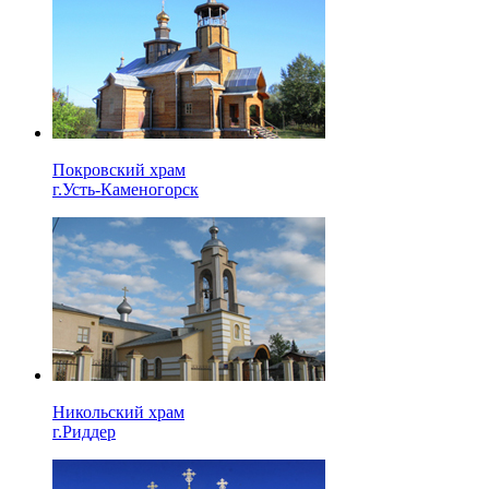
Покровский храм
г.Усть-Каменогорск
Никольский храм
г.Риддер