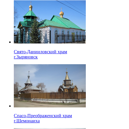
Свято-Данииловский храм
г.Зыряновск
Спасо-Преображенский храм
г.Шемонаиха