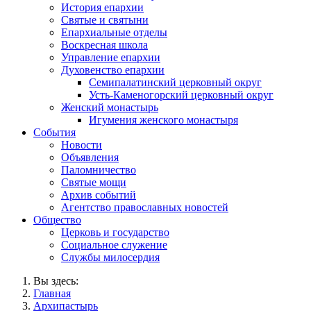
История епархии
Святые и святыни
Епархиальные отделы
Воскресная школа
Управление епархии
Духовенство епархии
Семипалатинский церковный округ
Усть-Каменогорский церковный округ
Женский монастырь
Игумения женского монастыря
События
Новости
Объявления
Паломничество
Святые мощи
Архив событий
Агентство православных новостей
Общество
Церковь и государство
Социальное служение
Службы милосердия
Вы здесь:
Главная
Архипастырь