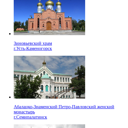
Зиновьевский храм
г.Усть-Каменогорск
Абалацко-Знаменский Петро-Павловский женский
монастырь
г.Семипалатинск