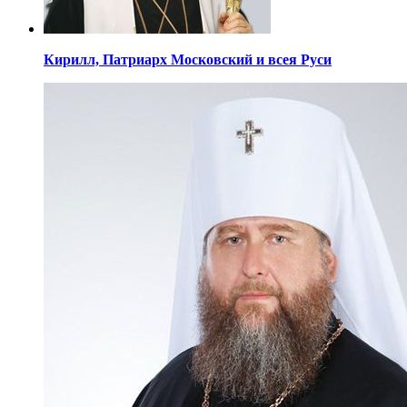
Кирилл,
Патриарх Московский
и всея Руси