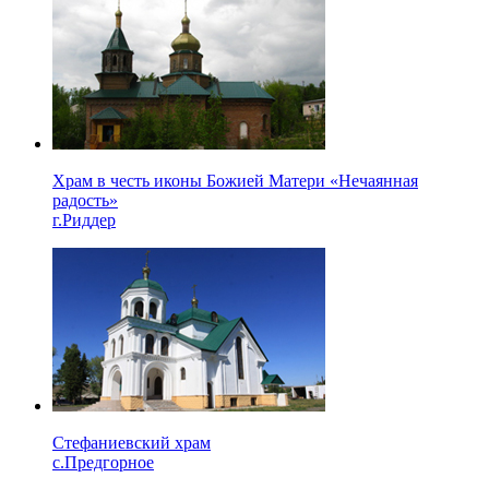
Храм в честь иконы Божией Матери «Нечаянная
радость»
г.Риддер
Стефаниевский храм
с.Предгорное