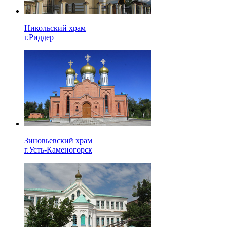
Никольский храм
г.Риддер
Зиновьевский храм
г.Усть-Каменогорск