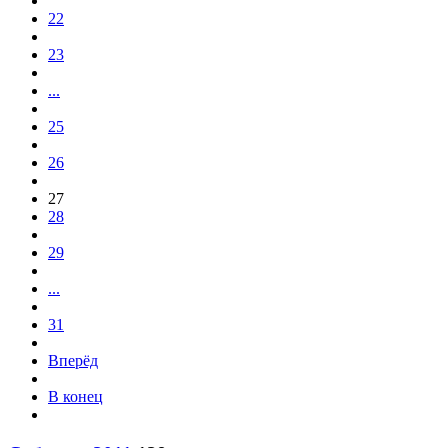
22
23
...
25
26
27
28
29
...
31
Вперёд
В конец