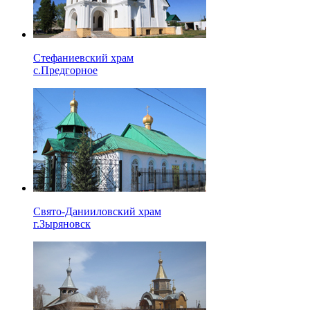
Стефаниевский храм
с.Предгорное
Свято-Данииловский храм
г.Зыряновск