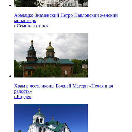
Абалацко-Знаменский Петро-Павловский женский
монастырь
г.Семипалатинск
Храм в честь иконы Божией Матери «Нечаянная
радость»
г.Риддер