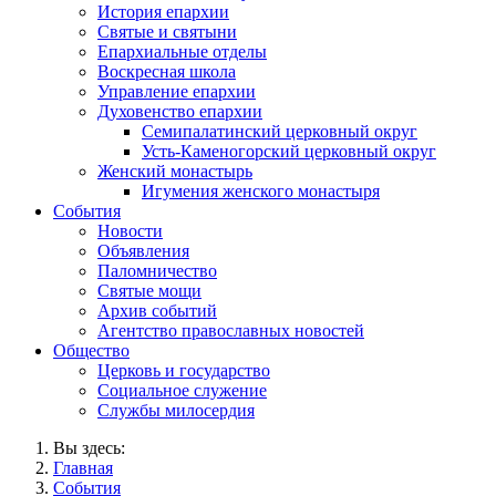
История епархии
Святые и святыни
Епархиальные отделы
Воскресная школа
Управление епархии
Духовенство епархии
Семипалатинский церковный округ
Усть-Каменогорский церковный округ
Женский монастырь
Игумения женского монастыря
События
Новости
Объявления
Паломничество
Святые мощи
Архив событий
Агентство православных новостей
Общество
Церковь и государство
Социальное служение
Службы милосердия
Вы здесь:
Главная
События