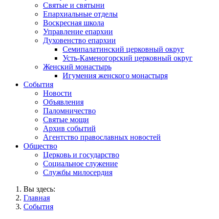
Святые и святыни
Епархиальные отделы
Воскресная школа
Управление епархии
Духовенство епархии
Семипалатинский церковный округ
Усть-Каменогорский церковный округ
Женский монастырь
Игумения женского монастыря
События
Новости
Объявления
Паломничество
Святые мощи
Архив событий
Агентство православных новостей
Общество
Церковь и государство
Социальное служение
Службы милосердия
Вы здесь:
Главная
События