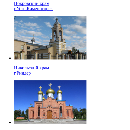
Покровский храм
г.Усть-Каменогорск
Никольский храм
г.Риддер