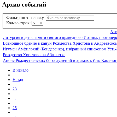
Архив событий
Фильтр по заголовку
Кол-во строк:
Заг
Литургия в день памяти святого праведного Иоанна, протоиер
Всенощное бдение в канун Рождества Христова в Андреевском
Игумен Амфилохий (Бондаренко), избранный епископом Усть-
Рождество Христово на Аблакетке
Анонс Рождественских богослужений в храмах г.Усть-Каменог
В начало
Назад
23
...
25