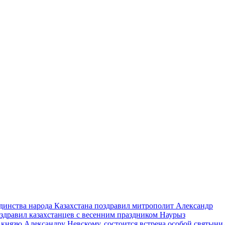
единства народа Казахстана поздравил митрополит Александр
дравил казахстанцев с весенним праздником Наурыз
 князю Александру Невскому, состоится встреча особой святын