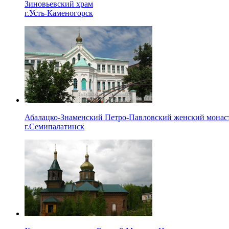
Зиновьевский храм
г.Усть-Каменогорск
Абалацко-Знаменский Петро-Павловский женский монас
г.Семипалатинск