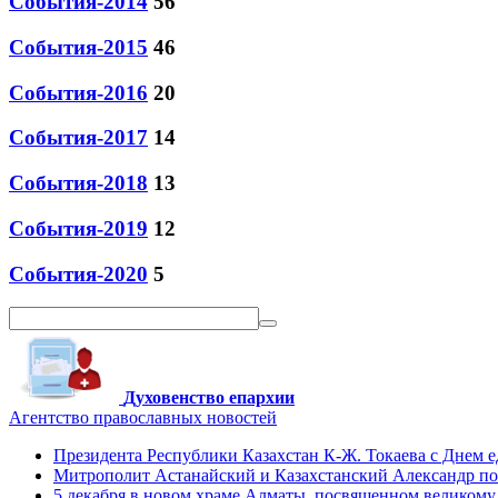
События-2014
56
События-2015
46
События-2016
20
События-2017
14
События-2018
13
События-2019
12
События-2020
5
Духовенство епархии
Агентство православных новостей
Президента Республики Казахстан К-Ж. Токаева с Днем 
Митрополит Астанайский и Казахстанский Александр поз
5 декабря в новом храме Алматы, посвященном великому