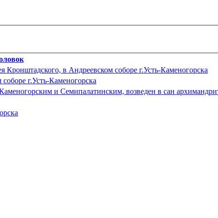
оловок
ея Кронштадского, в Андреевском соборе г.Усть-Каменогорска
 соборе г.Усть-Каменогорска
Каменогорским и Семипалатинским, возведен в сан архимандри
орска