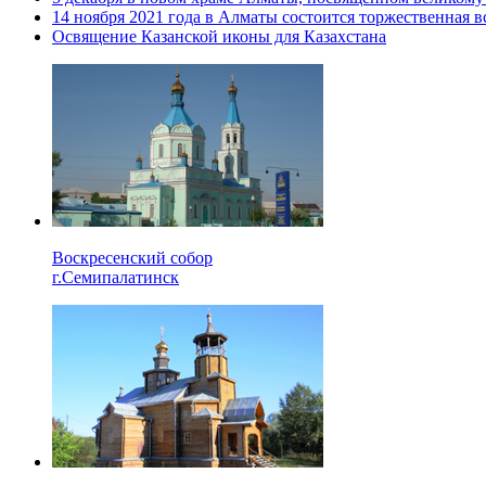
14 ноября 2021 года в Алматы состоится торжественная 
Освящение Казанской иконы для Казахстана
Воскресенский собор
г.Семипалатинск