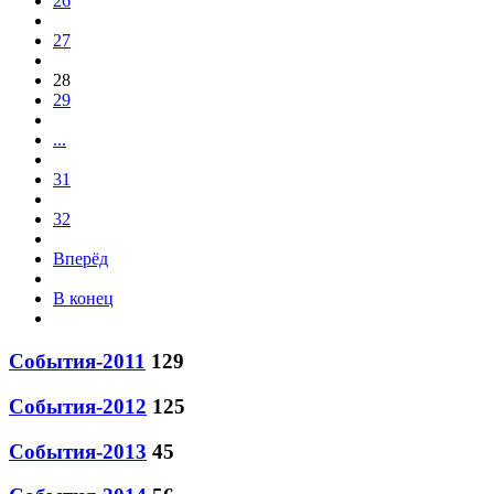
26
27
28
29
...
31
32
Вперёд
В конец
События-2011
129
События-2012
125
События-2013
45