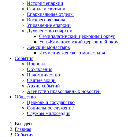
История епархии
Святые и святыни
Епархиальные отделы
Воскресная школа
Управление епархии
Духовенство епархии
Семипалатинский церковный округ
Усть-Каменогорский церковный округ
Женский монастырь
Игумения женского монастыря
События
Новости
Объявления
Паломничество
Святые мощи
Архив событий
Агентство православных новостей
Общество
Церковь и государство
Социальное служение
Службы милосердия
Вы здесь:
Главная
События