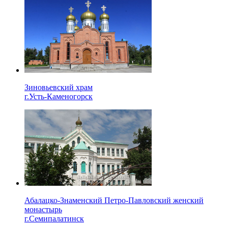
Зиновьевский храм
г.Усть-Каменогорск
Абалацко-Знаменский Петро-Павловский женский
монастырь
г.Семипалатинск