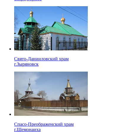
Свято-Данииловский храм
г.Зыряновск
Спасо-Преображенский храм
г.Шемонаиха