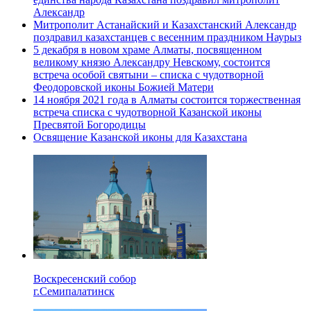
Александр
Митрополит Астанайский и Казахстанский Александр
поздравил казахстанцев с весенним праздником Наурыз
5 декабря в новом храме Алматы, посвященном
великому князю Александру Невскому, состоится
встреча особой святыни – списка с чудотворной
Феодоровской иконы Божией Матери
14 ноября 2021 года в Алматы состоится торжественная
встреча списка с чудотворной Казанской иконы
Пресвятой Богородицы
Освящение Казанской иконы для Казахстана
Воскресенский собор
г.Семипалатинск