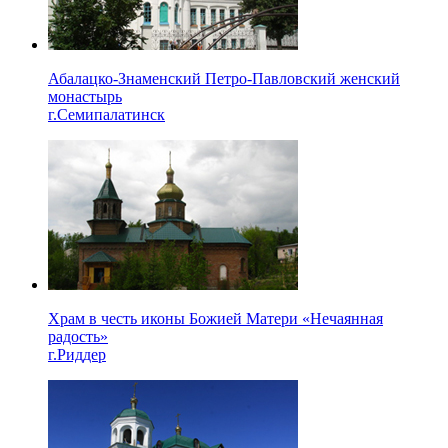
Абалацко-Знаменский Петро-Павловский женский
монастырь
г.Семипалатинск
Храм в честь иконы Божией Матери «Нечаянная
радость»
г.Риддер