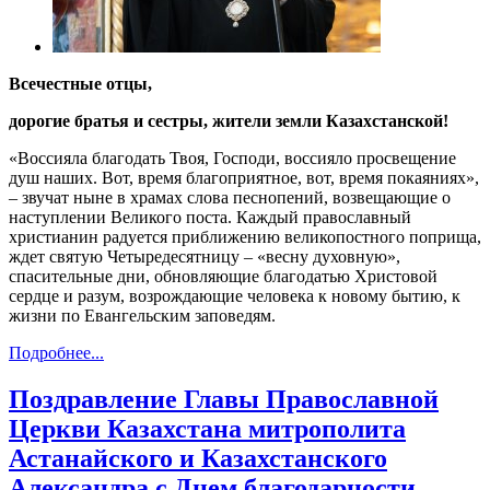
Всечестные отцы,
дорогие братья и сестры, жители земли Казахстанской!
«Воссияла благодать Твоя, Господи, воссияло просвещение
душ наших. Вот, время благоприятное, вот, время покаяниях»,
– звучат ныне в храмах слова песнопений, возвещающие о
наступлении Великого поста. Каждый православный
христианин радуется приближению великопостного поприща,
ждет святую Четыредесятницу – «весну духовную»,
спасительные дни, обновляющие благодатью Христовой
сердце и разум, возрождающие человека к новому бытию, к
жизни по Евангельским заповедям.
Подробнее...
Поздравление Главы Православной
Церкви Казахстана митрополита
Астанайского и Казахстанского
Александра с Днем благодарности