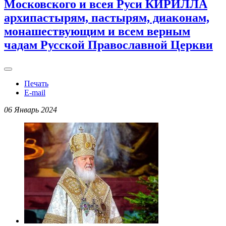
Московского и всея Руси КИРИЛЛА
архипастырям, пастырям, диаконам,
монашествующим и всем верным
чадам Русской Православной Церкви
Печать
E-mail
06 Январь 2024