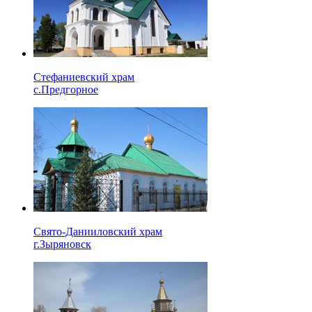
Стефаниевский храм
с.Предгорное
Свято-Данииловский храм
г.Зыряновск