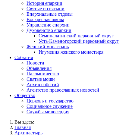
История епархии
Святые и святыни
Епархиальные отделы
Воскресная школа
Управление епархии
Духовенство епархии
Семипалатинский церковный округ
Усть-Каменогорский церковный округ
Женский монастырь
Игумения женского монастыря
События
Новости
Объявления
Паломничество
Святые мощи
Архив событий
Агентство православных новостей
Общество
Церковь и государство
Социальное служение
Службы милосердия
Вы здесь:
Главная
Архипастырь