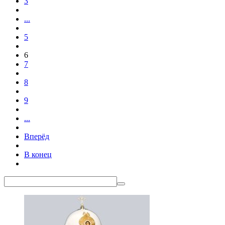
3
...
5
6
7
8
9
...
Вперёд
В конец