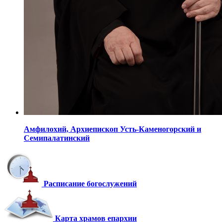
Амфилохий,
Архиепископ Усть-Каменогорский
и
Семипалатинский
Расписание богослужений
Карта храмов епархии