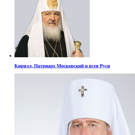
Кирилл,
Патриарх Московский
и всея Руси