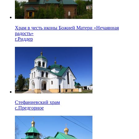
Храм в честь иконы Божией Матери «Нечаянная
радость»
г.Риддер
Стефаниевский храм
с.Предгорное