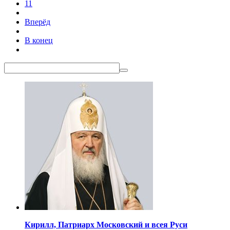
11
Вперёд
В конец
Кирилл,
Патриарх Московский
и всея Руси