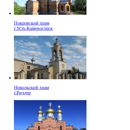
Покровский храм
г.Усть-Каменогорск
Никольский храм
г.Риддер