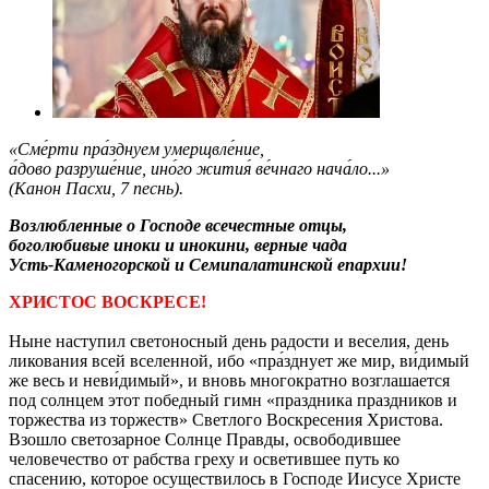
«Сме́рти пра́зднуем умерщвле́ние,
а́дово разруше́ние, ино́го жития́ ве́чнаго нача́ло...»
(Канон Пасхи, 7 песнь).
Возлюбленные о Господе всечестные отцы,
боголюбивые иноки и инокини, верные чада
Усть-Каменогорской и Семипалатинской епархии!
ХРИСТОС ВОСКРЕСЕ!
Ныне наступил светоносный день радости и веселия, день
ликования всей вселенной, ибо «пра́зднует же мир, ви́димый
же весь и неви́димый», и вновь многократно возглашается
под солнцем этот победный гимн «праздника праздников и
торжества из торжеств» Светлого Воскресения Христова.
Взошло светозарное Солнце Правды, освободившее
человечество от рабства греху и осветившее путь ко
спасению, которое осуществилось в Господе Иисусе Христе