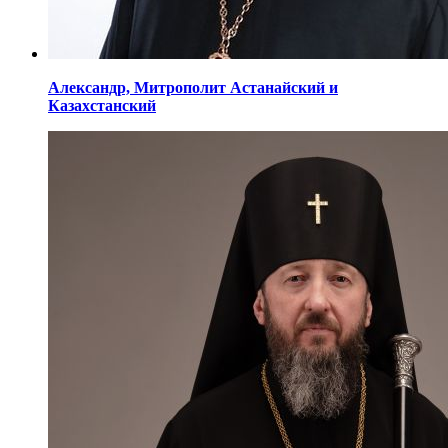
Александр,
Митрополит Астанайский
и
Казахстанский