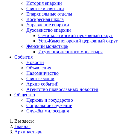
История епархии
Святые и святыни
Епархиальные отделы
Воскресная школа
Управление епархии
Духовенство епархии
Семипалатинский церковный округ
Усть-Каменогорский церковный округ
Женский монастырь
Игумения женского монастыря
События
Новости
Объявления
Паломничество
Святые мощи
Архив событий
Агентство православных новостей
Общество
Церковь и государство
Социальное служение
Службы милосердия
Вы здесь:
Главная
Архипастырь