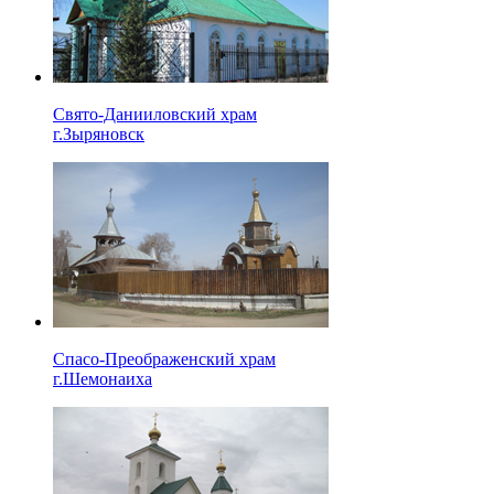
Свято-Данииловский храм
г.Зыряновск
Спасо-Преображенский храм
г.Шемонаиха