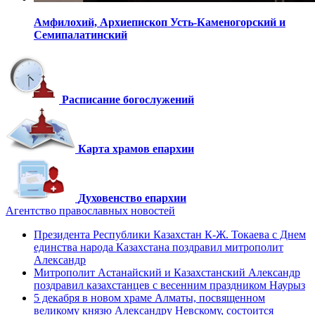
Амфилохий,
Архиепископ Усть-Каменогорский
и
Семипалатинский
Расписание богослужений
Карта храмов епархии
Духовенство епархии
Агентство православных новостей
Президента Республики Казахстан К-Ж. Токаева с Днем
единства народа Казахстана поздравил митрополит
Александр
Митрополит Астанайский и Казахстанский Александр
поздравил казахстанцев с весенним праздником Наурыз
5 декабря в новом храме Алматы, посвященном
великому князю Александру Невскому, состоится