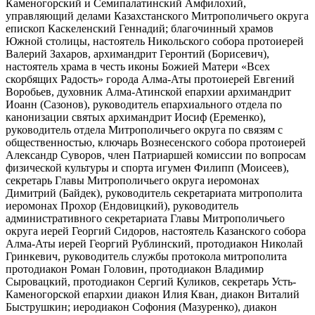
Каменогорский и Семипалатинский Амфилохий,
управляющий делами Казахстанского Митрополичьего округа
епископ Каскеленский Геннадий; благочинный храмов
Южной столицы, настоятель Никольского собора протоиерей
Валерий Захаров, архимандрит Геронтий (Борисевич),
настоятель храма в честь иконы Божией Матери «Всех
скорбящих Радость» города Алма-Аты протоиерей Евгений
Воробьев, духовник Алма-Атинской епархии архимандрит
Иоанн (Сазонов), руководитель епархиального отдела по
канонизации святых архимандрит Иосиф (Еременко),
руководитель отдела Митрополичьего округа по связям с
общественностью, ключарь Вознесенского собора протоиерей
Александр Суворов, член Патриаршей комиссии по вопросам
физической культуры и спорта игумен Филипп (Моисеев),
секретарь Главы Митрополичьего округа иеромонах
Димитрий (Байдек), руководитель секретариата митрополита
иеромонах Прохор (Ендовицкий), руководитель
административного секретариата Главы Митрополичьего
округа иерей Георгий Сидоров, настоятель Казанского собора
Алма-Аты иерей Георгий Рублинский, протодиакон Николай
Гринкевич, руководитель службы протокола митрополита
протодиакон Роман Головин, протодиакон Владимир
Сыровацкий, протодиакон Сергий Куликов, секретарь Усть-
Каменогорской епархии диакон Илия Кван, диакон Виталий
Быструшкин; иеродиакон Софония (Мазуренко), диакон