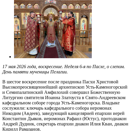
17 мая 2026 года, воскресение. Неделя 6-я по Пасхе, о слепом.
День памяти мученицы Пелагии.
В шестое воскресение после праздника Пасхи Христовой
Высокопреосвященнейший архиепископ Усть-Каменогорский
и Семипалатинский Амфилохий совершил Божественную
Литургию святителя Иоанна Златоуста в Свято-Андреевском
кафедральном соборе города Усть-Каменогорска. Владыке
сослужили: ключарь кафедрального собора иеромонах
Никодим (Авдеев), заведующий канцелярией епархии иерей
Константин Дьяков, иеромонах Рафаил (Юстус), протодиакон
Андрей Дудник, секретарь епархии диакон Илия Кван, диакон
Кирилл Рамазанов.