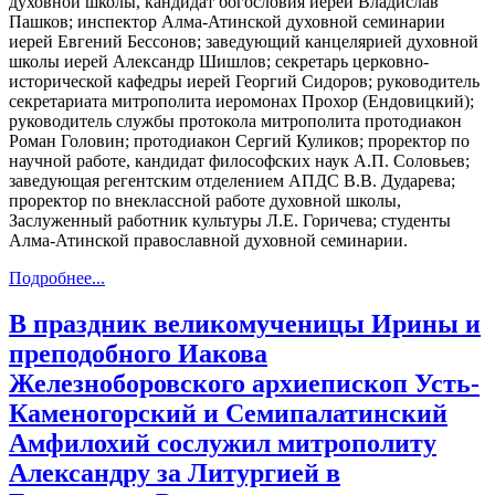
духовной школы, кандидат богословия иерей Владислав
Пашков; инспектор Алма-Атинской духовной семинарии
иерей Евгений Бессонов; заведующий канцелярией духовной
школы иерей Александр Шишлов; секретарь церковно-
исторической кафедры иерей Георгий Сидоров; руководитель
секретариата митрополита иеромонах Прохор (Ендовицкий);
руководитель службы протокола митрополита протодиакон
Роман Головин; протодиакон Сергий Куликов; проректор по
научной работе, кандидат философских наук А.П. Соловьев;
заведующая регентским отделением АПДС В.В. Дударева;
проректор по внеклассной работе духовной школы,
Заслуженный работник культуры Л.Е. Горичева; студенты
Алма-Атинской православной духовной семинарии.
Подробнее...
В праздник великомученицы Ирины и
преподобного Иакова
Железноборовского архиепископ Усть-
Каменогорский и Семипалатинский
Амфилохий сослужил митрополиту
Александру за Литургией в