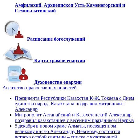
Амфилохий,
Архиепископ Усть-Каменогорский
и
Семипалатинский
Расписание богослужений
Карта храмов епархии
Духовенство епархии
Агентство православных новостей
Президента Республики Казахстан К-Ж. Токаева с Днем
единства народа Казахстана поздравил митрополит
Александр
Митрополит Астанайский и Казахстанский Александр
поздравил казахстанцев с весенним праздником Наурыз
5 декабря в новом храме Алматы, посвященном
великому князю Александру Невскому, состоится
встреча особой святыни – списка с чудотворной