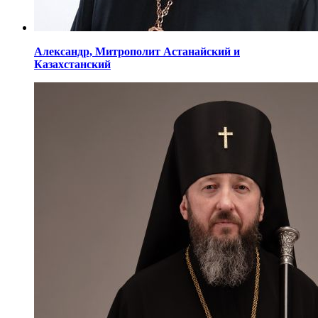
Александр,
Митрополит Астанайский
и
Казахстанский