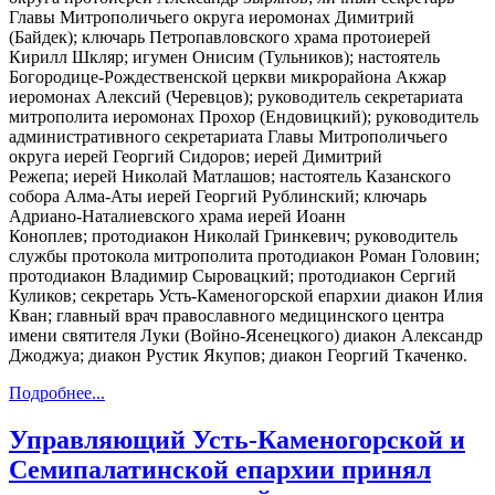
Главы Митрополичьего округа иеромонах Димитрий
(Байдек); ключарь Петропавловского храма протоиерей
Кирилл Шкляр; игумен Онисим (Тульников); настоятель
Богородице-Рождественской церкви микрорайона Акжар
иеромонах Алексий (Черевцов); руководитель секретариата
митрополита иеромонах Прохор (Ендовицкий); руководитель
административного секретариата Главы Митрополичьего
округа иерей Георгий Сидоров; иерей Димитрий
Режепа; иерей Николай Матлашов; настоятель Казанского
собора Алма-Аты иерей Георгий Рублинский; ключарь
Адриано-Наталиевского храма иерей Иоанн
Коноплев; протодиакон Николай Гринкевич; руководитель
службы протокола митрополита протодиакон Роман Головин;
протодиакон Владимир Сыровацкий; протодиакон Сергий
Куликов; секретарь Усть-Каменогорской епархии диакон Илия
Кван; главный врач православного медицинского центра
имени святителя Луки (Войно-Ясенецкого) диакон Александр
Джоджуа; диакон Рустик Якупов; диакон Георгий Ткаченко.
Подробнее...
Управляющий Усть-Каменогорской и
Семипалатинской епархии принял