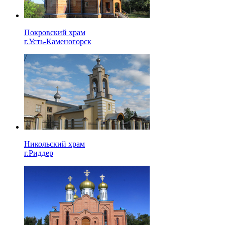
Покровский храм
г.Усть-Каменогорск
Никольский храм
г.Риддер