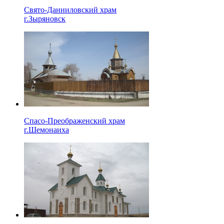
Свято-Данииловский храм
г.Зыряновск
Спасо-Преображенский храм
г.Шемонаиха