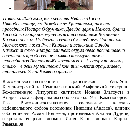
11
января 2026
года, воскресение. Неделя
3
1-я по
Пятидесятнице
,
по
Рождестве
Христовым
; память
праведных Иосифа Обручника, Давида царя и Иакова, брата
Господня. Собор новомучеников и исповедников Восточно-
Казахстанских.
По благословению Святейшего Патриарха
Московского и всея Руси Кирилла и решением Синода
Казахстанского Митрополичьего округа было постановлено
совершать празднование памяти новомучеников и
исповедников Восточно-Казахстанских 11 января по новому
стилю – в день мученической кончины Александра Дагаева,
протоиерея Усть-Каменогорского.
Высокопреосвященнейший архиепископ Усть-Усть-
Каменогорский и Семипалатинский Амфилохий совершил
Божественную Литургию святителя Иоанна Златоуста в
Андреевском кафедральном соборе города Усть-Каменогорска.
Его Высокопреосвященству сослужили: ключарь
кафедрального собора иеромонах Никодим (Авдеев), клирик
собора иерей Роман Подрезов, протодиакон Андрей Дудник,
секретарь епархии диакон Илия Кван, диакон Кирилл
Рамазанов.