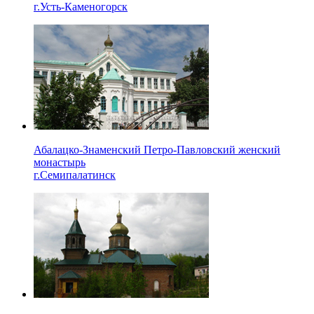
г.Усть-Каменогорск
Абалацко-Знаменский Петро-Павловский женский
монастырь
г.Семипалатинск