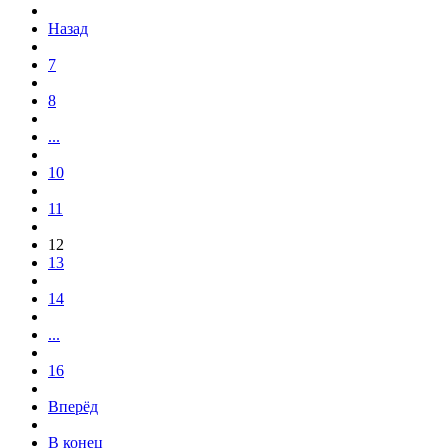
Назад
7
8
...
10
11
12
13
14
...
16
Вперёд
В конец