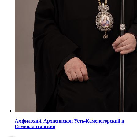
Амфилохий,
Архиепископ Усть-Каменогорский
и
Семипалатинский