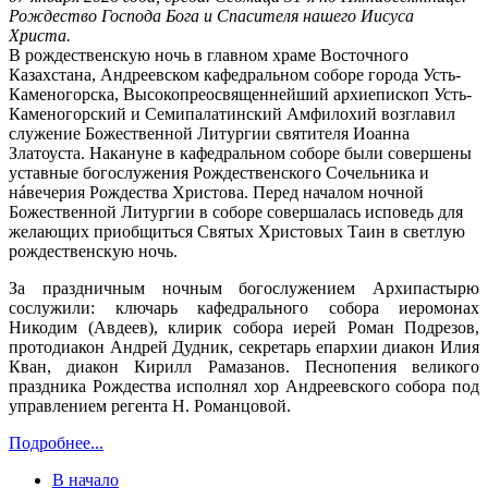
Рождество Господа Бога и Спасителя нашего Иисуса
Христа.
В рождественскую ночь в главном храме Восточного
Казахстана, Андреевском кафедральном соборе города Усть-
Каменогорска, Высокопреосвященнейший архиепископ Усть-
Каменогорский и Семипалатинский Амфилохий возглавил
служение Божественной Литургии святителя Иоанна
Златоуста. Накануне в кафедральном соборе были совершены
уставные богослужения Рождественского Сочельника и
нáвечерия Рождества Христова. Перед началом ночной
Божественной Литургии в соборе совершалась исповедь для
желающих приобщиться Святых Христовых Таин в светлую
рождественскую ночь.
За праздничным ночным богослужением Архипастырю
сослужили: ключарь кафедрального собора иеромонах
Никодим (Авдеев), клирик собора иерей Роман Подрезов,
протодиакон Андрей Дудник, секретарь епархии диакон Илия
Кван, диакон Кирилл Рамазанов. Песнопения великого
праздника Рождества исполнял хор Андреевского собора под
управлением регента Н. Романцовой.
Подробнее...
В начало