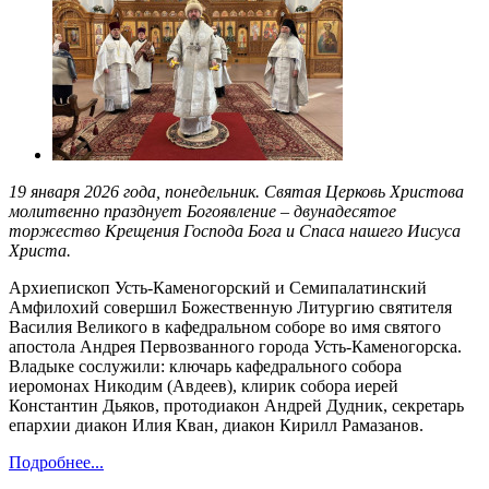
19 января 2026 года, понедельник. Святая Церковь Христова
молитвенно празднует Богоявление – двунадесятое
торжество Крещения Господа Бога и Спаса нашего Иисуса
Христа.
Архиепископ Усть-Каменогорский и Семипалатинский
Амфилохий совершил Божественную Литургию святителя
Василия Великого в кафедральном соборе во имя святого
апостола Андрея Первозванного города Усть-Каменогорска.
Владыке сослужили: ключарь кафедрального собора
иеромонах Никодим (Авдеев), клирик собора иерей
Константин Дьяков, протодиакон Андрей Дудник, секретарь
епархии диакон Илия Кван, диакон Кирилл Рамазанов.
Подробнее...