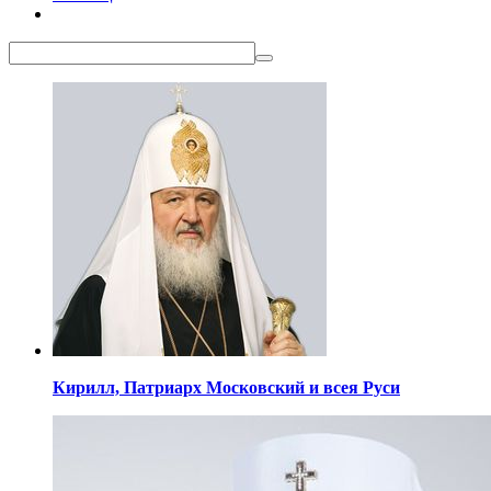
Кирилл,
Патриарх Московский
и всея Руси