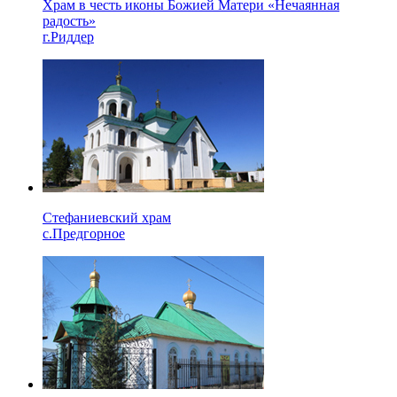
Храм в честь иконы Божией Матери «Нечаянная
радость»
г.Риддер
Стефаниевский храм
с.Предгорное