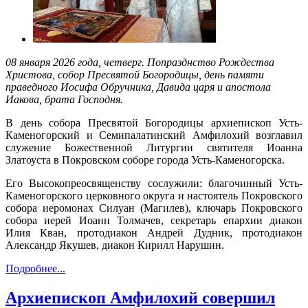
08 января 2026 года, четверг. Попразднство Рождества
Христова, собор Пресвятой Богородицы, день памяти
праведного Иосифа Обручника, Давида царя и апостола
Иакова, брата Господня.
В день собора Пресвятой Богородицы архиепископ Усть-
Каменогорский и Семипалатинский Амфилохий возглавил
служение Божественной Литургии святителя Иоанна
Златоуста в Покровском соборе города Усть-Каменогорска.
Его Высокопреосвященству сослужили: благочинный Усть-
Каменогорского церковного округа и настоятель Покровского
собора иеромонах Силуан (Магилев), ключарь Покровского
собора иерей Иоанн Толмачев, секретарь епархии диакон
Илия Кван, протодиакон Андрей Дудник, протодиакон
Александр Якушев, диакон Кирилл Нарушин.
Подробнее...
Архиепископ Амфилохий совершил