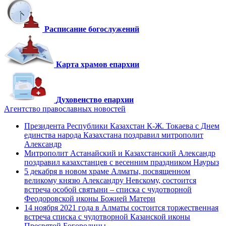
Расписание богослужений
Карта храмов епархии
Духовенство епархии
Агентство православных новостей
Президента Республики Казахстан К-Ж. Токаева с Днем
единства народа Казахстана поздравил митрополит
Александр
Митрополит Астанайский и Казахстанский Александр
поздравил казахстанцев с весенним праздником Наурыз
5 декабря в новом храме Алматы, посвященном
великому князю Александру Невскому, состоится
встреча особой святыни – списка с чудотворной
Феодоровской иконы Божией Матери
14 ноября 2021 года в Алматы состоится торжественная
встреча списка с чудотворной Казанской иконы
Пресвятой Богородицы