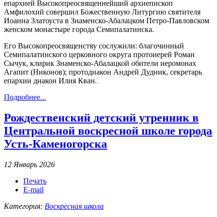
епархией Высокопреосвященнейший архиепископ
Амфилохий совершил Божественную Литургию святителя
Иоанна Златоуста в Знаменско-Абалацком Петро-Павловском
женском монастыре города Семипалатинска.
Его Высокопреосвященству сослужили: благочинный
Семипалатинского церковного округа протоиерей Роман
Сычук, клирик Знаменско-Абалацкой обители иеромонах
Агапит (Никонов); протодиакон Андрей Дудник, секретарь
епархии диакон Илия Кван.
Подробнее...
Рождественский детский утренник в
Центральной воскресной школе города
Усть-Каменогорска
12 Январь 2026
Печать
E-mail
Категория:
Воскресная школа