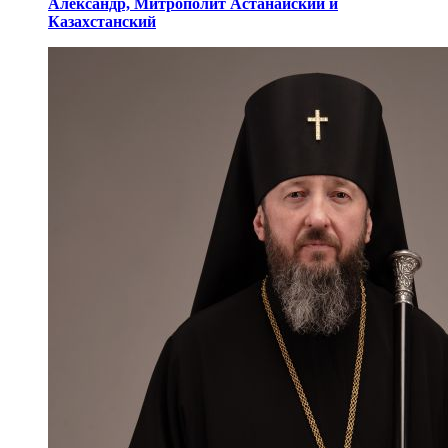
Александр,
Митрополит Астанайский
и
Казахстанский