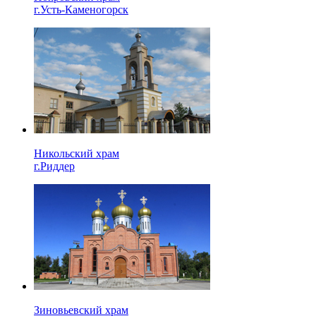
г.Усть-Каменогорск
Никольский храм
г.Риддер
Зиновьевский храм