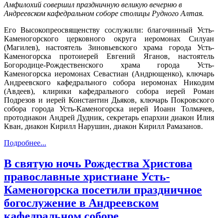
Амфилохий совершил праздничную великую вечерню в
Андреевском кафедральном соборе столицы Рудного Алтая.
Его Высокопреосвященству сослужили: благочинный Усть-
Каменогорского церковного округа иеромонах Силуан
(Магилев), настоятель Зиновьевского храма города Усть-
Каменогорска протоиерей Евгений Яганов, настоятель
Богородице-Рождественского храма города Усть-
Каменогорска иеромонах Севастиан (Андрющенко), ключарь
Андреевского кафедрального собора иеромонах Никодим
(Авдеев), клирики кафедрального собора иерей Роман
Подрезов и иерей Константин Дьяков, ключарь Покровского
собора города Усть-Каменогорска иерей Иоанн Толмачев,
протодиакон Андрей Дудник, секретарь епархии диакон Илия
Кван, диакон Кирилл Нарушин, диакон Кирилл Рамазанов.
Подробнее...
В святую ночь Рождества Христова
православные христиане Усть-
Каменогорска посетили праздничное
богослужение в Андреевском
кафедральном соборе