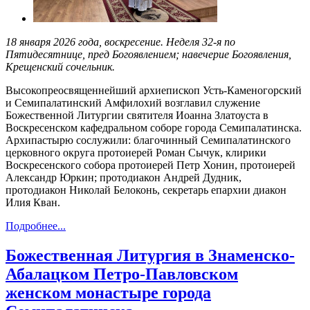
18
января 2026
года, воскресение. Неделя
3
2-я по
Пятидесятнице
,
пред Богоявлением; навечерие Богоявления,
Крещенский сочельник.
Высокопреосвященнейший архиепископ Усть-Каменогорский
и Семипалатинский Амфилохий возглавил служение
Божественной Литургии святителя Иоанна Златоуста в
Воскресенском кафедральном соборе города Семипалатинска.
Архипастырю сослужили: благочинный Семипалатинского
церковного округа протоиерей Роман Сычук, клирики
Воскресенского собора протоиерей Петр Хонин, протоиерей
Александр Юркин; протодиакон Андрей Дудник,
протодиакон Николай Белоконь, секретарь епархии диакон
Илия Кван.
Подробнее...
Божественная Литургия в Знаменско-
Абалацком Петро-Павловском
женском монастыре города