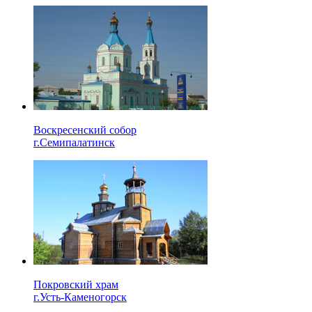
Воскресенский собор
г.Семипалатинск
Покровский храм
г.Усть-Каменогорск