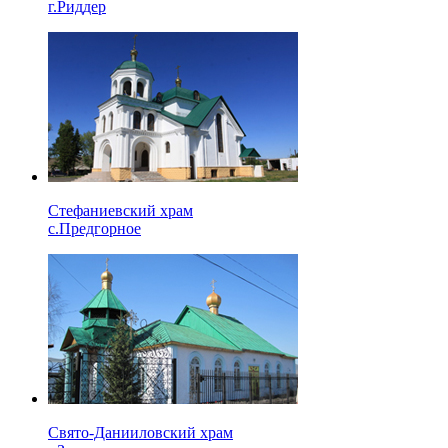
г.Риддер
Стефаниевский храм
с.Предгорное
Свято-Данииловский храм