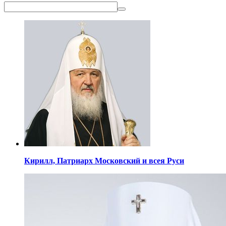
Кирилл,
Патриарх Московский
и всея Руси