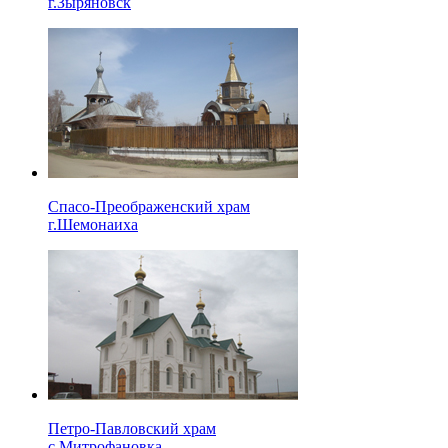
г.Зыряновск
Спасо-Преображенский храм
г.Шемонаиха
Петро-Павловский храм
с.Митрофановка