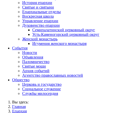
История епархии
Святые и святыни
Епархиальные отделы
Воскресная школа
Управление епархии
Духовенство епархии
Семипалатинский церковный округ
Усть-Каменогорский церковный округ
Женский монастырь
Игумения женского монастыря
События
Новости
Объявления
Паломничество
Святые мощи
Архив событий
Агентство православных новостей
Общество
Церковь и государство
Социальное служение
Службы милосердия
Вы здесь:
Главная
Епархия