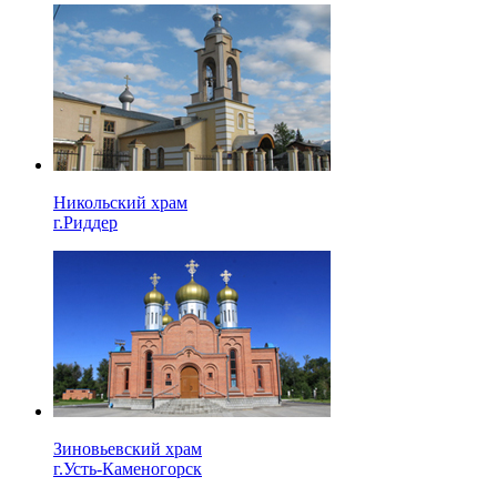
Никольский храм
г.Риддер
Зиновьевский храм
г.Усть-Каменогорск