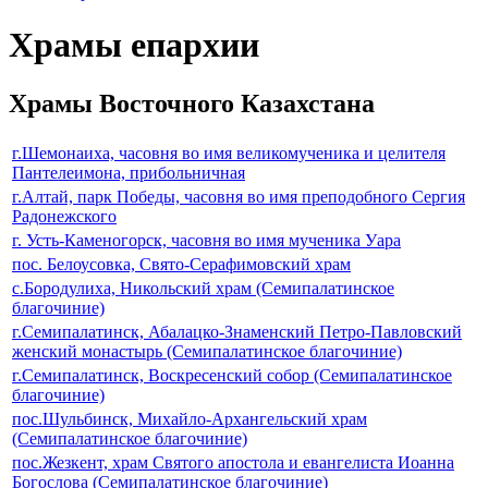
Храмы епархии
Храмы Восточного Казахстана
г.Шемонаиха, часовня во имя великомученика и целителя
Пантелеимона, прибольничная
г.Алтай, парк Победы, часовня во имя преподобного Сергия
Радонежского
г. Усть-Каменогорск, часовня во имя мученика Уара
пос. Белоусовка, Свято-Серафимовский храм
с.Бородулиха, Никольский храм (Семипалатинское
благочиние)
г.Семипалатинск, Абалацко-Знаменский Петро-Павловский
женский монастырь (Семипалатинское благочиние)
г.Семипалатинск, Воскресенский собор (Семипалатинское
благочиние)
пос.Шульбинск, Михайло-Архангельский храм
(Семипалатинское благочиние)
пос.Жезкент, храм Святого апостола и евангелиста Иоанна
Богослова (Семипалатинское благочиние)