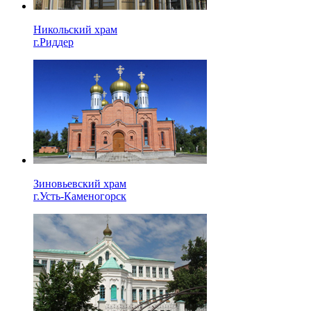
Никольский храм
г.Риддер
Зиновьевский храм
г.Усть-Каменогорск