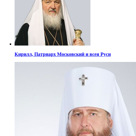
Кирилл,
Патриарх Московский
и всея Руси