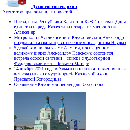
Духовенство епархии
Агентство православных новостей
Президента Республики Казахстан К-Ж. Токаева с Днем
единства народа Казахстана поздравил митрополит
Александр
Митрополит Астанайский и Казахстанский Александр
поздравил казахстанцев с весенним праздником Наурыз
5 декабря в новом храме Алматы, посвященном
великому князю Александру Невскому, состоится
встреча особой святыни – списка с чудотворной
Феодоровской иконы Божией Матери
14 ноября 2021 года в Алматы состоится торжественная
встреча списка с чудотворной Казанской иконы
Пресвятой Богородицы
Освящение Казанской иконы для Казахстана