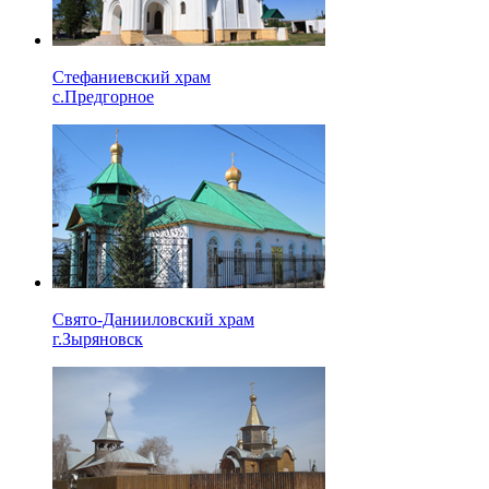
Стефаниевский храм
с.Предгорное
Свято-Данииловский храм
г.Зыряновск