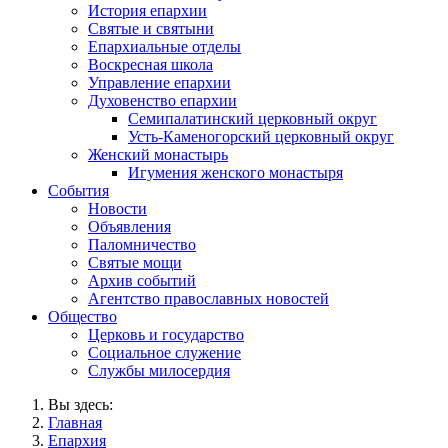
История епархии
Святые и святыни
Епархиальные отделы
Воскресная школа
Управление епархии
Духовенство епархии
Семипалатинский церковный округ
Усть-Каменогорский церковный округ
Женский монастырь
Игумения женского монастыря
События
Новости
Объявления
Паломничество
Святые мощи
Архив событий
Агентство православных новостей
Общество
Церковь и государство
Социальное служение
Службы милосердия
Вы здесь:
Главная
Епархия