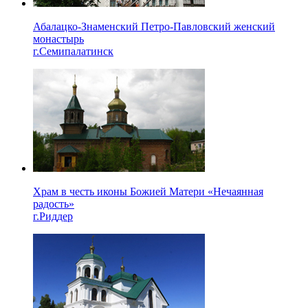
Абалацко-Знаменский Петро-Павловский женский
монастырь
г.Семипалатинск
Храм в честь иконы Божией Матери «Нечаянная
радость»
г.Риддер