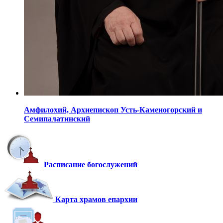
Амфилохий,
Архиепископ Усть-Каменогорский
и
Семипалатинский
Расписание богослужений
Карта храмов епархии