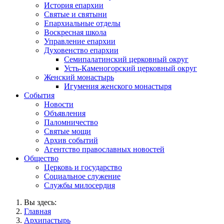
История епархии
Святые и святыни
Епархиальные отделы
Воскресная школа
Управление епархии
Духовенство епархии
Семипалатинский церковный округ
Усть-Каменогорский церковный округ
Женский монастырь
Игумения женского монастыря
События
Новости
Объявления
Паломничество
Святые мощи
Архив событий
Агентство православных новостей
Общество
Церковь и государство
Социальное служение
Службы милосердия
Вы здесь:
Главная
Архипастырь