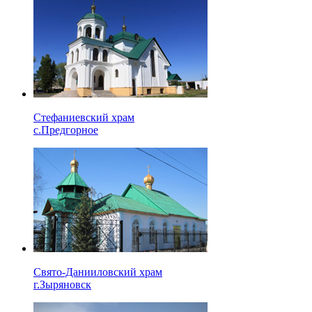
Стефаниевский храм
с.Предгорное
Свято-Данииловский храм
г.Зыряновск