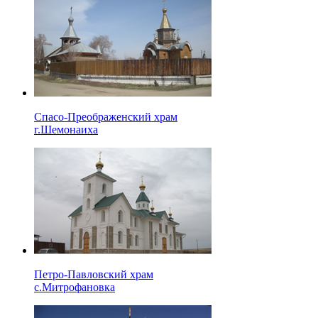
Спасо-Преображенский храм
г.Шемонаиха
Петро-Павловский храм
с.Митрофановка