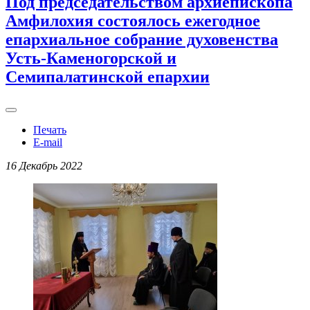
Под председательством архиепископа
Амфилохия состоялось ежегодное
епархиальное собрание духовенства
Усть-Каменогорской и
Семипалатинской епархии
Печать
E-mail
16 Декабрь 2022