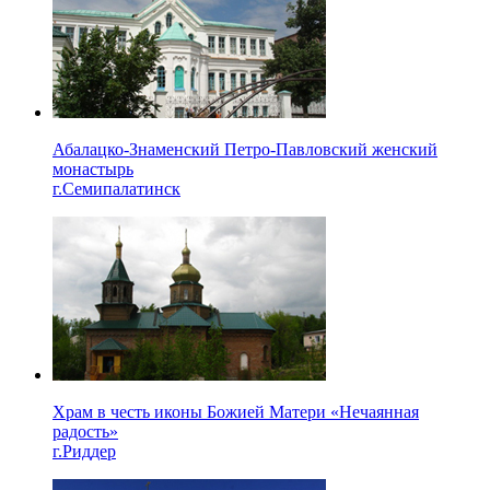
Абалацко-Знаменский Петро-Павловский женский
монастырь
г.Семипалатинск
Храм в честь иконы Божией Матери «Нечаянная
радость»
г.Риддер