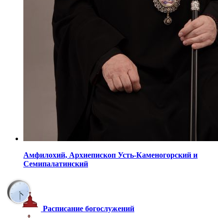
Амфилохий,
Архиепископ Усть-Каменогорский
и
Семипалатинский
Расписание богослужений