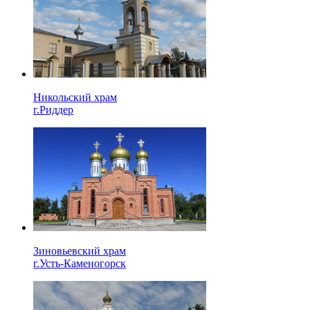
Никольский храм
г.Риддер
Зиновьевский храм
г.Усть-Каменогорск