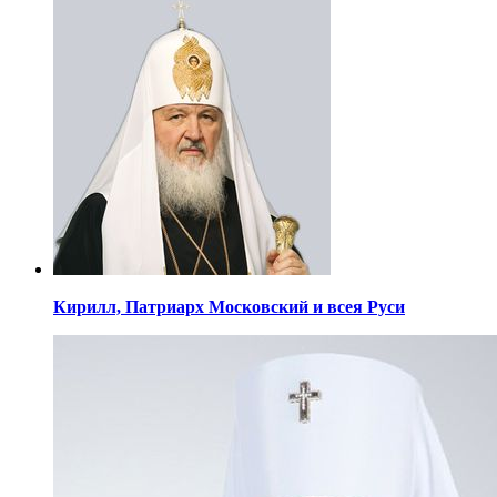
Кирилл,
Патриарх Московский
и всея Руси