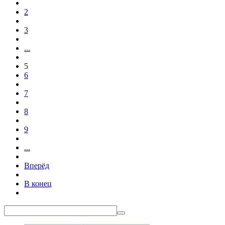
2
3
...
5
6
7
8
9
...
Вперёд
В конец