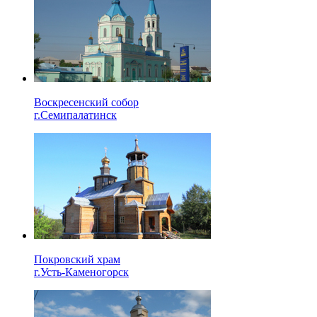
Воскресенский собор
г.Семипалатинск
Покровский храм
г.Усть-Каменогорск