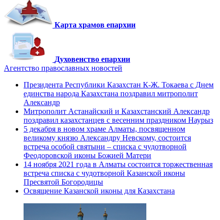
Карта храмов епархии
Духовенство епархии
Агентство православных новостей
Президента Республики Казахстан К-Ж. Токаева с Днем
единства народа Казахстана поздравил митрополит
Александр
Митрополит Астанайский и Казахстанский Александр
поздравил казахстанцев с весенним праздником Наурыз
5 декабря в новом храме Алматы, посвященном
великому князю Александру Невскому, состоится
встреча особой святыни – списка с чудотворной
Феодоровской иконы Божией Матери
14 ноября 2021 года в Алматы состоится торжественная
встреча списка с чудотворной Казанской иконы
Пресвятой Богородицы
Освящение Казанской иконы для Казахстана