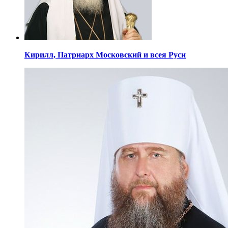
Кирилл,
Патриарх Московский
и всея Руси