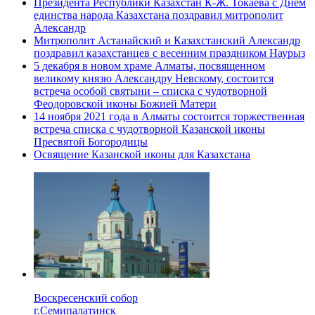
Президента Республики Казахстан К-Ж. Токаева с Днем
единства народа Казахстана поздравил митрополит
Александр
Митрополит Астанайский и Казахстанский Александр
поздравил казахстанцев с весенним праздником Наурыз
5 декабря в новом храме Алматы, посвященном
великому князю Александру Невскому, состоится
встреча особой святыни – списка с чудотворной
Феодоровской иконы Божией Матери
14 ноября 2021 года в Алматы состоится торжественная
встреча списка с чудотворной Казанской иконы
Пресвятой Богородицы
Освящение Казанской иконы для Казахстана
Воскресенский собор
г.Семипалатинск