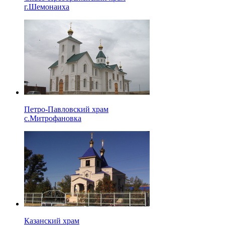
г.Шемонаиха
Петро-Павловский храм
с.Митрофановка
Казанский храм