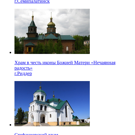
г.Семипалатинск
Храм в честь иконы Божией Матери «Нечаянная
радость»
г.Риддер
Стефаниевский храм