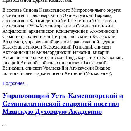
Православной Церкви Казахстана.
В составе Синода Казахстанского Митрополичьего округа:
архиепископ Павлодарский и Экибастузский Варнава,
архиепископ Карагандинский и Шахтинский Севастиан,
архиепископ Усть-Каменогорский и Семипалатинский
Амфилохий, архиепископ Кокшетауский и Акмолинский
Серапион, архиепископ Петропавловский и Булаевский
Владимир, управляющий делами Православной Церкви
Казахстана епископ Каскеленский Геннадий, епископ
Актюбинский и Кызылординский Игнатий, викарий
Астанайской епархии епископ Талдыкорганский Клавдиан,
викарий Астанайской епархии епископ Талгарский
Вениамин, епископ Уральский и Атырауский Вианор;
почетный член – архиепископ Антоний (Москаленко).
Подробнее...
Управляющий Усть-Каменогорской и
Семипалатинской епархией посетил
Минскую Духовную Академию