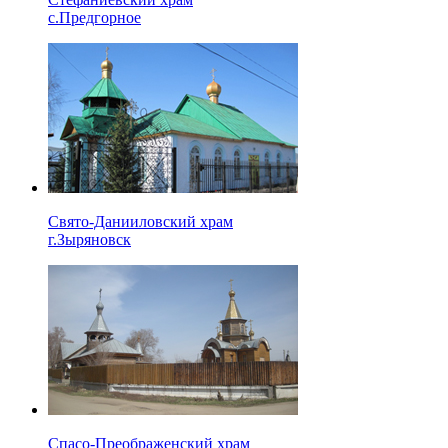
с.Предгорное
Свято-Данииловский храм
г.Зыряновск
Спасо-Преображенский храм