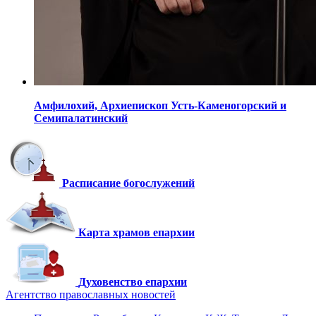
Амфилохий,
Архиепископ Усть-Каменогорский
и
Семипалатинский
Расписание богослужений
Карта храмов епархии
Духовенство епархии
Агентство православных новостей