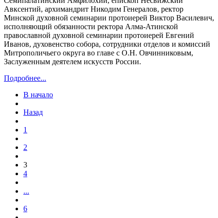
Семипалатинский Амфилохий, епископ Несвижский
Авксентий, архимандрит Никодим Генералов, ректор
Минской духовной семинарии протоиерей Виктор Василевич,
исполняющий обязанности ректора Алма-Атинской
православной духовной семинарии протоиерей Евгений
Иванов, духовенство собора, сотрудники отделов и комиссий
Митрополичьего округа во главе с О.Н. Овчинниковым,
Заслуженным деятелем искусств России.
Подробнее...
В начало
Назад
1
2
3
4
...
6