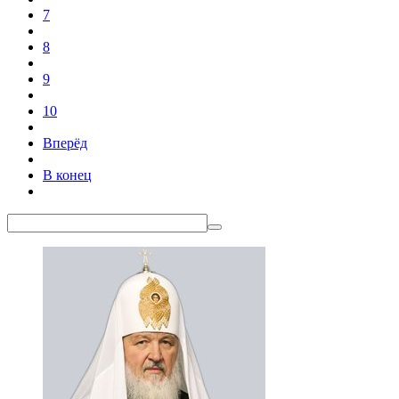
7
8
9
10
Вперёд
В конец