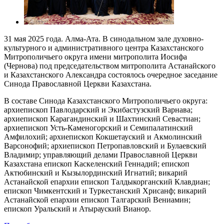
31 мая 2025 года. Алма-Ата. В синодальном зале духовно-
культурного и административного центра Казахстанского
Митрополичьего округа имени митрополита Иосифа
(Чернова) под председательством митрополита Астанайского
и Казахстанского Александра состоялось очередное заседание
Синода Православной Церкви Казахстана.
В составе Синода Казахстанского Митрополичьего округа:
архиепископ Павлодарский и Экибастузский Варнава;
архиепископ Карагандинский и Шахтинский Севастиан;
архиепископ Усть-Каменогорский и Семипалатинский
Амфилохий; архиепископ Кокшетауский и Акмолинский
Варсонофий; архиепископ Петропавловский и Булаевский
Владимир; управляющий делами Православной Церкви
Казахстана епископ Каскеленский Геннадий; епископ
Актюбинский и Кызылординский Игнатий; викарий
Астанайской епархии епископ Талдыкорганский Клавдиан;
епископ Чимкентский и Туркестанский Хрисанф; викарий
Астанайской епархии епископ Талгарский Вениамин;
епископ Уральский и Атырауский Вианор.