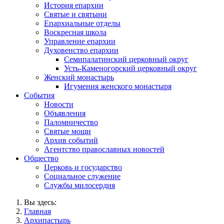
История епархии
Святые и святыни
Епархиальные отделы
Воскресная школа
Управление епархии
Духовенство епархии
Семипалатинский церковный округ
Усть-Каменогорский церковный округ
Женский монастырь
Игумения женского монастыря
События
Новости
Объявления
Паломничество
Святые мощи
Архив событий
Агентство православных новостей
Общество
Церковь и государство
Социальное служение
Службы милосердия
Вы здесь:
Главная
Архипастырь