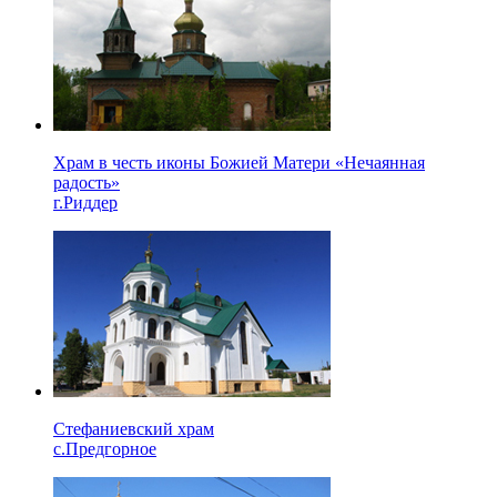
Храм в честь иконы Божией Матери «Нечаянная
радость»
г.Риддер
Стефаниевский храм
с.Предгорное