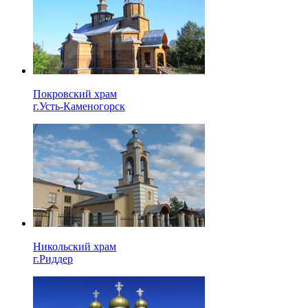
Покровский храм
г.Усть-Каменогорск
Никольский храм
г.Риддер