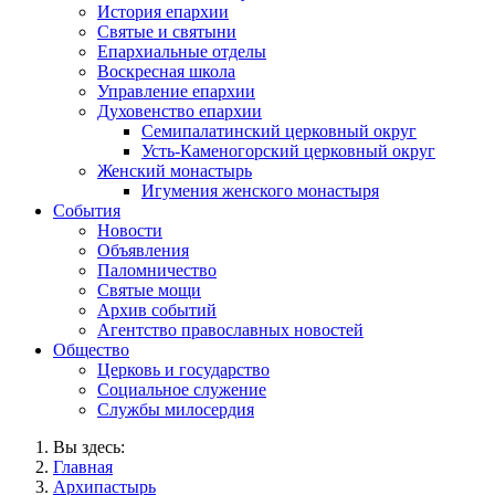
История епархии
Святые и святыни
Епархиальные отделы
Воскресная школа
Управление епархии
Духовенство епархии
Семипалатинский церковный округ
Усть-Каменогорский церковный округ
Женский монастырь
Игумения женского монастыря
События
Новости
Объявления
Паломничество
Святые мощи
Архив событий
Агентство православных новостей
Общество
Церковь и государство
Социальное служение
Службы милосердия
Вы здесь:
Главная
Архипастырь