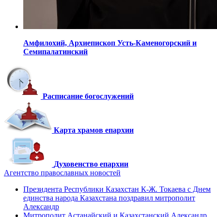
Амфилохий,
Архиепископ Усть-Каменогорский
и
Семипалатинский
Расписание богослужений
Карта храмов епархии
Духовенство епархии
Агентство православных новостей
Президента Республики Казахстан К-Ж. Токаева с Днем
единства народа Казахстана поздравил митрополит
Александр
Митрополит Астанайский и Казахстанский Александр