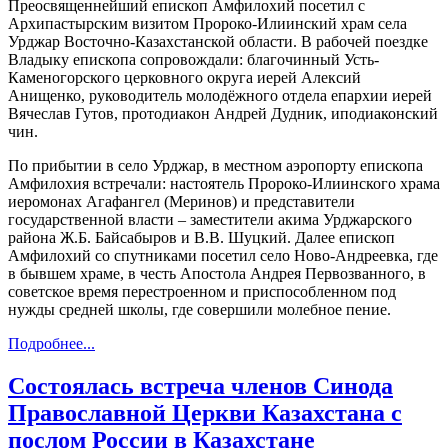
Преосвященнейший епископ Амфилохий посетил с
Архипастырским визитом Пророко-Илиинский храм села
Урджар Восточно-Казахстанской области. В рабочей поездке
Владыку епископа сопровождали: благочинный Усть-
Каменогорского церковного округа иерей Алексий
Анищенко, руководитель молодёжного отдела епархии иерей
Вячеслав Гутов, протодиакон Андрей Дудник, иподиаконский
чин.
По прибытии в село Урджар, в местном аэропорту епископа
Амфилохия встречали: настоятель Пророко-Илиинского храма
иеромонах Агафангел (Меринов) и представители
государственной власти – заместители акима Урджарского
района Ж.Б. Байсабыров и В.В. Шуцкий. Далее епископ
Амфилохий со спутниками посетил село Ново-Андреевка, где
в бывшем храме, в честь Апостола Андрея Первозванного, в
советское время перестроенном и приспособленном под
нужды средней школы, где совершили молебное пение.
Подробнее...
Состоялась встреча членов Синода
Православной Церкви Казахстана с
послом России в Казахстане