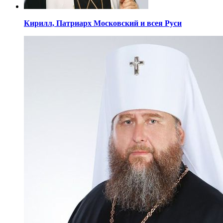
Кирилл,
Патриарх Московский
и всея Руси