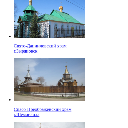
Свято-Данииловский храм
г.Зыряновск
Спасо-Преображенский храм
г.Шемонаиха