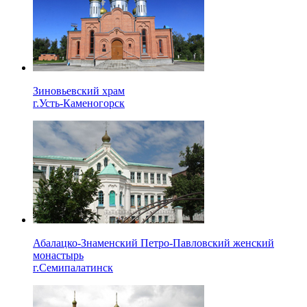
Зиновьевский храм
г.Усть-Каменогорск
Абалацко-Знаменский Петро-Павловский женский
монастырь
г.Семипалатинск