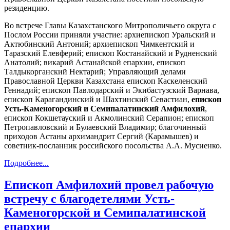
резиденцию.
Во встрече Главы Казахстанского Митрополичьего округа с
Послом России приняли участие: архиепископ Уральский и
Актюбинский Антоний; архиепископ Чимкентский и
Таразский Елевферий; епископ Костанайский и Рудненский
Анатолий; викарий Астанайской епархии, епископ
Талдыкорганский Нектарий; Управляющий делами
Православной Церкви Казахстана епископ Каскеленский
Геннадий; епископ Павлодарский и Экибастузский Варнава,
епископ Карагандинский и Шахтинский Севастиан,
епископ
Усть-Каменогорский и Семипалатинский Амфилохий
,
епископ Кокшетауский и Акмолинский Серапион; епископ
Петропавловский и Булаевский Владимир; благочинный
приходов Астаны архимандрит Сергий (Карамышев) и
советник-посланник российского посольства А.А. Мусиенко.
Подробнее...
Епископ Амфилохий провел рабочую
встречу с благодетелями Усть-
Каменогорской и Семипалатинской
епархии