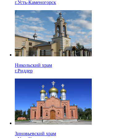
г.Усть-Каменогорск
Никольский храм
г.Риддер
Зиновьевский храм