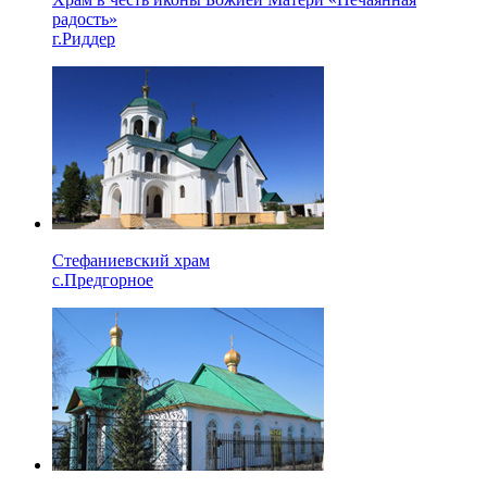
радость»
г.Риддер
Стефаниевский храм
с.Предгорное