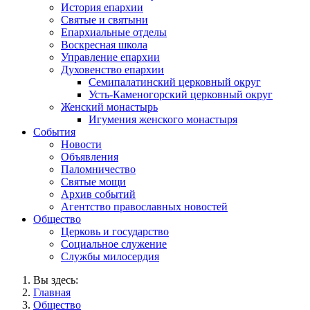
История епархии
Святые и святыни
Епархиальные отделы
Воскресная школа
Управление епархии
Духовенство епархии
Семипалатинский церковный округ
Усть-Каменогорский церковный округ
Женский монастырь
Игумения женского монастыря
События
Новости
Объявления
Паломничество
Святые мощи
Архив событий
Агентство православных новостей
Общество
Церковь и государство
Социальное служение
Службы милосердия
Вы здесь:
Главная
Общество