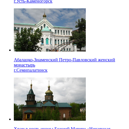
г.Усть-Каменогорск
Абалацко-Знаменский Петро-Павловский женский
монастырь
г.Семипалатинск
Храм в честь иконы Божией Матери «Нечаянная