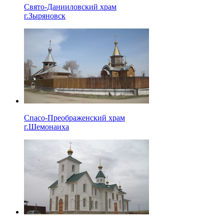
Свято-Данииловский храм
г.Зыряновск
Спасо-Преображенский храм
г.Шемонаиха