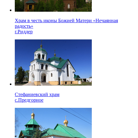
Храм в честь иконы Божией Матери «Нечаянная
радость»
г.Риддер
Стефаниевский храм
с.Предгорное