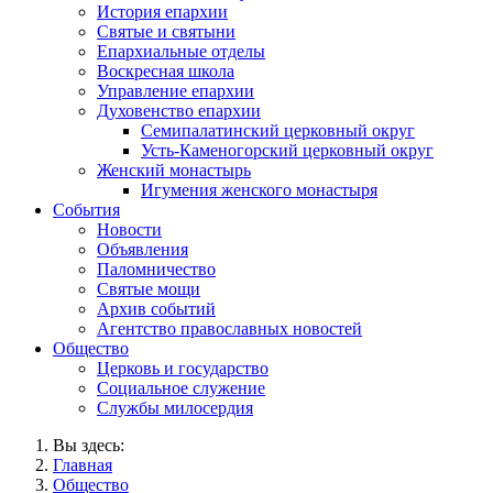
История епархии
Святые и святыни
Епархиальные отделы
Воскресная школа
Управление епархии
Духовенство епархии
Семипалатинский церковный округ
Усть-Каменогорский церковный округ
Женский монастырь
Игумения женского монастыря
События
Новости
Объявления
Паломничество
Святые мощи
Архив событий
Агентство православных новостей
Общество
Церковь и государство
Социальное служение
Службы милосердия
Вы здесь:
Главная
Общество