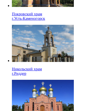
Покровский храм
г.Усть-Каменогорск
Никольский храм
г.Риддер