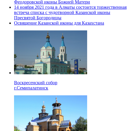
Феодоровской иконы Божией Матери
14 ноября 2021 года в Алматы состоится торжественная
встреча списка с чудотворной Казанской иконы
Пресвятой Богородицы
Освящение Казанской иконы для Казахстана
Воскресенский собор
г.Семипалатинск