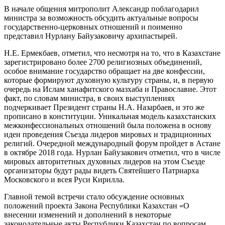
В начале общения митрополит Александр поблагодарил
министра за возможность обсудить актуальные вопросы
государственно-церковных отношений и поименно
представил Нурлану Байузаковичу архипастырей.
Н.Е. Ермекбаев, отметил, что несмотря на то, что в Казахстане
зарегистрировано более 2700 религиозных объединений,
особое внимание государство обращает на две конфессии,
которые формируют духовную культуру страны, и, в первую
очередь на Ислам ханафитского мазхаба и Православие. Этот
факт, по словам министра, в своих выступлениях
подчеркивает Президент страны Н.А. Назарбаев, и это же
прописано в конституции. Уникальная модель казахстанских
межконфессиональных отношений была положена в основу
идеи проведения Съезда лидеров мировых и традиционных
религий. Очередной международный форум пройдет в Астане
в октябре 2018 года. Нурлан Байузакович отметил, что в числе
мировых авторитетных духовных лидеров на этом Съезде
организаторы будут рады видеть Святейшего Патриарха
Московского и всея Руси Кирилла.
Главной темой встречи стало обсуждение основных
положений проекта Закона Республики Казахстан «О
внесении изменений и дополнений в некоторые
законодательные акты Республики Казахстан по вопросам