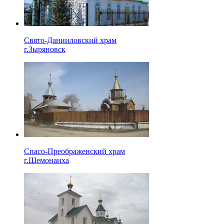
Свято-Данииловский храм
г.Зыряновск
Спасо-Преображенский храм
г.Шемонаиха