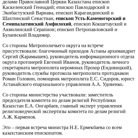
делами Православной Церкви Казахстана епископ
Каскеленский Геннадий; епископ Павлодарский и
Экибастузский Варнава, епископ Карагандинский и
Шахтинский Севастиан,
епископ Усть-Каменогорский и
Семипалатинский Амфилохий
, епископ Кокшетауский и
Акмолинский Серапион; епископ Петропавловский и
Булаевский Владимир.
Со стороны Митрополичьего округа на встрече
присутствовали: благочинный приходов Астаны архимандрит
Сергий (Карамышев), руководитель информационного отдела
округа протоиерей Евгений Иванов, руководитель личного
секретариата митрополита иеромонах Прохор (Ендовицкий),
руководитель службы протокола митрополита протодиакон
Роман Головин, помощник митрополита Е.С. Сидоров, юрист
Астанайского епархиального управления А.А. Удовенко.
Со стороны министерства участвовали: заместитель
председателя комитета по делам религий Республики
Казахстан Е.А. Онгарбаев, главный эксперт управления
религиоведческой экспертизы комитета по делам религий
А.Ж. Карменов.
Это – первая встреча министра Н.Е. Ермекбаева со всем
казахстанским епископатом.