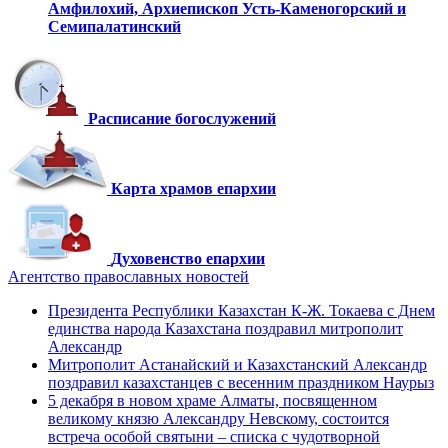
Амфилохий,
Архиепископ Усть-Каменогорский
и
Семипалатинский
Расписание богослужений
Карта храмов епархии
Духовенство епархии
Агентство православных новостей
Президента Республики Казахстан К-Ж. Токаева с Днем
единства народа Казахстана поздравил митрополит
Александр
Митрополит Астанайский и Казахстанский Александр
поздравил казахстанцев с весенним праздником Наурыз
5 декабря в новом храме Алматы, посвященном
великому князю Александру Невскому, состоится
встреча особой святыни – списка с чудотворной