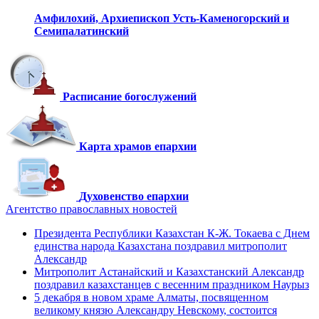
Амфилохий,
Архиепископ Усть-Каменогорский
и
Семипалатинский
Расписание богослужений
Карта храмов епархии
Духовенство епархии
Агентство православных новостей
Президента Республики Казахстан К-Ж. Токаева с Днем
единства народа Казахстана поздравил митрополит
Александр
Митрополит Астанайский и Казахстанский Александр
поздравил казахстанцев с весенним праздником Наурыз
5 декабря в новом храме Алматы, посвященном
великому князю Александру Невскому, состоится