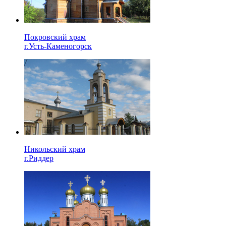
Покровский храм
г.Усть-Каменогорск
Никольский храм
г.Риддер