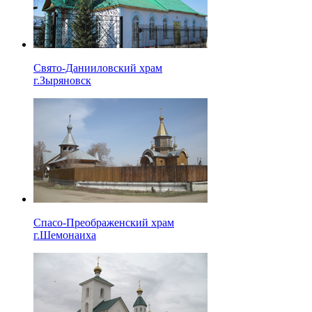
Свято-Данииловский храм
г.Зыряновск
Спасо-Преображенский храм
г.Шемонаиха