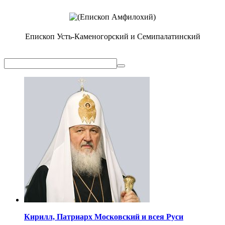
Епископ Усть-Каменогорский и Семипалатинский
Кирилл,
Патриарх Московский
и всея Руси