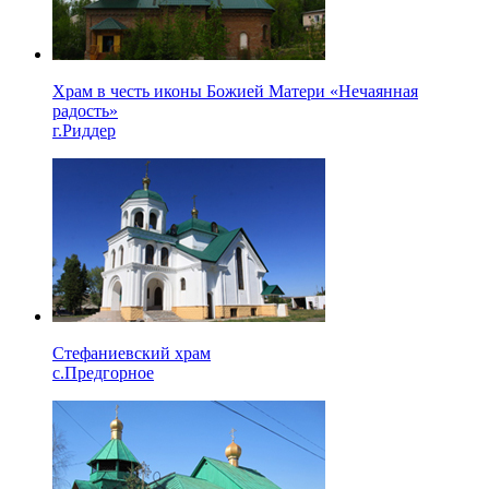
Храм в честь иконы Божией Матери «Нечаянная
радость»
г.Риддер
Стефаниевский храм
с.Предгорное