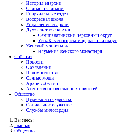
История епархии
Святые и святыни
Епархиальные отделы
Воскресная школа
Управление епархии
Духовенство епархии
Семипалатинский церковный округ
Усть-Каменогорский церковный округ
Женский монастырь
Игумения женского монастыря
События
Новости
Объявления
Паломничество
Святые мощи
Архив событий
Агентство православных новостей
Общество
Церковь и государство
Социальное служение
Службы милосердия
Вы здесь:
Главная
Общество