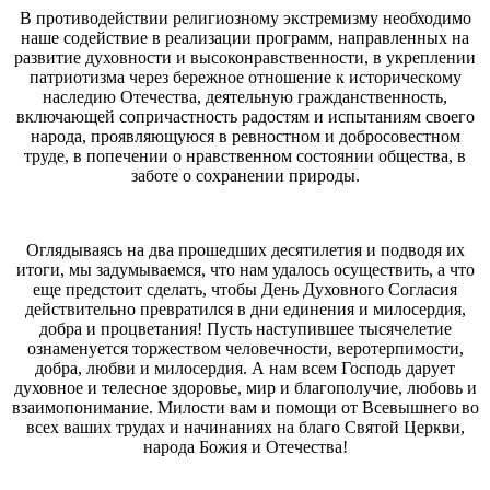
В противодействии религиозному экстремизму необходимо
наше содействие в реализации программ, направленных на
развитие духовности и высоконравственности, в укреплении
патриотизма через бережное отношение к историческому
наследию Отечества, деятельную гражданственность,
включающей сопричастность радостям и испытаниям своего
народа, проявляющуюся в ревностном и добросовестном
труде, в попечении о нравственном состоянии общества, в
заботе о сохранении природы.
Оглядываясь на два прошедших десятилетия и подводя их
итоги, мы задумываемся, что нам удалось осуществить, а что
еще предстоит сделать, чтобы День Духовного Согласия
действительно превратился в дни единения и милосердия,
добра и процветания! Пусть наступившее тысячелетие
ознаменуется торжеством человечности, веротерпимости,
добра, любви и милосердия. А нам всем Господь дарует
духовное и телесное здоровье, мир и благополучие, любовь и
взаимопонимание. Милости вам и помощи от Всевышнего во
всех ваших трудах и начинаниях на благо Святой Церкви,
народа Божия и Отечества!