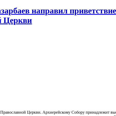
азарбаев направил приветстви
й Церкви
й Православной Церкви. Архиерейскому Собору принадлежит выс