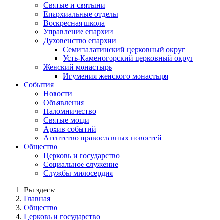
Святые и святыни
Епархиальные отделы
Воскресная школа
Управление епархии
Духовенство епархии
Семипалатинский церковный округ
Усть-Каменогорский церковный округ
Женский монастырь
Игумения женского монастыря
События
Новости
Объявления
Паломничество
Святые мощи
Архив событий
Агентство православных новостей
Общество
Церковь и государство
Социальное служение
Службы милосердия
Вы здесь:
Главная
Общество
Церковь и государство