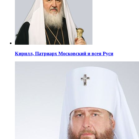
Кирилл,
Патриарх Московский
и всея Руси