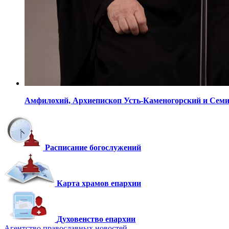
Амфилохий,
Архиепископ Усть-Каменогорский
и Сем
Расписание богослужений
Карта храмов епархии
Духовенство епархии
Агентство православных новостей