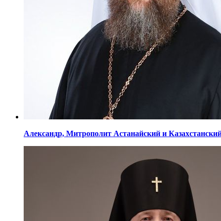
Александр,
Митрополит Астанайский
и Казахстански