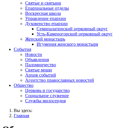
Святые и святыни
Епархиальные отделы
Воскресная школа
Управление епархии
Духовенство епархии
Семипалатинский церковный округ
Усть-Каменогорский церковный округ
Женский монастырь
Игумения женского монастыря
События
Новости
Объявления
Паломничество
Святые мощи
Архив событий
Агентство православных новостей
Общество
Церковь и государство
Социальное служение
Службы милосердия
Вы здесь:
Главная