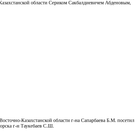
о-Казахстанской области Сериком Сакбалдиевичем Абденовым,
сточно-Казахстанской области г-на Сапарбаева Б.М. посетил
орска г-н Таукебаев С.Ш.