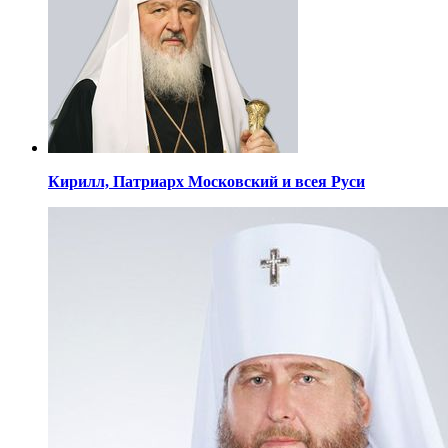
Кирилл,
Патриарх Московский
и всея Руси