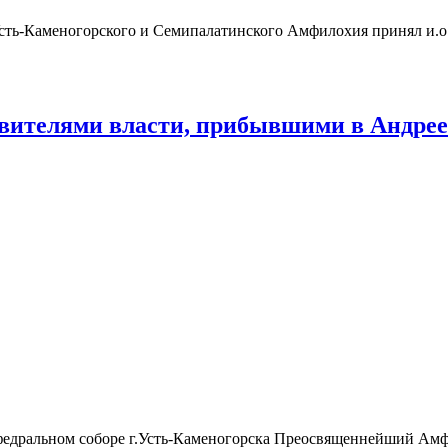
Усть-Каменогорского и Семипалатинского Амфилохия принял и.о
авителями власти, прибывшими в Андре
 кафедральном соборе г.Усть-Каменогорска Преосвященнейший А