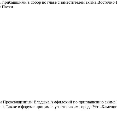
та, прибывшими в собор во главе с заместителем акима Восточн
й Пасхи.
гии Преосвященный Владыка Амфилохий по приглашению акима Во
ш. Также в форуме принимал участие аким города Усть-Каменог