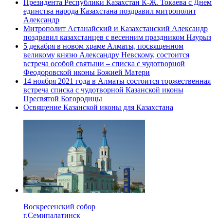
Президента Республики Казахстан К-Ж. Токаева с Днем
единства народа Казахстана поздравил митрополит
Александр
Митрополит Астанайский и Казахстанский Александр
поздравил казахстанцев с весенним праздником Наурыз
5 декабря в новом храме Алматы, посвященном
великому князю Александру Невскому, состоится
встреча особой святыни – списка с чудотворной
Феодоровской иконы Божией Матери
14 ноября 2021 года в Алматы состоится торжественная
встреча списка с чудотворной Казанской иконы
Пресвятой Богородицы
Освящение Казанской иконы для Казахстана
Воскресенский собор
г.Семипалатинск