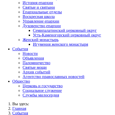
История епархии
Святые и святыни
Епархиальные отделы
Воскресная школа
Управление епархии
Духовенство епархии
Семипалатинский церковный округ
Усть-Каменогорский церковный округ
Женский монастырь
Игумения женского монастыря
События
Новости
Объявления
Паломничество
Святые мощи
Архив событий
Агентство православных новостей
Общество
Церковь и государство
Социальное служение
Службы милосердия
Вы здесь:
Главная
События