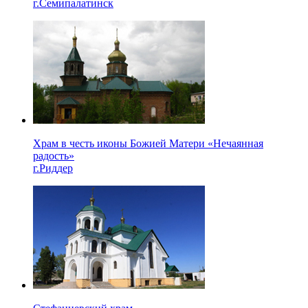
г.Семипалатинск
Храм в честь иконы Божией Матери «Нечаянная
радость»
г.Риддер