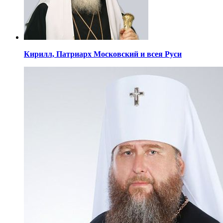
Кирилл,
Патриарх Московский
и всея Руси