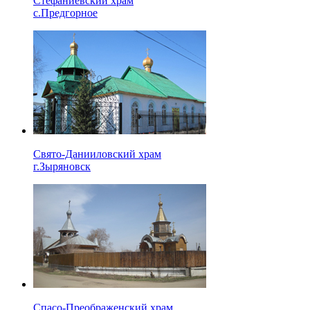
Стефаниевский храм
с.Предгорное
Свято-Данииловский храм
г.Зыряновск
Спасо-Преображенский храм