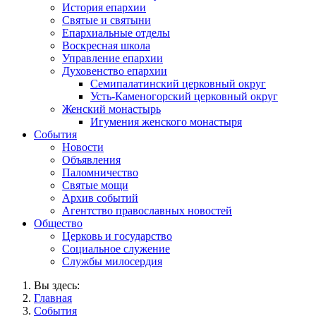
История епархии
Святые и святыни
Епархиальные отделы
Воскресная школа
Управление епархии
Духовенство епархии
Семипалатинский церковный округ
Усть-Каменогорский церковный округ
Женский монастырь
Игумения женского монастыря
События
Новости
Объявления
Паломничество
Святые мощи
Архив событий
Агентство православных новостей
Общество
Церковь и государство
Социальное служение
Службы милосердия
Вы здесь:
Главная
События