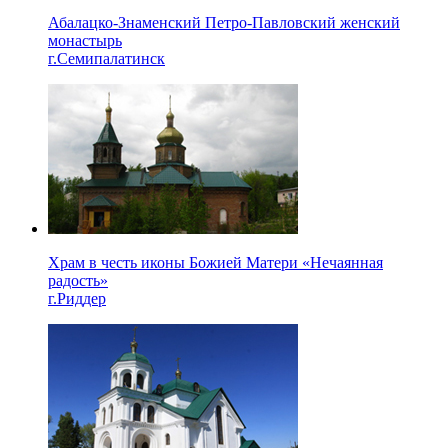
Абалацко-Знаменский Петро-Павловский женский
монастырь
г.Семипалатинск
Храм в честь иконы Божией Матери «Нечаянная
радость»
г.Риддер