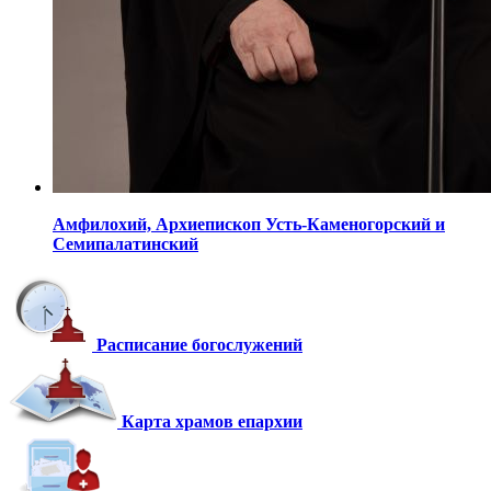
Амфилохий,
Архиепископ Усть-Каменогорский
и
Семипалатинский
Расписание богослужений
Карта храмов епархии