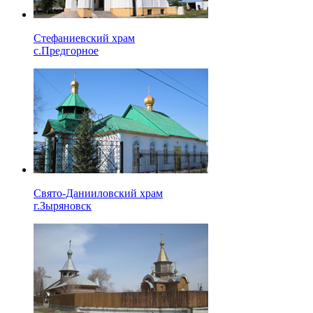
Стефаниевский храм
с.Предгорное
Свято-Данииловский храм
г.Зыряновск