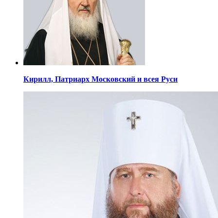
Кирилл,
Патриарх Московский
и всея Руси