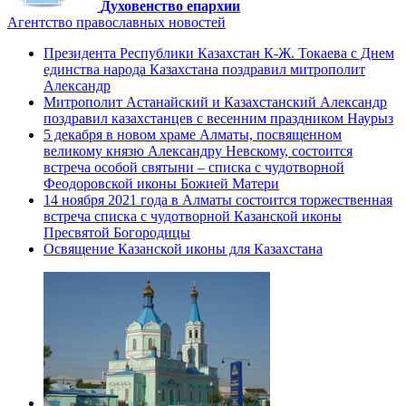
Духовенство епархии
Агентство православных новостей
Президента Республики Казахстан К-Ж. Токаева с Днем
единства народа Казахстана поздравил митрополит
Александр
Митрополит Астанайский и Казахстанский Александр
поздравил казахстанцев с весенним праздником Наурыз
5 декабря в новом храме Алматы, посвященном
великому князю Александру Невскому, состоится
встреча особой святыни – списка с чудотворной
Феодоровской иконы Божией Матери
14 ноября 2021 года в Алматы состоится торжественная
встреча списка с чудотворной Казанской иконы
Пресвятой Богородицы
Освящение Казанской иконы для Казахстана