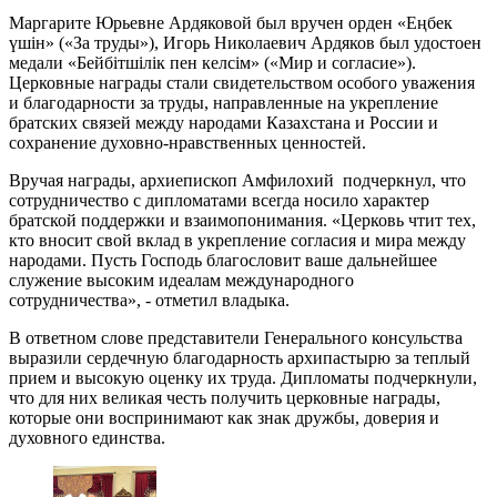
Маргарите Юрьевне Ардяковой был вручен орден «Еңбек
үшін» («За труды»), Игорь Николаевич Ардяков был удостоен
медали «Бейбітшілік пен келсім» («Мир и согласие»).
Церковные награды стали свидетельством особого уважения
и благодарности за труды, направленные на укрепление
братских связей между народами Казахстана и России и
сохранение духовно-нравственных ценностей.
Вручая награды, архиепископ Амфилохий подчеркнул, что
сотрудничество с дипломатами всегда носило характер
братской поддержки и взаимопонимания. «Церковь чтит тех,
кто вносит свой вклад в укрепление согласия и мира между
народами. Пусть Господь благословит ваше дальнейшее
служение высоким идеалам международного
сотрудничества», - отметил владыка.
В ответном слове представители Генерального консульства
выразили сердечную благодарность архипастырю за теплый
прием и высокую оценку их труда. Дипломаты подчеркнули,
что для них великая честь получить церковные награды,
которые они воспринимают как знак дружбы, доверия и
духовного единства.