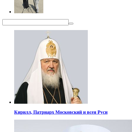
Кирилл,
Патриарх Московский
и всея Руси