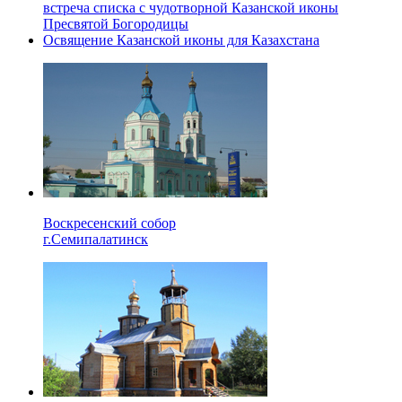
встреча списка с чудотворной Казанской иконы
Пресвятой Богородицы
Освящение Казанской иконы для Казахстана
Воскресенский собор
г.Семипалатинск