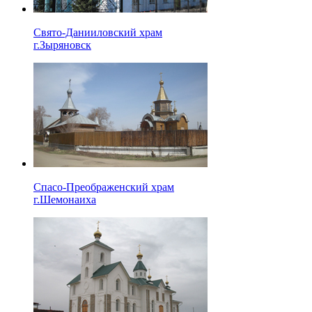
Свято-Данииловский храм
г.Зыряновск
Спасо-Преображенский храм
г.Шемонаиха