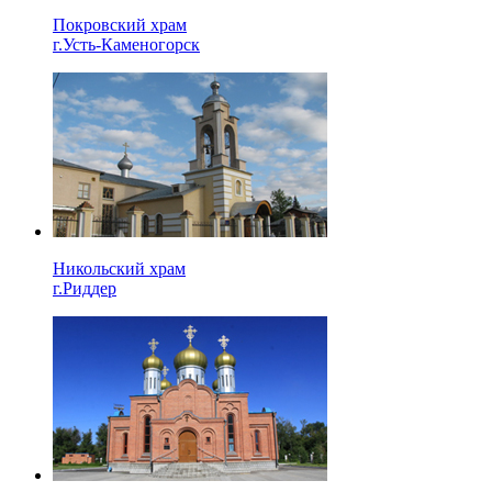
Покровский храм
г.Усть-Каменогорск
Никольский храм
г.Риддер