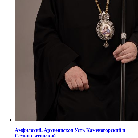
Амфилохий,
Архиепископ Усть-Каменогорский
и
Семипалатинский