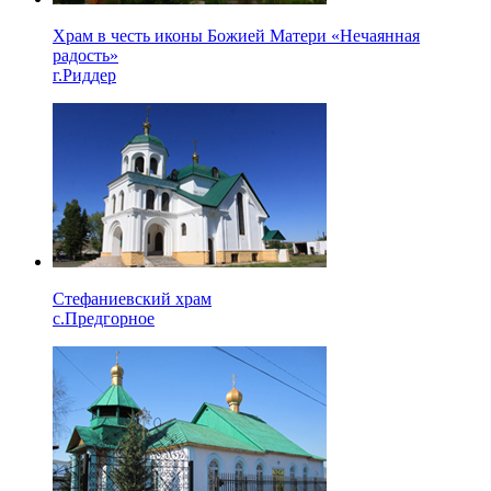
Храм в честь иконы Божией Матери «Нечаянная
радость»
г.Риддер
Стефаниевский храм
с.Предгорное