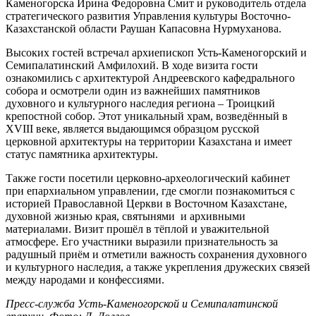
Каменогорска Ирина Федоровна Смит и руководитель отдела
стратегического развития Управления культуры Восточно-
Казахстанской области Раушан Капасовна Нурмуханова.
Высоких гостей встречал архиепископ Усть-Каменогорский и
Семипалатинский Амфилохий. В ходе визита гости
ознакомились с архитектурой Андреевского кафедрального
собора и осмотрели один из важнейших памятников
духовного и культурного наследия региона – Троицкий
крепостной собор. Этот уникальный храм, возведённый в
XVIII веке, является выдающимся образцом русской
церковной архитектуры на территории Казахстана и имеет
статус памятника архитектуры.
Также гости посетили церковно-археологический кабинет
при епархиальном управлении, где смогли познакомиться с
историей Православной Церкви в Восточном Казахстане,
духовной жизнью края, святынями и архивными
материалами. Визит прошёл в тёплой и уважительной
атмосфере. Его участники выразили признательность за
радушный приём и отметили важность сохранения духовного
и культурного наследия, а также укрепления дружеских связей
между народами и конфессиями.
Пресс-служба Усть-Каменогорской и Семипалатинской