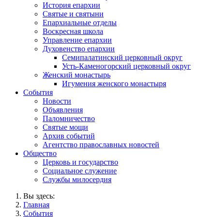
История епархии
Святые и святыни
Епархиальные отделы
Воскресная школа
Управление епархии
Духовенство епархии
Семипалатинский церковный округ
Усть-Каменогорский церковный округ
Женский монастырь
Игумения женского монастыря
События
Новости
Объявления
Паломничество
Святые мощи
Архив событий
Агентство православных новостей
Общество
Церковь и государство
Социальное служение
Службы милосердия
Вы здесь:
Главная
События