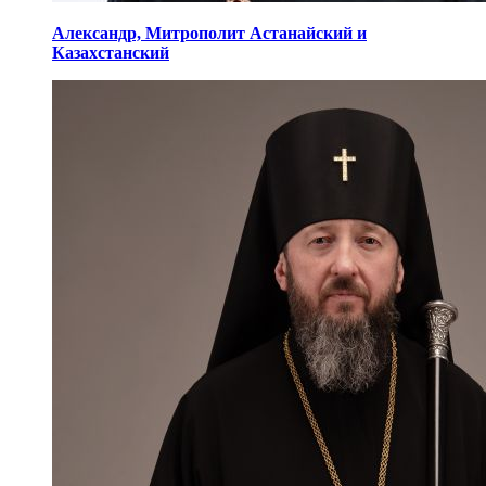
Александр,
Митрополит Астанайский
и
Казахстанский