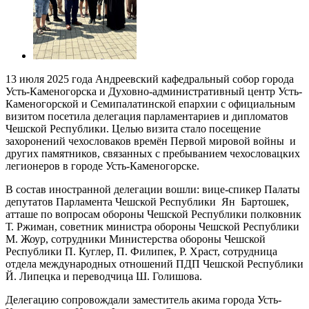
13 июля 2025 года Андреевский кафедральный собор города
Усть-Каменогорска и Духовно-административный центр Усть-
Каменогорской и Семипалатинской епархии с официальным
визитом посетила делегация парламентариев и дипломатов
Чешской Республики. Целью визита стало посещение
захоронений чехословаков времён Первой мировой войны и
других памятников, связанных с пребыванием чехословацких
легионеров в городе Усть-Каменогорске.
В состав иностранной делегации вошли: вице-спикер Палаты
депутатов Парламента Чешской Республики Ян Бартошек,
атташе по вопросам обороны Чешской Республики полковник
Т. Ржиман, советник министра обороны Чешской Республики
М. Жоур, сотрудники Министерства обороны Чешской
Республики П. Куглер, П. Филипек, Р. Храст, сотрудница
отдела международных отношений ПДП Чешской Республики
Й. Липецка и переводчица Ш. Голишова.
Делегацию сопровождали заместитель акима города Усть-