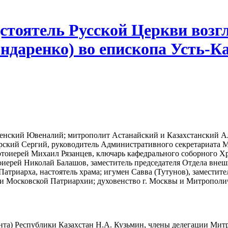
стоятель Русской Церкви возг
даренко) во епископа Усть-К
енский Ювеналий; митрополит Астанайский и Казахстанский Ал
рский Сергий, руководитель Административного секретариата 
протоиерей Михаил Рязанцев, ключарь кафедрального соборного 
иерей Николай Балашов, заместитель председателя Отдела внеш
атриарха, настоятель храма; игумен Савва (Тутунов), замести
ми Московской Патриархии; духовенство г. Москвы и Митрополи
та) Республики Казахстан Н.А. Кузьмин, члены делегации Мит