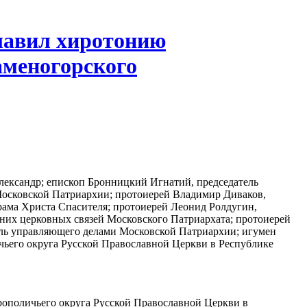
лавил хиротонию
аменогорского
ександр; епископ Бронницкий Игнатий, председатель
Московской Патриархии; протоиерей Владимир Диваков,
Храма Христа Спасителя; протоиерей Леонид Ролдугин,
них церковных связей Московского Патриархата; протоиерей
тель управляющего делами Московской Патриархии; игумен
чьего округа Русской Православной Церкви в Республике
рополичьего округа Русской Православной Церкви в