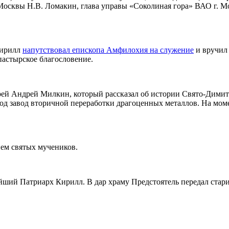
 Москвы Н.В. Ломакин, глава управы «Соколиная гора» ВАО г. 
Кирилл
напутствовал епископа Амфилохия на служение
и вручил 
астырское благословение.
ей Андрей Милкин, который рассказал об истории Свято-Димитр
д завод вторичной переработки драгоценных металлов. На моме
ем святых мучеников.
йший Патриарх Кирилл. В дар храму Предстоятель передал ста