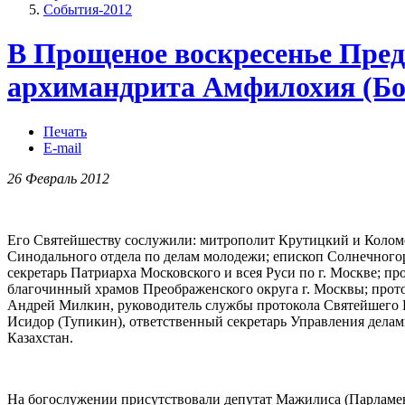
События-2012
В Прощеное воскресенье Пред
архимандрита Амфилохия (Бон
Печать
E-mail
26 Февраль 2012
Его Святейшеству сослужили: митрополит Крутицкий и Колом
Синодального отдела по делам молодежи; епископ Солнечного
секретарь Патриарха Московского и всея Руси по г. Москве; 
благочинный храмов Преображенского округа г. Москвы; прото
Андрей Милкин, руководитель службы протокола Святейшего П
Исидор (Тупикин), ответственный секретарь Управления дела
Казахстан.
На богослужении присутствовали депутат Мажилиса (Парламен