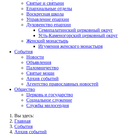
Святые и святыни
Епархиальные отделы
Воскресная школа
Управление епархии
Духовенство епархии
Семипалатинский церковный округ
Усть-Каменогорский церковный округ
Женский монастырь
Игумения женского монастыря
События
Новости
Объявления
Паломничество
Святые мощи
Архив событий
Агентство православных новостей
Общество
Церковь и государство
Социальное служение
Службы милосердия
Вы здесь:
Главная
События
Архив событий