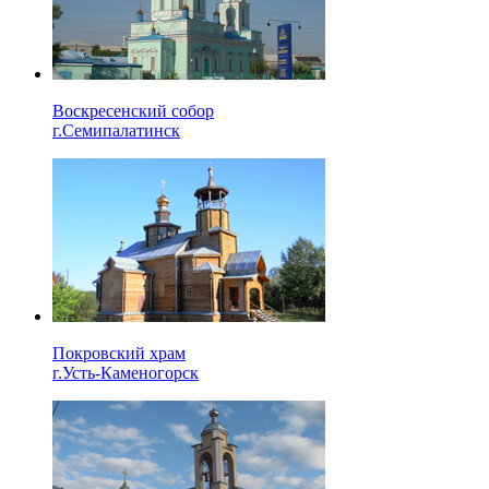
Воскресенский собор
г.Семипалатинск
Покровский храм
г.Усть-Каменогорск