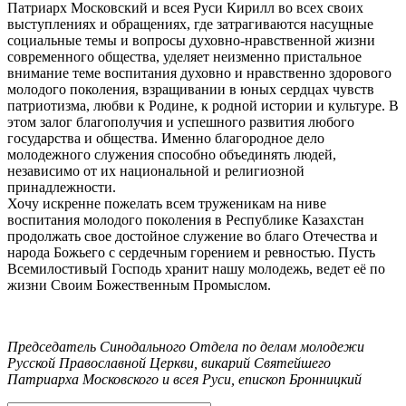
Патриарх Московский и всея Руси Кирилл во всех своих
выступлениях и обращениях, где затрагиваются насущные
социальные темы и вопросы духовно-нравственной жизни
современного общества, уделяет неизменно пристальное
внимание теме воспитания духовно и нравственно здорового
молодого поколения, взращивании в юных сердцах чувств
патриотизма, любви к Родине, к родной истории и культуре. В
этом залог благополучия и успешного развития любого
государства и общества. Именно благородное дело
молодежного служения способно объединять людей,
независимо от их национальной и религиозной
принадлежности.
Хочу искренне пожелать всем труженикам на ниве
воспитания молодого поколения в Республике Казахстан
продолжать свое достойное служение во благо Отечества и
народа Божьего с сердечным горением и ревностью. Пусть
Всемилостивый Господь хранит нашу молодежь, ведет её по
жизни Своим Божественным Промыслом.
Председатель Синодального Отдела по делам молодежи
Русской Православной Церкви, викарий Святейшего
Патриарха Московского и всея Руси, епископ Бронницкий