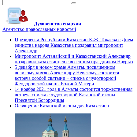
Духовенство епархии
Агентство православных новостей
Президента Республики Казахстан К-Ж. Токаева с Днем
единства народа Казахстана поздравил митрополит
Александр
Митрополит Астанайский и Казахстанский Александр
поздравил казахстанцев с весенним праздником Наурыз
5 декабря в новом храме Алматы, посвященном
великому князю Александру Невскому, состоится
встреча особой святыни – списка с чудотворной
Феодоровской иконы Божией Матери
14 ноября 2021 года в Алматы состоится торжественная
встреча списка с чудотворной Казанской иконы
Пресвятой Богородицы
Освящение Казанской иконы для Казахстана