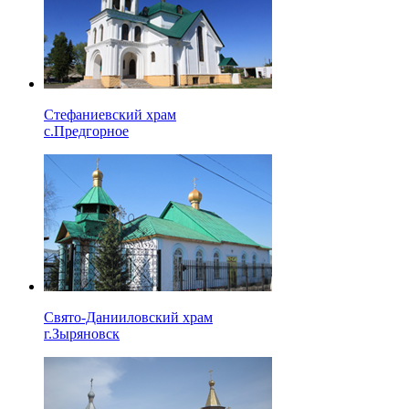
Стефаниевский храм
с.Предгорное
Свято-Данииловский храм
г.Зыряновск