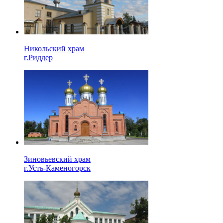
Никольский храм
г.Риддер
Зиновьевский храм
г.Усть-Каменогорск