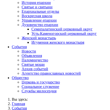
История епархии
Святые и святыни
Епархиальные отделы
Воскресная школа
Управление епархии
Духовенство епархии
Семипалатинский церковный округ
Усть-Каменогорский церковный округ
Женский монастырь
Игумения женского монастыря
События
Новости
Объявления
Паломничество
Святые мощи
Архив событий
Агентство православных новостей
Общество
Церковь и государство
Социальное служение
Службы милосердия
Вы здесь:
Главная
События