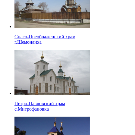
Спасо-Преображенский храм
г.Шемонаиха
Петро-Павловский храм
с.Митрофановка