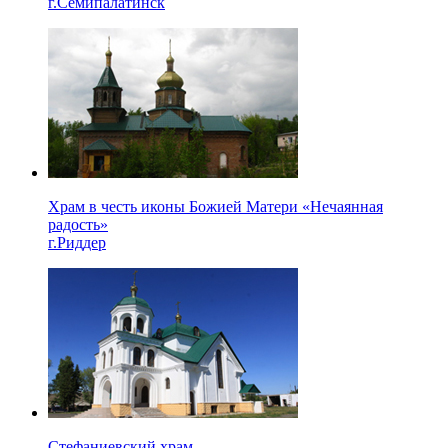
г.Семипалатинск
Храм в честь иконы Божией Матери «Нечаянная
радость»
г.Риддер
Стефаниевский храм