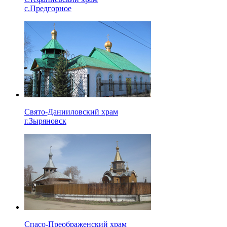
с.Предгорное
Свято-Данииловский храм
г.Зыряновск
Спасо-Преображенский храм