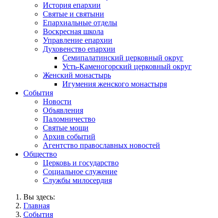
История епархии
Святые и святыни
Епархиальные отделы
Воскресная школа
Управление епархии
Духовенство епархии
Семипалатинский церковный округ
Усть-Каменогорский церковный округ
Женский монастырь
Игумения женского монастыря
События
Новости
Объявления
Паломничество
Святые мощи
Архив событий
Агентство православных новостей
Общество
Церковь и государство
Социальное служение
Службы милосердия
Вы здесь:
Главная
События