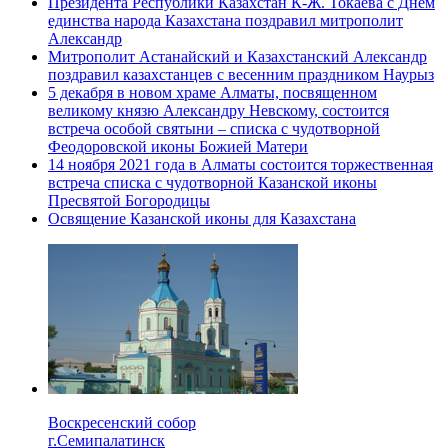
Президента Республики Казахстан К-Ж. Токаева с Днем
единства народа Казахстана поздравил митрополит
Александр
Митрополит Астанайский и Казахстанский Александр
поздравил казахстанцев с весенним праздником Наурыз
5 декабря в новом храме Алматы, посвященном
великому князю Александру Невскому, состоится
встреча особой святыни – списка с чудотворной
Феодоровской иконы Божией Матери
14 ноября 2021 года в Алматы состоится торжественная
встреча списка с чудотворной Казанской иконы
Пресвятой Богородицы
Освящение Казанской иконы для Казахстана
Воскресенский собор
г.Семипалатинск