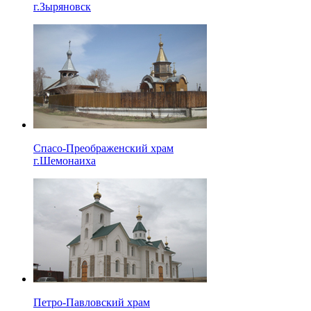
г.Зыряновск
Спасо-Преображенский храм
г.Шемонаиха
Петро-Павловский храм