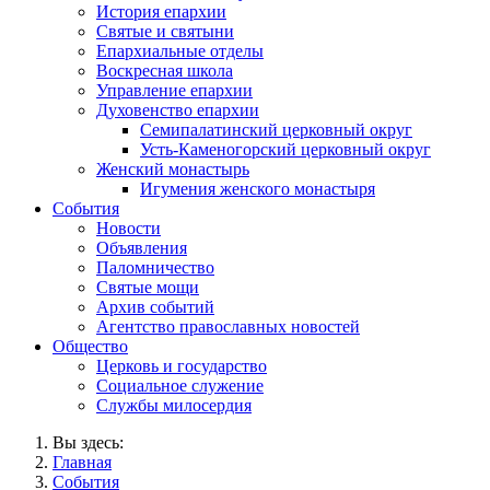
История епархии
Святые и святыни
Епархиальные отделы
Воскресная школа
Управление епархии
Духовенство епархии
Семипалатинский церковный округ
Усть-Каменогорский церковный округ
Женский монастырь
Игумения женского монастыря
События
Новости
Объявления
Паломничество
Святые мощи
Архив событий
Агентство православных новостей
Общество
Церковь и государство
Социальное служение
Службы милосердия
Вы здесь:
Главная
События