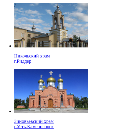
Никольский храм
г.Риддер
Зиновьевский храм
г.Усть-Каменогорск