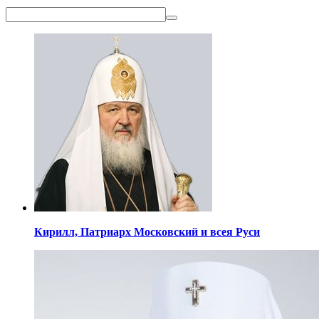
Кирилл,
Патриарх Московский
и всея Руси