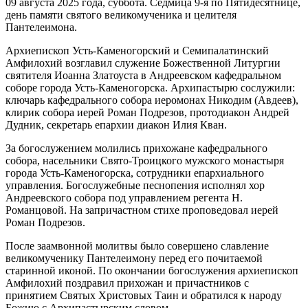
09 августа 2025 года, суббота. Седмица 9-я по Пятидесятнице,
день памяти святого великомученика и целителя
Пантелеимона.
Архиепископ Усть-Каменогорский и Семипалатинский
Амфилохий возглавил служение Божественной Литургии
святителя Иоанна Златоуста в Андреевском кафедральном
соборе города Усть-Каменогорска. Архипастырю сослужили:
ключарь кафедрального собора иеромонах Никодим (Авдеев),
клирик собора иерей Роман Подрезов, протодиакон Андрей
Дудник, секретарь епархии диакон Илия Кван.
За богослужением молились прихожане кафедрального
собора, насельники Свято-Троицкого мужского монастыря
города Усть-Каменогорска, сотрудники епархиального
управления. Богослужебные песнопения исполнял хор
Андреевского собора под управлением регента Н.
Романцовой. На запричастном стихе проповедовал иерей
Роман Подрезов.
После заамвонной молитвы было совершено славление
великомученику Пантелеимону перед его почитаемой
старинной иконой. По окончании богослужения архиепископ
Амфилохий поздравил прихожан и причастников с
принятием Святых Христовых Таин и обратился к народу
Божию с Архипастырским словом.