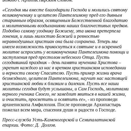
«Сегодня мы вместе благодарили Господа и молились святому
великомученику и целителю Пантелеимону пред его дивным
старинным образом, освященным Божественной благодатию
и молитвенными воздыханиями наших благочестивых предков.
Подобно самому угоднику Божиему, эта икона претерпела
гонения, и лишь милостию Божией и ревностью
неравнодушных христиан она была сохранена. Теперь мы
имеем возможность прикоснуться к святыне и в искренней
молитве испросить у великомученика Пантелеимона помощи и
заступления пред престолом небесного Отца. Пусть
сегодняшний праздник – день памяти мученика Христова –
укрепит каждого из нас в крепком христианском исповедании
и верности своему Спасителю. Пусть пример жизни врача
безмездного, целителя Пантелеимона, научит нас настоящей
христианской любви к близким и далеким. Пусть все наши
молитвы сегодня будут услышаны, и Сам Господь, молитвами
верного ученика Своего, не замедлит явиться в нашей жизни,
и очистить, просветить и освятить ее»,
- из проповеди
архиепископа Амфилохия. После проповеди Архипастырь
пожелал всем мира, спасения души и радости о Господе.
Пресс-служба Усть-Каменогорской и Семипалатинской
епархии. Фото: Д. Долгов.