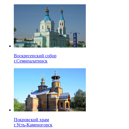
Воскресенский собор
г.Семипалатинск
Покровский храм
г.Усть-Каменогорск