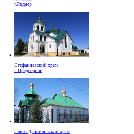
г.Риддер
Стефаниевский храм
с.Предгорное
Свято-Данииловский храм